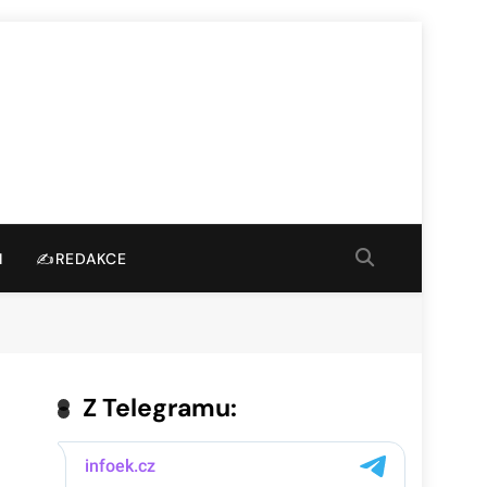
I
✍️REDAKCE
Z Telegramu: