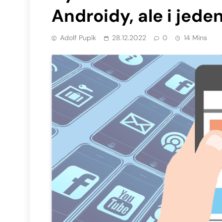
Androidy, ale i jede
Adolf Pupík
28.12.2022
0
14 Mins