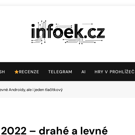
Infoek.cz
Web Věnující Se Technologickým Novinkám
SH
RECENZE
TELEGRAM
AI
HRY V PROHLÍŽEČ
vné Androidy, ale i jeden tlačítkový
 2022 – drahé a levné