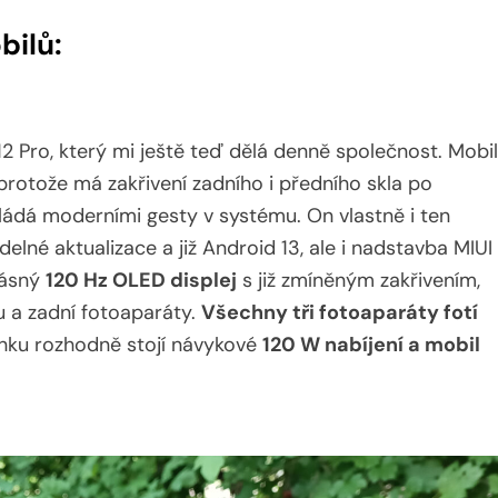
bilů:
 12 Pro, který mi ještě teď dělá denně společnost. Mobil
protože má zakřivení zadního i předního skla po
vládá moderními gesty v systému. On vlastně i ten
elné aktualizace a již Android 13, ale i nadstavba MIUI
rásný
120 Hz OLED displej
s již zmíněným zakřivením,
 a zadní fotoaparáty.
Všechny tři fotoaparáty fotí
nku rozhodně stojí návykové
120 W nabíjení a mobil