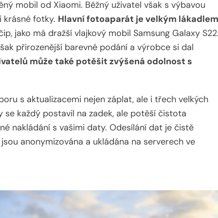
íněný mobil od Xiaomi. Běžný uživatel však s výbavou
i krásné fotky.
Hlavní fotoaparát je velkým lákadle
čip, jako má dražší vlajkový mobil Samsung Galaxy S22
ak přirozenější barevné podání a výrobce si dal
vatelů může také potěšit zvýšená odolnost s
oru s aktualizacemi nejen záplat, ale i třech velkých
y se každý postavil na zadek, ale potěší čistota
é nakládání s vašimi daty. Odesílání dat je čistě
 jsou anonymizována a ukládána na serverech ve