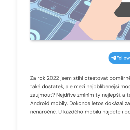
Follo
Za rok 2022 jsem stihl otestovat poměrně
také dostatek, ale mezi nejoblíbenější mod
zaujmout? Nejdříve zmíním ty nejlepší, a te
Android mobily. Dokonce letos dokázal za
nenáročné. U každého mobilu najdete i od