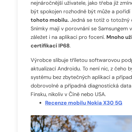
nejnáročnější uživatele, jako třeba již zm
být spokojen rozhodně být může a pořídí 
tohoto mobilu.
Jedná se totiž o totožný 
Snímky mají v porovnání se Samsungem vš
záležet i na aplikaci pro focení.
Mnoho uži
certifikací IP68
.
Výrobce slibuje tříletou softwarovou podp
aktualizací Androidu. To není nic, z čeho b
systému bez zbytečných aplikací a případn
dobrovolné a případná diagnostická data
Finsku, nikoliv v Číně nebo USA.
Recenze mobilu Nokia X30 5G