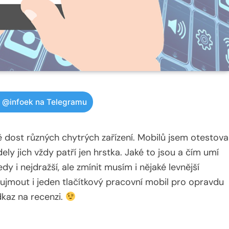
w @infoek na Telegramu
 dost různých chytrých zařízení. Mobilů jsem otestova
ely jich vždy patří jen hrstka. Jaké to jsou a čím umí
dy i nejdražší, ale zmínit musím i nějaké levnější
ujmout i jeden tlačítkový pracovní mobil pro opravdu
kaz na recenzi.