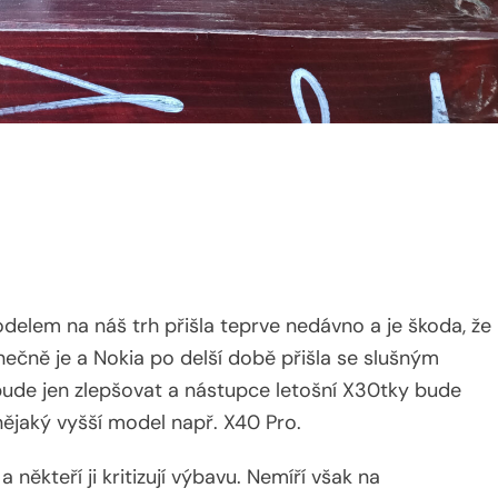
elem na náš trh přišla teprve nedávno a je škoda, že
onečně je a Nokia po delší době přišla se slušným
bude jen zlepšovat a nástupce letošní X30tky bude
 nějaký vyšší model např. X40 Pro.
někteří ji kritizují výbavu. Nemíří však na