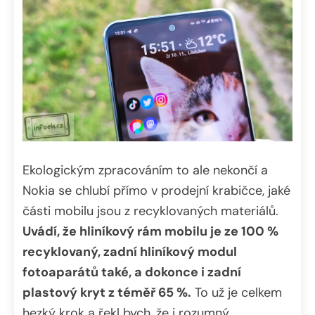
Ekologickým zpracováním to ale nekončí a
Nokia se chlubí přímo v prodejní krabičce, jaké
části mobilu jsou z recyklovaných materiálů.
Uvádí, že hliníkový rám mobilu je ze 100 %
recyklovaný, zadní hliníkový modul
fotoaparátů také, a dokonce i zadní
plastový kryt z téměř 65 %.
To už je celkem
hezký krok a řekl bych, že i rozumný.