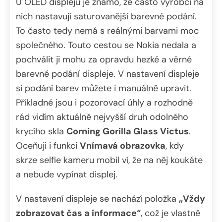
U OLED displejů je známo, že často výrobci na
nich nastavují saturovanější barevné podání.
To často tedy nemá s reálnými barvami moc
společného. Touto cestou se Nokia nedala a
pochválit ji mohu za opravdu hezké a věrné
barevné podání displeje. V nastavení displeje
si podání barev můžete i manuálně upravit.
Příkladné jsou i pozorovací úhly a rozhodně
rád vidím aktuálně nejvyšší druh odolného
krycího skla
Corning Gorilla Glass Victus
.
Oceňuji i funkci
Vnímavá obrazovka
, kdy
skrze selfie kameru mobil ví, že na něj koukáte
a nebude vypínat displej.
V nastavení displeje se nachází položka
„Vždy
zobrazovat čas a informace“
, což je vlastně