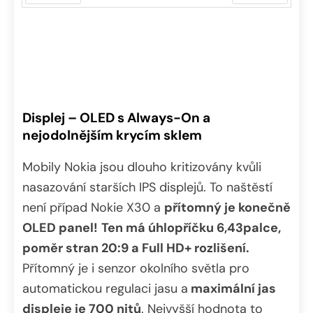
Předchozí
Další
Displej – OLED s Always-On a
nejodolnějším krycím sklem
Mobily Nokia jsou dlouho kritizovány kvůli
nasazování starších IPS displejů. To naštěstí
není případ Nokie X30 a
přítomný je konečně
OLED panel!
Ten má úhlopříčku 6,43palce,
poměr stran 20:9 a Full HD+ rozlišení.
Přítomný je i senzor okolního světla pro
automatickou regulaci jasu a
maximální jas
displeje je 700 nitů
. Nejvyšší hodnota to