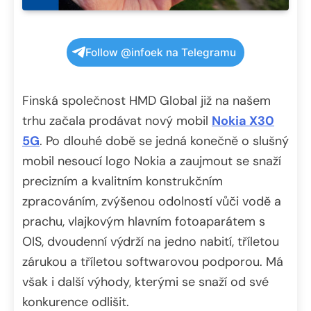
Follow @infoek na Telegramu
Finská společnost HMD Global již na našem
trhu začala prodávat nový mobil
Nokia X30
5G
. Po dlouhé době se jedná konečně o slušný
mobil nesoucí logo Nokia a zaujmout se snaží
precizním a kvalitním konstrukčním
zpracováním, zvýšenou odolností vůči vodě a
prachu, vlajkovým hlavním fotoaparátem s
OIS, dvoudenní výdrží na jedno nabití, tříletou
zárukou a tříletou softwarovou podporou. Má
však i další výhody, kterými se snaží od své
konkurence odlišit.