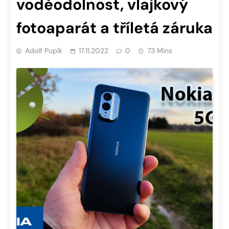
voděodolnost, vlajkový
fotoaparát a tříletá záruka
Adolf Pupík
17.11.2022
0
73 Mins