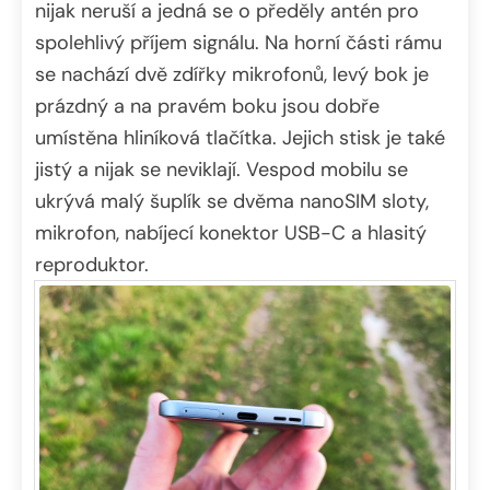
nijak neruší a jedná se o předěly antén pro
spolehlivý příjem signálu. Na horní části rámu
se nachází dvě zdířky mikrofonů, levý bok je
prázdný a na pravém boku jsou dobře
umístěna hliníková tlačítka. Jejich stisk je také
jistý a nijak se neviklají. Vespod mobilu se
ukrývá malý šuplík se dvěma nanoSIM sloty,
mikrofon, nabíjecí konektor USB-C a hlasitý
reproduktor.