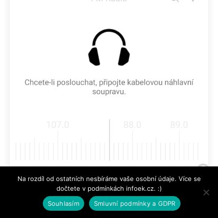
Na rozdíl od ostatních nesbíráme vaše osobní údaje. Více se
dočtete v podmínkách infoek.cz. :)
Souhlasím
Smluvní podmínky a GDPR