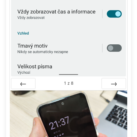
1
z
8
Předchozí
Další