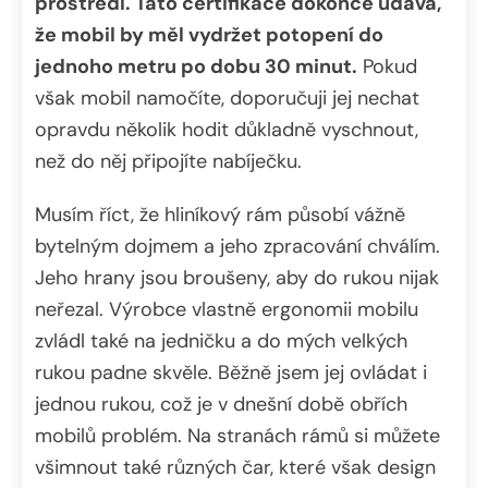
prostředí. Tato certifikace dokonce udává,
že mobil by měl vydržet potopení do
jednoho metru po dobu 30 minut.
Pokud
však mobil namočíte, doporučuji jej nechat
opravdu několik hodit důkladně vyschnout,
než do něj připojíte nabíječku.
Musím říct, že hliníkový rám působí vážně
bytelným dojmem a jeho zpracování chválím.
Jeho hrany jsou broušeny, aby do rukou nijak
neřezal. Výrobce vlastně ergonomii mobilu
zvládl také na jedničku a do mých velkých
rukou padne skvěle. Běžně jsem jej ovládat i
jednou rukou, což je v dnešní době obřích
mobilů problém. Na stranách rámů si můžete
všimnout také různých čar, které však design