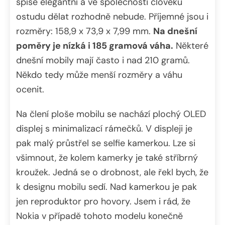
spíše elegantní a ve společnosti člověku
ostudu dělat rozhodně nebude. Příjemné jsou i
rozměry: 158,9 x 73,9 x 7,99 mm.
Na dnešní
poměry je nízká i 185 gramová váha.
Některé
dnešní mobily mají často i nad 210 gramů.
Někdo tedy může menší rozměry a váhu
ocenit.
Na člení ploše mobilu se nachází plochý OLED
displej s minimalizací rámečků. V displeji je
pak malý průstřel se selfie kamerkou. Lze si
všimnout, že kolem kamerky je také stříbrný
kroužek. Jedná se o drobnost, ale řekl bych, že
k designu mobilu sedí. Nad kamerkou je pak
jen reproduktor pro hovory. Jsem i rád, že
Nokia v případě tohoto modelu konečně