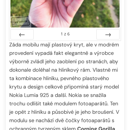
1
z
6
Záda mobilu mají plastový kryt, ale v modrém
Předchozí
Další
provedení vypadá fakt elegantně a výrobce
výborně zvládl jeho zaoblení po stranách, aby
dokonale doléhal na hliníkový rám. Vlastně mi
ta kombinace hliníku, pevného plastového
krytu a design celkově připomíná starý model
Nokia Lumia 925 a další. Nokia se snažila
trochu odlišit také modulem fotoaparátů. Ten
je opět z hliníku a působivé je jeho broušení. V
modulu se nachází dvě čočky fotoaparátů s
ochranným tvrzeným sklem
Corning Gorilla