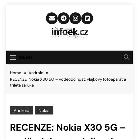
Skip
to
content
Infoek.cz
Web Věnující Se Technologickým
Novinkám
MENU
Home
Android
RECENZE: Nokia X30 5G – voděodolnost, vlajkový fotoaparát a
tříletá záruka
Android
Nokia
RECENZE: Nokia X30 5G –