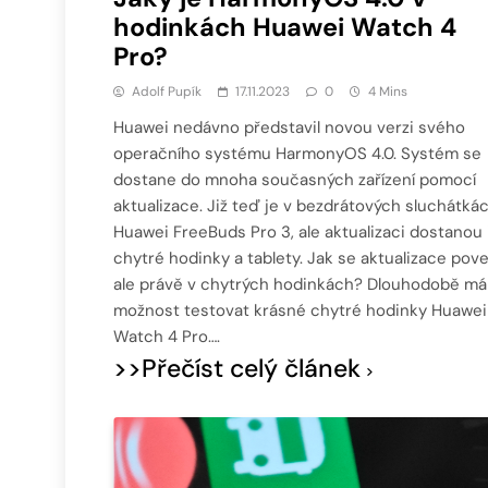
hodinkách Huawei Watch 4
Pro?
Adolf Pupík
17.11.2023
0
4 Mins
Huawei nedávno představil novou verzi svého
operačního systému HarmonyOS 4.0. Systém se
dostane do mnoha současných zařízení pomocí
aktualizace. Již teď je v bezdrátových sluchátká
Huawei FreeBuds Pro 3, ale aktualizaci dostanou 
chytré hodinky a tablety. Jak se aktualizace pove
ale právě v chytrých hodinkách? Dlouhodobě m
možnost testovat krásné chytré hodinky Huawei
Watch 4 Pro….
>>Přečíst celý článek