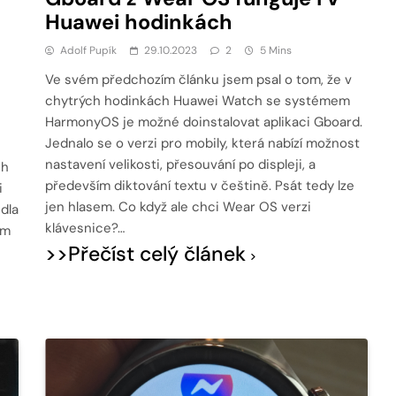
Huawei hodinkách
Adolf Pupík
29.10.2023
2
5 Mins
Ve svém předchozím článku jsem psal o tom, že v
chytrých hodinkách Huawei Watch se systémem
HarmonyOS je možné doinstalovat aplikaci Gboard.
Jednalo se o verzi pro mobily, která nabízí možnost
nastavení velikosti, přesouvání po displeji, a
ch
především diktování textu v češtině. Psát tedy lze
i
jen hlasem. Co když ale chci Wear OS verzi
dla
klávesnice?…
ám
>>Přečíst celý článek