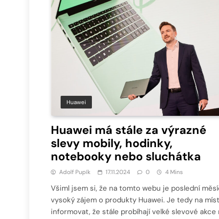
Huawei
Huawei má stále za výrazné
slevy mobily, hodinky,
notebooky nebo sluchátka
Adolf Pupík
17.11.2024
0
4 Mins
Všiml jsem si, že na tomto webu je poslední měs
vysoký zájem o produkty Huawei. Je tedy na mís
informovat, že stále probíhají velké slevové akce