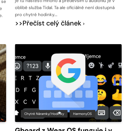
je tu naštěstí mnoho a především u audiofilů je v
 se
oblibě služba Tidal. Ta ale oficiálně není dostupná
e
pro chytré hodinky….
e.
>>Přečíst celý článek
Chytré Náramky/hodinky
HarmonyOS
Gboard z Wear OS funguje i v