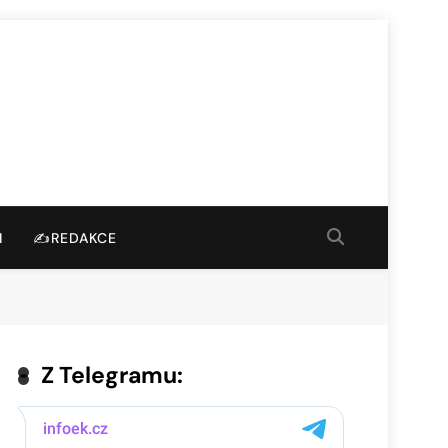
I
✍️REDAKCE
Z Telegramu: