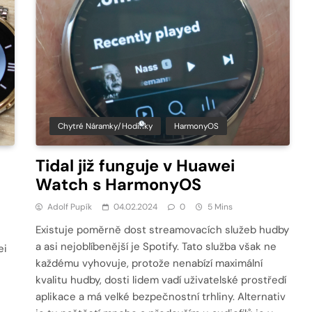
Chytré Náramky/hodinky
HarmonyOS
Tidal již funguje v Huawei
Watch s HarmonyOS
Adolf Pupík
04.02.2024
0
5 Mins
Existuje poměrně dost streamovacích služeb hudby
a asi nejoblíbenější je Spotify. Tato služba však ne
ei
každému vyhovuje, protože nenabízí maximální
kvalitu hudby, dosti lidem vadí uživatelské prostředí
aplikace a má velké bezpečnostní trhliny. Alternativ