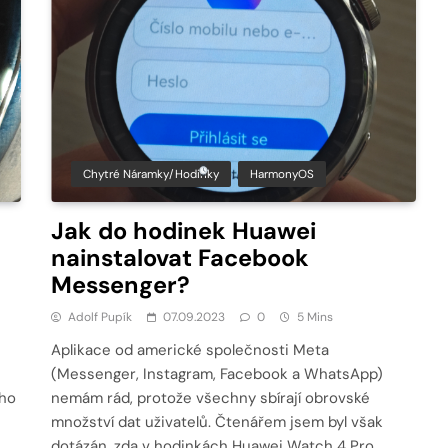
Chytré Náramky/hodinky
HarmonyOS
Jak do hodinek Huawei
nainstalovat Facebook
Messenger?
Adolf Pupík
07.09.2023
0
5 Mins
Aplikace od americké společnosti Meta
(Messenger, Instagram, Facebook a WhatsApp)
ého
nemám rád, protože všechny sbírají obrovské
množství dat uživatelů. Čtenářem jsem byl však
dotázán, zda v hodinkách Huawei Watch 4 Pro,