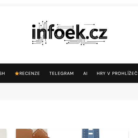
Infoek.cz
Web Věnující Se Technologickým Novinkám
SH
RECENZE
TELEGRAM
AI
HRY V PROHLÍŽEČ