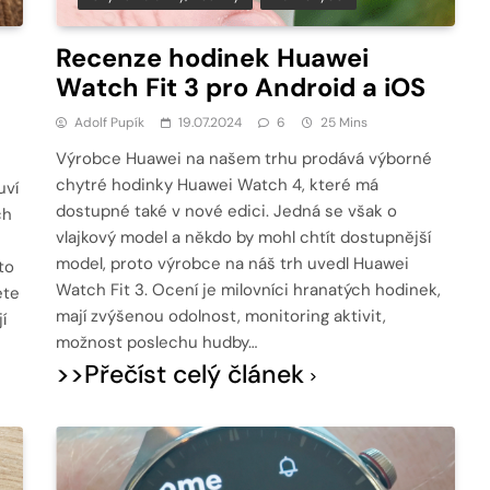
Recenze hodinek Huawei
Watch Fit 3 pro Android a iOS
Adolf Pupík
19.07.2024
6
25 Mins
Výrobce Huawei na našem trhu prodává výborné
chytré hodinky Huawei Watch 4, které má
uví
dostupné také v nové edici. Jedná se však o
ch
vlajkový model a někdo by mohl chtít dostupnější
model, proto výrobce na náš trh uvedl Huawei
to
Watch Fit 3. Ocení je milovníci hranatých hodinek,
ete
mají zvýšenou odolnost, monitoring aktivit,
í
možnost poslechu hudby…
>>Přečíst celý článek