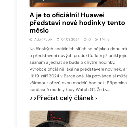
A je to oficiální! Huawei
představí nové hodinky tento
měsíc
Adolf Pupík
04.09.2024
0
1 Mins
Na čínských sociálních sítích se nějakou dobu ml
o představení nových produktů. Tam již unikl jeji
seznam a jednat se bude o chytré hodinky.
Výrobce oficiálně láká na představení novinek, a 
již 19. září 2024 v Barceloně. Na pozvánce si můž
všimnout ořezů dvou modelů hodinek. Připomínaj
současné modely řady Watch GT. Že by…
>>Přečíst celý článek