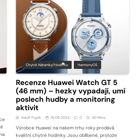
Chytré Náramky/hodinky
HarmonyOS
Recenze Huawei Watch GT 5
(46 mm) – hezky vypadají, umí
poslech hudby a monitoring
aktivit
Adolf Pupík
19.09.2024
0
40 Mins
íce
tě
Výrobce Huawei na našem trhu roky prodává
 na
kvalitní chytré hodinky. Jsou oblíbené, protože