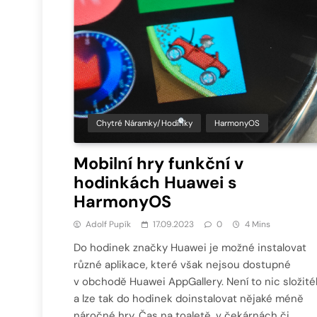
Chytré Náramky/hodinky
HarmonyOS
Mobilní hry funkční v
hodinkách Huawei s
HarmonyOS
Adolf Pupík
17.09.2023
0
4 Mins
Do hodinek značky Huawei je možné instalovat
různé aplikace, které však nejsou dostupné
v obchodě Huawei AppGallery. Není to nic složit
a lze tak do hodinek doinstalovat nějaké méně
náročné hry. Čas na toaletě, v čekárnách či