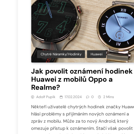
Chytré Náramky/hodinky
Huawei
Jak povolit oznámení hodinek
Huawei z mobilů Oppo a
Realme?
Adolf Pupík
17.02.2024
0
2 Mins
Někteří uživatelé chytrých hodinek značky Huaw
hlásí problémy s přijímáním nových oznámení a
zpráv z mobilu. Může za to nový Android, který
omezuje přístup k oznámením. Stačí však povolit