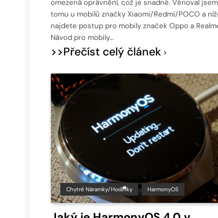
omezená oprávnění, což je snadné. Věnoval jsem
tomu u mobilů značky Xiaomi/Redmi/POCO a níž
najdete postup pro mobily značek Oppo a Realm
Návod pro mobily…
>>Přečíst celý článek
Chytré Náramky/hodinky
HarmonyOS
Jaký je HarmonyOS 4.0 v