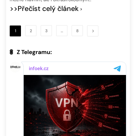
>>Přečíst celý článek
1
2
3
…
8
Z Telegramu: