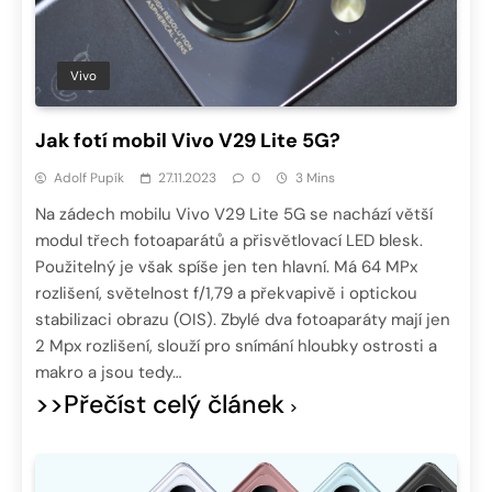
Vivo
Jak fotí mobil Vivo V29 Lite 5G?
Adolf Pupík
27.11.2023
0
3 Mins
Na zádech mobilu Vivo V29 Lite 5G se nachází větší
modul třech fotoaparátů a přisvětlovací LED blesk.
Použitelný je však spíše jen ten hlavní. Má 64 MPx
rozlišení, světelnost f/1,79 a překvapivě i optickou
stabilizaci obrazu (OIS). Zbylé dva fotoaparáty mají jen
2 Mpx rozlišení, slouží pro snímání hloubky ostrosti a
makro a jsou tedy…
>>Přečíst celý článek