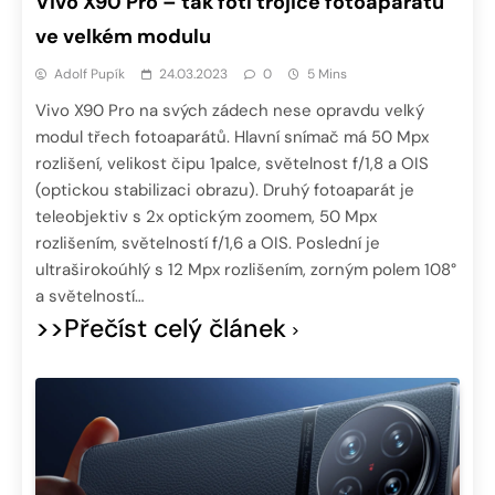
Vivo X90 Pro – tak fotí trojice fotoaparátů
ve velkém modulu
Adolf Pupík
24.03.2023
0
5 Mins
Vivo X90 Pro na svých zádech nese opravdu velký
modul třech fotoaparátů. Hlavní snímač má 50 Mpx
rozlišení, velikost čipu 1palce, světelnost f/1,8 a OIS
(optickou stabilizaci obrazu). Druhý fotoaparát je
teleobjektiv s 2x optickým zoomem, 50 Mpx
rozlišením, světelností f/1,6 a OIS. Poslední je
ultraširokoúhlý s 12 Mpx rozlišením, zorným polem 108°
a světelností…
>>Přečíst celý článek