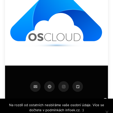
infoek.cz 2026.Developed By
.
BlazeThemes
Na rozdíl od ostatních nesbíráme vaše osobní údaje. Více se
dočtete v podmínkách infoek.cz. :)