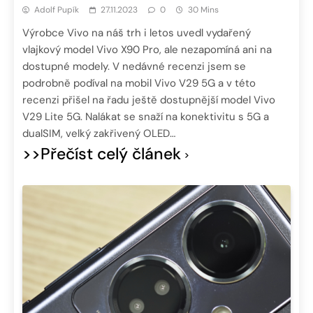
Adolf Pupík
27.11.2023
0
30 Mins
Výrobce Vivo na náš trh i letos uvedl vydařený
vlajkový model Vivo X90 Pro, ale nezapomíná ani na
dostupné modely. V nedávné recenzi jsem se
podrobně podíval na mobil Vivo V29 5G a v této
recenzi přišel na řadu ještě dostupnější model Vivo
V29 Lite 5G. Nalákat se snaží na konektivitu s 5G a
dualSIM, velký zakřivený OLED…
>>Přečíst celý článek