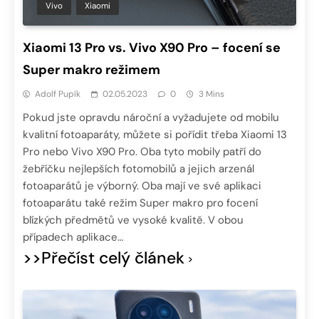
Vivo
Xiaomi
Xiaomi 13 Pro vs. Vivo X90 Pro – focení se
Super makro režimem
Adolf Pupík
02.05.2023
0
3 Mins
Pokud jste opravdu nároční a vyžadujete od mobilu
kvalitní fotoaparáty, můžete si pořídit třeba Xiaomi 13
Pro nebo Vivo X90 Pro. Oba tyto mobily patří do
žebříčku nejlepších fotomobilů a jejich arzenál
fotoaparátů je výborný. Oba mají ve své aplikaci
fotoaparátu také režim Super makro pro focení
blízkých předmětů ve vysoké kvalitě. V obou
případech aplikace…
>>Přečíst celý článek