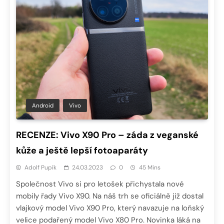
Android
Vivo
RECENZE: Vivo X90 Pro – záda z veganské
kůže a ještě lepší fotoaparáty
Adolf Pupík
24.03.2023
0
45 Mins
Společnost Vivo si pro letošek přichystala nové
mobily řady Vivo X90. Na náš trh se oficiálně již dostal
vlajkový model Vivo X90 Pro, který navazuje na loňský
velice podařený model Vivo X80 Pro. Novinka láká na