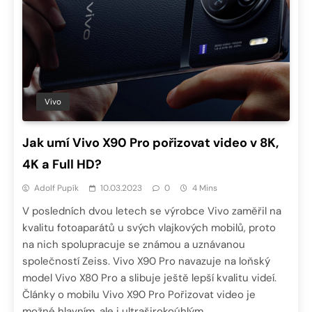
Vivo
Jak umí Vivo X90 Pro pořizovat video v 8K,
4K a Full HD?
Adolf Pupík
10.03.2023
0
4 Mins
V posledních dvou letech se výrobce Vivo zaměřil na
kvalitu fotoaparátů u svých vlajkových mobilů, proto
na nich spolupracuje se známou a uznávanou
společností Zeiss. Vivo X90 Pro navazuje na loňský
model Vivo X80 Pro a slibuje ještě lepší kvalitu videí.
Články o mobilu Vivo X90 Pro Pořizovat video je
možné hlavním, ale i ultraširokoúhlým…