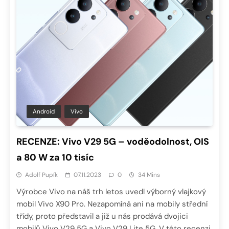
Android
Vivo
RECENZE: Vivo V29 5G – voděodolnost, OIS
a 80 W za 10 tisíc
Adolf Pupík
07.11.2023
0
34 Mins
Výrobce Vivo na náš trh letos uvedl výborný vlajkový
mobil Vivo X90 Pro. Nezapomíná ani na mobily střední
třídy, proto představil a již u nás prodává dvojici
mobilů Vivo V29 5G a Vivo V29 Lite 5G. V této recenzi