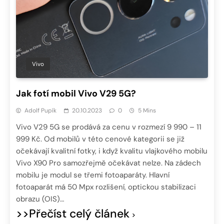
Vivo
Jak fotí mobil Vivo V29 5G?
Adolf Pupík
20.10.2023
0
5 Mins
Vivo V29 5G se prodává za cenu v rozmezí 9 990 – 11
999 Kč. Od mobilů v této cenové kategorii se již
očekávají kvalitní fotky, i když kvalitu vlajkového mobilu
Vivo X90 Pro samozřejmě očekávat nelze. Na zádech
mobilu je modul se třemi fotoaparáty. Hlavní
fotoaparát má 50 Mpx rozlišení, optickou stabilizaci
obrazu (OIS)…
>>Přečíst celý článek