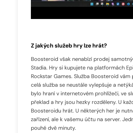
Z jakých služeb hry lze hrát?
Boosteroid však nenabízí prodej samotných
Stadia. Hry si kupujete na platformách Epi
Rockstar Games. Služba Boosteroid vám pos
celá služba se neustále vylepšuje a netý
bylo hraní v internetovém prohlížeči, ve 
překlad a hry jsou hezky rozděleny. U každ
Boosteroidu hrát. U některých her je nutn
zařízení, ale k vašemu účtu na server. Jed
pouhé dvě minuty.