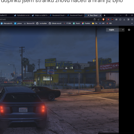
 doplňku jsem stránku znovu načetl a hraní již bylo