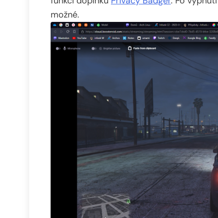
funkci doplňku
Privacy Badger
. Po vypnutí
možné.