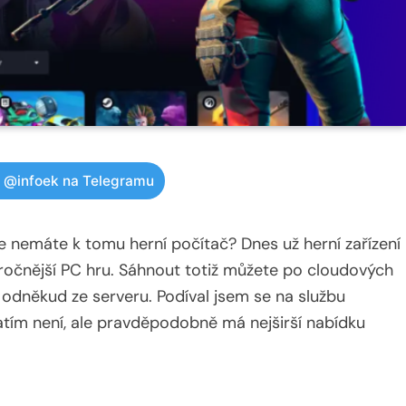
w @infoek na Telegramu
e nemáte k tomu herní počítač? Dnes už herní zařízení
áročnější PC hru. Sáhnout totiž můžete po cloudových
 odněkud ze serveru. Podíval jsem se na službu
zatím není, ale pravděpodobně má nejširší nabídku