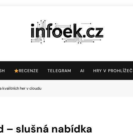
Infoek.cz
Web Věnující Se Technologickým Novinkám
SH
RECENZE
TELEGRAM
AI
HRY V PROHLÍŽEČ
kvalitních her v cloudu
d – slušná nabídka