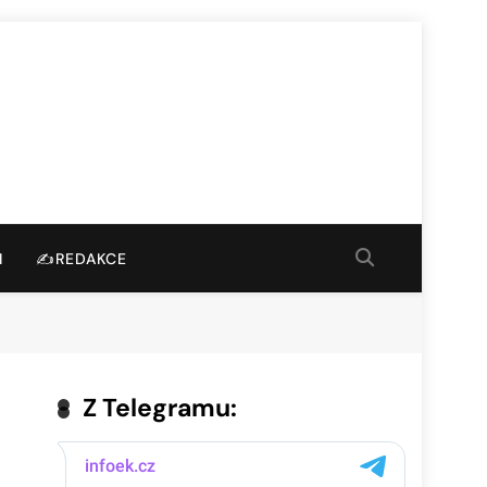
I
✍️REDAKCE
Z Telegramu: