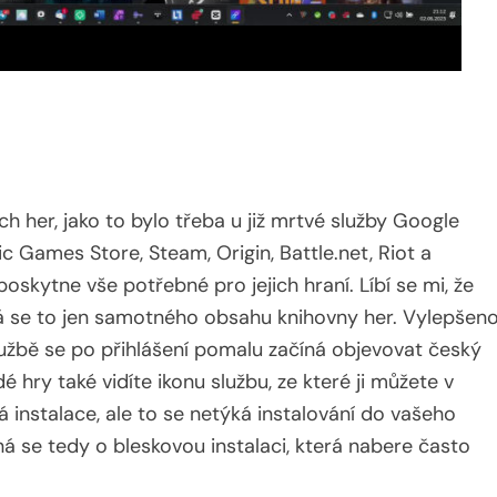
 her, jako to bylo třeba u již mrtvé služby Google
c Games Store, Steam, Origin, Battle.net, Riot a
kytne vše potřebné pro jejich hraní. Líbí se mi, že
ká se to jen samotného obsahu knihovny her. Vylepšen
službě se po přihlášení pomalu začíná objevovat český
é hry také vidíte ikonu službu, ze které ji můžete v
á instalace, ale to se netýká instalování do vašeho
ná se tedy o bleskovou instalaci, která nabere často