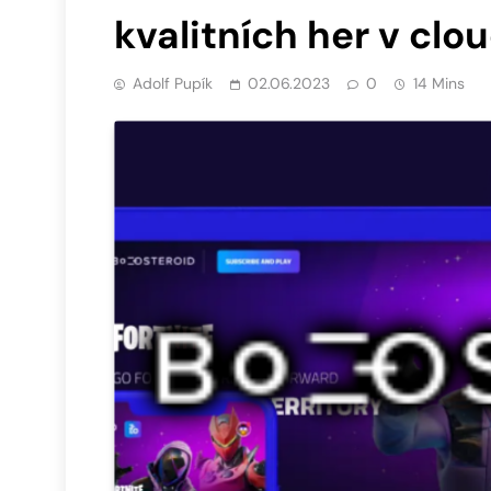
kvalitních her v clo
Adolf Pupík
02.06.2023
0
14 Mins