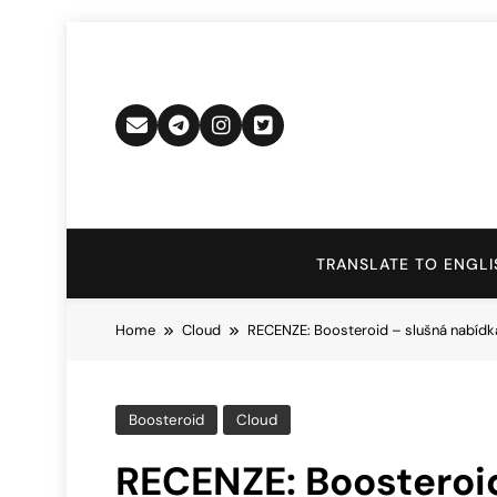
Skip
to
content
TRANSLATE TO ENGLI
Home
Cloud
RECENZE: Boosteroid – slušná nabídka 
Boosteroid
Cloud
RECENZE: Boosteroi