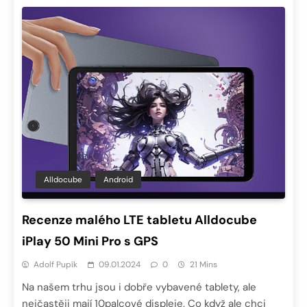
Alldocube
Android
Recenze malého LTE tabletu Alldocube
iPlay 50 Mini Pro s GPS
Adolf Pupík
09.01.2024
0
21 Mins
Na našem trhu jsou i dobře vybavené tablety, ale
nejčastěji mají 10palcové displeje. Co když ale chci