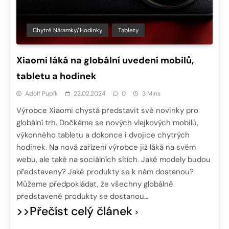
Chytré Náramky/hodinky
Tablety
Xiaomi láká na globální uvedení mobilů,
tabletu a hodinek
Adolf Pupík
22.02.2024
0
3 Mins
Výrobce Xiaomi chystá představit své novinky pro
globální trh. Dočkáme se nových vlajkových mobilů,
výkonného tabletu a dokonce i dvojice chytrých
hodinek. Na nová zařízení výrobce již láká na svém
webu, ale také na sociálních sítích. Jaké modely budou
představeny? Jaké produkty se k nám dostanou?
Můžeme předpokládat, že všechny globálně
představené produkty se dostanou…
>>Přečíst celý článek