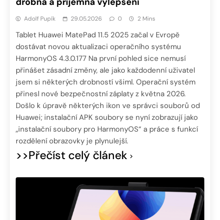
drobná a příjemná vylepšení
Adolf Pupík
29.05.2026
0
2 Mins
Tablet Huawei MatePad 11.5 2025 začal v Evropě
dostávat novou aktualizaci operačního systému
HarmonyOS 4.3.0.177 Na první pohled sice nemusí
přinášet zásadní změny, ale jako každodenní uživatel
jsem si některých drobností všiml. Operační systém
přinesl nové bezpečnostní záplaty z května 2026.
Došlo k úpravě některých ikon ve správci souborů od
Huawei; instalační APK soubory se nyní zobrazují jako
„instalační soubory pro HarmonyOS“ a práce s funkcí
rozdělení obrazovky je plynulejší.
>>Přečíst celý článek