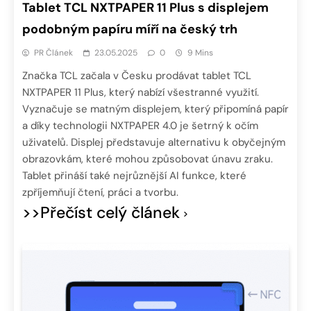
Tablet TCL NXTPAPER 11 Plus s displejem
podobným papíru míří na český trh
PR Článek
23.05.2025
0
9 Mins
Značka TCL začala v Česku prodávat tablet TCL
NXTPAPER 11 Plus, který nabízí všestranné využití.
Vyznačuje se matným displejem, který připomíná papír
a díky technologii NXTPAPER 4.0 je šetrný k očím
uživatelů. Displej představuje alternativu k obyčejným
obrazovkám, které mohou způsobovat únavu zraku.
Tablet přináší také nejrůznější AI funkce, které
zpříjemňují čtení, práci a tvorbu.
>>Přečíst celý článek