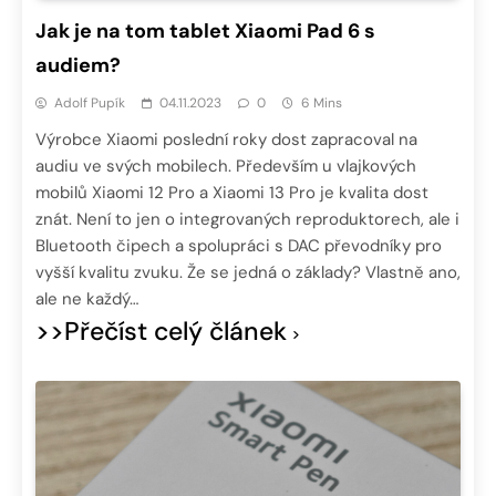
Jak je na tom tablet Xiaomi Pad 6 s
audiem?
Adolf Pupík
04.11.2023
0
6 Mins
Výrobce Xiaomi poslední roky dost zapracoval na
audiu ve svých mobilech. Především u vlajkových
mobilů Xiaomi 12 Pro a Xiaomi 13 Pro je kvalita dost
znát. Není to jen o integrovaných reproduktorech, ale i
Bluetooth čipech a spolupráci s DAC převodníky pro
vyšší kvalitu zvuku. Že se jedná o základy? Vlastně ano,
ale ne každý…
>>Přečíst celý článek