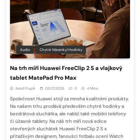
Audio
Chytré Náramky/hodinky
Na trh míří Huawei FreeClip 2 S a vlajkový
tablet MatePad Pro Max
Adolf Pupík
03.07.2026
0
4 Mins
Společnost Huawei stojí za mnoha kvalitními produkty.
Na našem trhu prodává především chytré hodinky a
bezdrátová sluchátka, ale nabízí také mobilní telefony
či úžasné tablety. Na náš trh míří nová edice
otevřených sluchátek Huawei FreeClip 2 S s
přitažlivým designem, fanoušci fotbalu ocení Watch