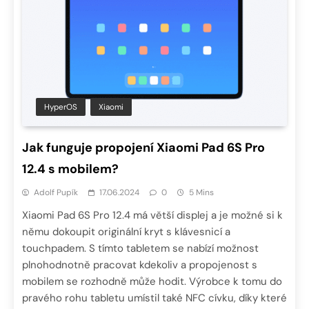
HyperOS
Xiaomi
Jak funguje propojení Xiaomi Pad 6S Pro
12.4 s mobilem?
Adolf Pupík
17.06.2024
0
5 Mins
Xiaomi Pad 6S Pro 12.4 má větší displej a je možné si k
němu dokoupit originální kryt s klávesnicí a
touchpadem. S tímto tabletem se nabízí možnost
plnohodnotně pracovat kdekoliv a propojenost s
mobilem se rozhodně může hodit. Výrobce k tomu do
pravého rohu tabletu umístil také NFC cívku, díky které