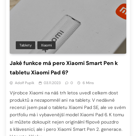
Tablety
Xiaomi
Jaké funkce má pero Xiaomi Smart Pen k
tabletu Xiaomi Pad 6?
Adolf Pupík
03.11.2023
0
6 Mins
Výrobce Xiaomi na náš trh letos uvedl celkem dost
produktů a nezapomněl ani na tablety. V nedávné
recenzi jsem psal o tabletu Xiaomi Pad SE, ale ve svém
portfoliu má i vybavenější model Xiaomi Pad 6. K tomu
si můžete dokoupit nejen originální flipové pouzdro
s klávesnicí, ale i pero Xiaomi Smart Pen 2. generace.