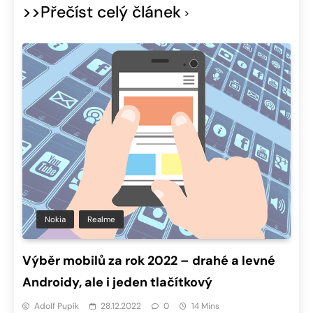
>>Přečíst celý článek
Nokia
Realme
Výběr mobilů za rok 2022 – drahé a levné
Androidy, ale i jeden tlačítkový
Adolf Pupík
28.12.2022
0
14 Mins