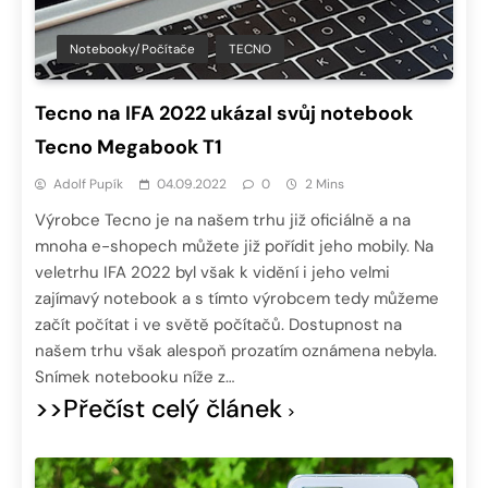
Notebooky/Počítače
TECNO
Tecno na IFA 2022 ukázal svůj notebook
Tecno Megabook T1
Adolf Pupík
04.09.2022
0
2 Mins
Výrobce Tecno je na našem trhu již oficiálně a na
mnoha e-shopech můžete již pořídit jeho mobily. Na
veletrhu IFA 2022 byl však k vidění i jeho velmi
zajímavý notebook a s tímto výrobcem tedy můžeme
začít počítat i ve světě počítačů. Dostupnost na
našem trhu však alespoň prozatím oznámena nebyla.
Snímek notebooku níže z…
>>Přečíst celý článek