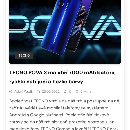
TECNO
TECNO POVA 3 má obří 7000 mAh baterii,
rychlé nabíjení a hezké barvy
Adolf Pupík
25.05.2022
0
3 Mins
Společnost TECNO vtrhla na náš trh a postupně na něj
začíná uvádět své mobilní telefony se systémem
Android a Google službami. Podle oficiální tiskové
zprávy se na náš trh alespoň prozatím dostanou jen
modelové řady TECNO Camon a levnější TECNO Spark.