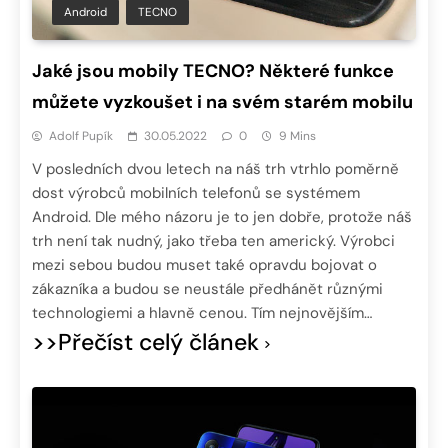
Android
TECNO
Jaké jsou mobily TECNO? Některé funkce
můžete vyzkoušet i na svém starém mobilu
Adolf Pupík
30.05.2022
0
9 Mins
V posledních dvou letech na náš trh vtrhlo poměrně
dost výrobců mobilních telefonů se systémem
Android. Dle mého názoru je to jen dobře, protože náš
trh není tak nudný, jako třeba ten americký. Výrobci
mezi sebou budou muset také opravdu bojovat o
zákazníka a budou se neustále předhánět různými
technologiemi a hlavně cenou. Tím nejnovějším…
>>Přečíst celý článek