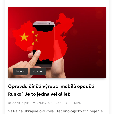
Honor
Huawei
Opravdu čínští výrobci mobilů opouští
Rusko? Je to jedna velká lež
Adolf Pupík
27.06.2022
0
13 Mins
Válka na Ukrajině ovlivnila i technologický trh nejen s