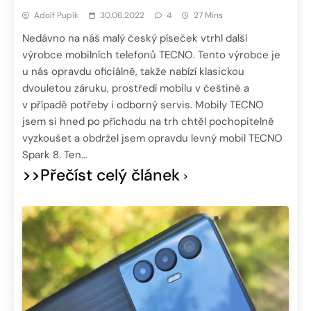
Adolf Pupík
30.06.2022
4
27 Mins
Nedávno na náš malý český píseček vtrhl další
výrobce mobilních telefonů TECNO. Tento výrobce je
u nás opravdu oficiálně, takže nabízí klasickou
dvouletou záruku, prostředí mobilu v češtině a
v případě potřeby i odborný servis. Mobily TECNO
jsem si hned po příchodu na trh chtěl pochopitelně
vyzkoušet a obdržel jsem opravdu levný mobil TECNO
Spark 8. Ten…
>>Přečíst celý článek