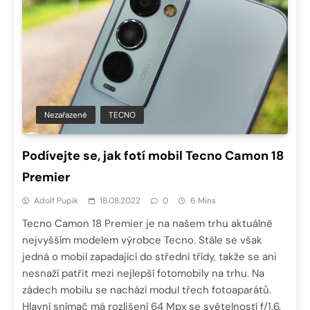
Nezařazené
TECNO
Podívejte se, jak fotí mobil Tecno Camon 18
Premier
Adolf Pupík
18.08.2022
0
6 Mins
Tecno Camon 18 Premier je na našem trhu aktuálně
nejvyšším modelem výrobce Tecno. Stále se však
jedná o mobil zapadající do střední třídy, takže se ani
nesnaží patřit mezi nejlepší fotomobily na trhu. Na
zádech mobilu se nachází modul třech fotoaparátů.
Hlavní snímač má rozlišení 64 Mpx se světelností f/1,6.