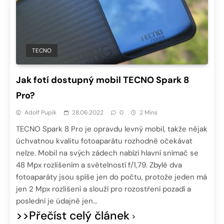
TECNO
Jak fotí dostupný mobil TECNO Spark 8
Pro?
Adolf Pupík
28.06.2022
0
2 Mins
TECNO Spark 8 Pro je opravdu levný mobil, takže nějak
úchvatnou kvalitu fotoaparátu rozhodně očekávat
nelze. Mobil na svých zádech nabízí hlavní snímač se
48 Mpx rozlišením a světelností f/1,79. Zbylé dva
fotoaparáty jsou spíše jen do počtu, protože jeden má
jen 2 Mpx rozlišení a slouží pro rozostření pozadí a
poslední je údajně jen…
>>Přečíst celý článek