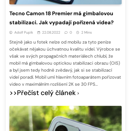
Tecno Camon 18 Premier má gimbalovou
stabilizaci. Jak vypadají pořízená videa?
Adolf Pupík
22.08.2022
0
2 Mins
Stejně jako u fotek nelze od mobilu za tyto peníze
očekávat nějakou úchvatnou kvalitu videí. Výrobce se
však ve svých propagačních materiálech chlubí, že
mobil má gimbalovou optickou stabilizaci obrazu (OIS)
a byl jsem tedy hodně zvědavý, jak si se stabilizací
videí poradí. Mobil umí hlavním fotoaparátem pořizovat
video v maximálním rozlišení 2K se 30 FPS…
>>Přečíst celý článek