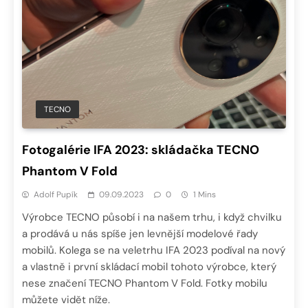
TECNO
Fotogalérie IFA 2023: skládačka TECNO
Phantom V Fold
Adolf Pupík
09.09.2023
0
1 Mins
Výrobce TECNO působí i na našem trhu, i když chvilku
a prodává u nás spíše jen levnější modelové řady
mobilů. Kolega se na veletrhu IFA 2023 podíval na nový
a vlastně i první skládací mobil tohoto výrobce, který
nese značení TECNO Phantom V Fold. Fotky mobilu
můžete vidět níže.