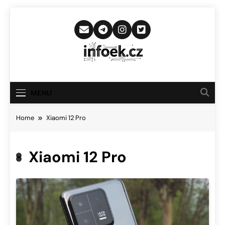
Skip
to
content
Infoek.cz
Web Věnující Se Technologickým
Novinkám
MENU
Home
Xiaomi 12 Pro
Xiaomi 12 Pro