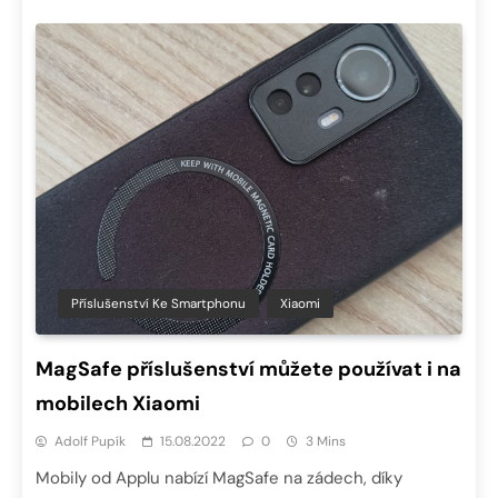
Příslušenství Ke Smartphonu
Xiaomi
MagSafe příslušenství můžete používat i na
mobilech Xiaomi
Adolf Pupík
15.08.2022
0
3 Mins
Mobily od Applu nabízí MagSafe na zádech, díky