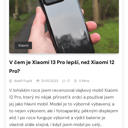
Xiaomi
V čem je Xiaomi 13 Pro lepší, než Xiaomi 12
Pro?
Adolf Pupík
01.05.2023
0
11 Mins
V loňském roce jsem recenzoval vlajkový mobil Xiaomi
12 Pro, který mi nějak přirostl k srdci a používal jsem
jej jako hlavní mobil. Model je to výborně vybavený, a
to nejen výkonem, ale i fotoaparáty, pěkným displejem
atd. I po roce funguje výborně a výdrž baterie je
vlastně stále stejná, i když jsem mobil po celý…