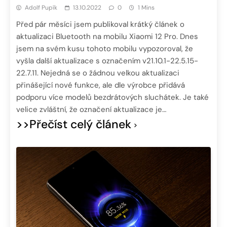
Adolf Pupík
13.10.2022
0
1 Mins
Před pár měsíci jsem publikoval krátký článek o
aktualizaci Bluetooth na mobilu Xiaomi 12 Pro. Dnes
jsem na svém kusu tohoto mobilu vypozoroval, že
vyšla další aktualizace s označením v21.10.1-22.5.15-
22.7.11. Nejedná se o žádnou velkou aktualizaci
přinášející nové funkce, ale dle výrobce přidává
podporu více modelů bezdrátových sluchátek. Je také
velice zvláštní, že označení aktualizace je…
>>Přečíst celý článek