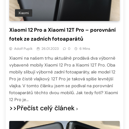
Xiaomi
Xiaomi 12 Pro a Xiaomi 12T Pro – porovnání
fotek ze zadních fotoaparátů
Adolf Pupík
26.01.2023
0
6 Mins
Xiaomi na našem trhu aktuálně prodává dva výborně
vybavené mobily Xiaomi 12 Pro a Xiaomi 12T Pro. Oba
mobily slibují výborné zadní fotoaparáty, ale model 12
Pro je čistě vlajkový. 12T Pro je taková spíše levnější
vlajka. V tomto článku jsem se podíval na porovnání
fotoaparátů těchto dvou mobilů. Jak tedy fotí? Xiaomi
12 Pro je…
>>Přečíst celý článek