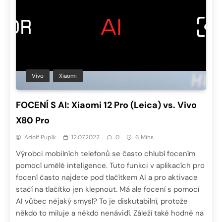
Vivo
Xiaomi
FOCENÍ S AI: Xiaomi 12 Pro (Leica) vs. Vivo
X80 Pro
Adolf Pupík
12.07.2022
0
6 Mins
Výrobci mobilních telefonů se často chlubí focením
pomocí umělé inteligence. Tuto funkci v aplikacích pro
focení často najdete pod tlačítkem AI a pro aktivace
stačí na tlačítko jen klepnout. Má ale focení s pomocí
AI vůbec nějaký smysl? To je diskutabilní, protože
někdo to miluje a někdo nenávidí. Záleží také hodně na