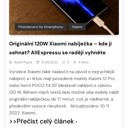
Příslušenství Ke Smartphonu
Xiaomi
Originální 120W Xiaomi nabíječka – kde ji
sehnat? AliExpressu se raději vyhněte
Adolf Pupík
21.08.2022
2
4 Mins
Výrobce Xiaomi také naskočil na závod o nejrychlejší
nabíjení, a i letos mají povedené mobily Xiaomi 12 Pro
nebo herní POCO F4 GT bleskové nabíjení o výkonu
120 W. Během mých testů bylo možné oba mobily nabít
originální nabíječkou do 17 minut, což je nádherné, a
především vysoce návykové. Aktualizováno: 10. 11.
2022: Xiaomi…
>>Přečíst celý článek