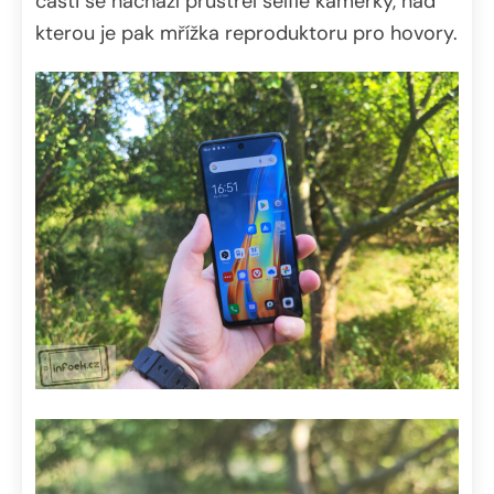
části se nachází průstřel selfie kamerky, nad
kterou je pak mřížka reproduktoru pro hovory.