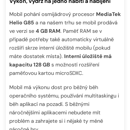
Výkon, výdrž na jedno nabití a nabíjení
Mobil pohání osmijádrový procesor
MediaTek
Helio G85
a na našem trhu se mobil prodává
ve verzi se
4 GB RAM
. Paměť RAM se v
případě potřeby také automaticky virtuálně
rozšíří skrze interní úložiště mobilu (pokud
máte dostatek místa).
Interní úložiště má
kapacitu 128 GB
s možností rozšíření
paměťovou kartou microSDXC.
Mobil má výkonu dost pro běžný běh
operačního systému, používání multitaskingu i
běh aplikací na pozadí. S běžnými
náročnějšími aplikacemi nebudete mít
problém a zahrajete si i nějaké ty méně
náročné hry.