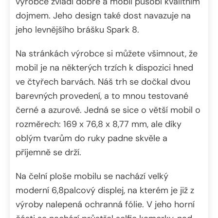
výrobce zvládl dobře a mobil působí kvalitním
dojmem. Jeho design také dost navazuje na
jeho levnějšího brášku Spark 8.
Na stránkách výrobce si můžete všimnout, že
mobil je na některých trzích k dispozici hned
ve čtyřech barvách. Náš trh se dočkal dvou
barevných provedení, a to mnou testované
černé a azurové. Jedná se sice o větší mobil o
rozměrech: 169 x 76,8 x 8,77 mm, ale díky
oblým tvarům do ruky padne skvěle a
příjemně se drží.
Na čelní ploše mobilu se nachází velký
moderní 6,8palcový displej, na kterém je již z
výroby nalepená ochranná fólie. V jeho horní