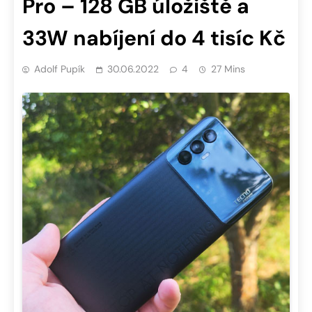
Pro – 128 GB úložiště a
33W nabíjení do 4 tisíc Kč
Adolf Pupík
30.06.2022
4
27 Mins