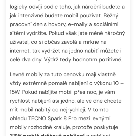
logicky odvíjí podle toho, jak nároční budete a
jak intenzivně budete mobil používat. Běžný
pracovní den s hovory, e-maily a sociálními
sítěmi vydržíte. Pokud však jste méně náročný
uživatel, co si občas zavolá a mrkne na
internet, tak vydržet na jedno nabití můžete i
celé dva dny. Výdrž tedy hodnotím pozitivně.
Levné mobily za tuto cenovku mají vlastně
vždy extrémně pomalé nabíjení o výkonu 10 –
15W. Pokud nabíjíte mobil přes noc, je vám
rychlost nabíjení asi jedno, ale ve dne chcete
mít mobil nabitý co nejrychleji. V tomto
ohledu TECNO Spark 8 Pro mezi levnými
mobily rozhodně kraluje, protože poskytuje
33W rychlé drátové nabíjení
a nabíjení