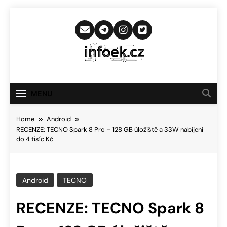
Skip
to
content
Infoek.cz
Web Věnující Se Technologickým
Novinkám
MENU
Home
Android
RECENZE: TECNO Spark 8 Pro – 128 GB úložiště a 33W nabíjení
do 4 tisíc Kč
Android
TECNO
RECENZE: TECNO Spark 8