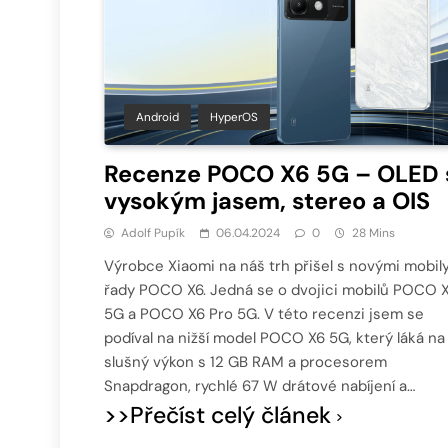
Android
HyperOS
Recenze POCO X6 5G – OLED 
vysokým jasem, stereo a OIS
Adolf Pupík
06.04.2024
0
28 Mins
Výrobce Xiaomi na náš trh přišel s novými mobil
řady POCO X6. Jedná se o dvojici mobilů POCO 
5G a POCO X6 Pro 5G. V této recenzi jsem se
podíval na nižší model POCO X6 5G, který láká na
slušný výkon s 12 GB RAM a procesorem
Snapdragon, rychlé 67 W drátové nabíjení a…
>>Přečíst celý článek