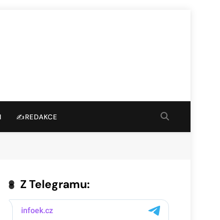
I
✍️REDAKCE
Z Telegramu: