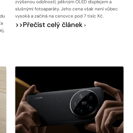
zvýšenou odolností, pěkným OLED displejem a
slušnými fotoaparáty. Jeho cena však není vůbec
udu
vysoká a začíná na cenovce pod 7 tisíc Kč.
Za
>>Přečíst celý článek
ej,