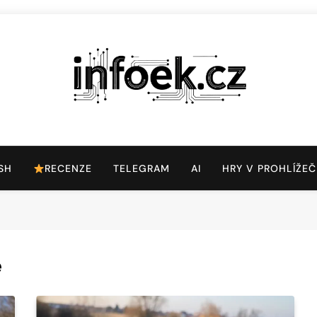
Infoek.cz
Web Věnující Se Technologickým Novinkám
SH
RECENZE
TELEGRAM
AI
HRY V PROHLÍŽEČ
e