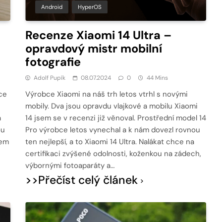
Android
HyperOS
Recenze Xiaomi 14 Ultra –
opravdový mistr mobilní
fotografie
Adolf Pupík
08.07.2024
0
44 Mins
ce
Výrobce Xiaomi na náš trh letos vtrhl s novými
mobily. Dva jsou opravdu vlajkové a mobilu Xiaomi
a
14 jsem se v recenzi již věnoval. Prostřední model 14
ou
Pro výrobce letos vynechal a k nám dovezl rovnou
nem
ten nejlepší, a to Xiaomi 14 Ultra. Nalákat chce na
certifikaci zvýšené odolnosti, koženkou na zádech,
výbornými fotoaparáty a…
>>Přečíst celý článek