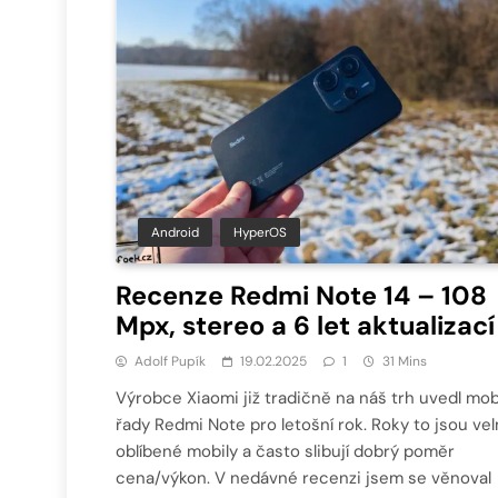
Android
HyperOS
Recenze Redmi Note 14 – 108
Mpx, stereo a 6 let aktualizací
Adolf Pupík
19.02.2025
1
31 Mins
Výrobce Xiaomi již tradičně na náš trh uvedl mob
řady Redmi Note pro letošní rok. Roky to jsou vel
oblíbené mobily a často slibují dobrý poměr
cena/výkon. V nedávné recenzi jsem se věnoval