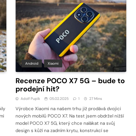
Android
Xiaomi
Recenze POCO X7 5G – bude to
prodejní hit?
Adolf Pupík
05.02.2025
1
27 Mins
ily
Výrobce Xiaomi na našem trhu již prodává dvojici
mi
nových mobilů POCO X7. Na test jsem obdržel nižší
model POCO X7 5G, který chce nalákat na svůj
design s kůží na zadním krytu, konstrukcí se