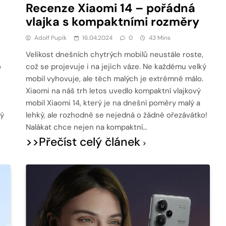
Recenze Xiaomi 14 – pořádná
vlajka s kompaktními rozměry
Adolf Pupík
16.04.2024
0
43 Mins
Velikost dnešních chytrých mobilů neustále roste,
o
což se projevuje i na jejich váze. Ne každému velký
mobil vyhovuje, ale těch malých je extrémně málo.
o
Xiaomi na náš trh letos uvedlo kompaktní vlajkový
mobil Xiaomi 14, který je na dnešní poměry malý a
ný
lehký, ale rozhodně se nejedná o žádné ořezávátko!
Nalákat chce nejen na kompaktní…
>>Přečíst celý článek