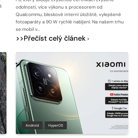
é
odolnosti, více výkonu s procesorem od
Qualcommu, bleskové interní úložiště, vylepšené
fotoaparáty a 90 W rychlé nabíjení. Na našem trhu
se mobil v…
>>Přečíst celý článek
Android
HyperOS