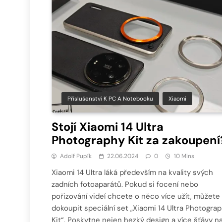
Příslušenství K PC A Notebooku
Xiaomi
Stojí Xiaomi 14 Ultra
Photography Kit za zakoupení
Adolf Pupík
22.06.2024
0
10 Mins
Xiaomi 14 Ultra láká především na kvality svých
zadních fotoaparátů. Pokud si focení nebo
pořizování videí chcete o něco více užít, můžete 
dokoupit speciální set „Xiaomi 14 Ultra Photogra
Kit“. Poskytne nejen hezký design a více šťávy n