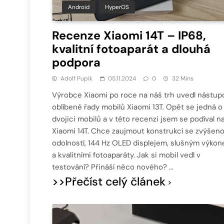
Android
HyperOS
Recenze Xiaomi 14T – IP68,
kvalitní fotoaparát a dlouhá
podpora
Adolf Pupík
05.11.2024
0
32 Mins
Výrobce Xiaomi po roce na náš trh uvedl nástup
oblíbené řady mobilů Xiaomi 13T. Opět se jedná o
dvojici mobilů a v této recenzi jsem se podíval n
Xiaomi 14T. Chce zaujmout konstrukcí se zvýšen
odolností, 144 Hz OLED displejem, slušným výko
a kvalitními fotoaparáty. Jak si mobil vedl v
testování? Přináší něco nového? …
>>Přečíst celý článek