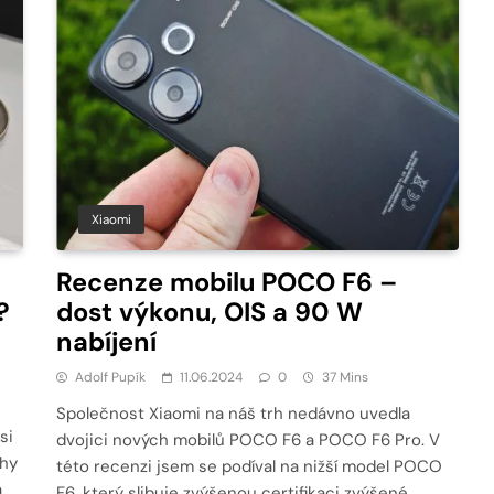
Xiaomi
Recenze mobilu POCO F6 –
?
dost výkonu, OIS a 90 W
nabíjení
Adolf Pupík
11.06.2024
0
37 Mins
Společnost Xiaomi na náš trh nedávno uvedla
si
dvojici nových mobilů POCO F6 a POCO F6 Pro. V
phy
této recenzi jsem se podíval na nižší model POCO
a
F6, který slibuje zvýšenou certifikaci zvýšené