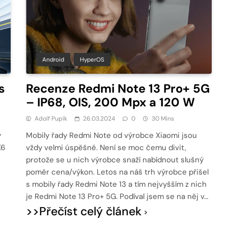
Android
HyperOS
s
Recenze Redmi Note 13 Pro+ 5G
– IP68, OIS, 200 Mpx a 120 W
Adolf Pupík
26.03.2024
0
30 Mins
y
Mobily řady Redmi Note od výrobce Xiaomi jsou
X6
vždy velmi úspěšné. Není se moc čemu divit,
protože se u nich výrobce snaží nabídnout slušný
poměr cena/výkon. Letos na náš trh výrobce přišel
s mobily řady Redmi Note 13 a tím nejvyšším z nich
je Redmi Note 13 Pro+ 5G. Podíval jsem se na něj v…
>>Přečíst celý článek