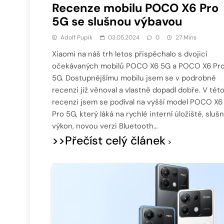
Recenze mobilu POCO X6 Pro
5G se slušnou výbavou
Adolf Pupík
03.05.2024
0
27 Mins
Xiaomi na náš trh letos přispěchalo s dvojicí
očekávaných mobilů POCO X6 5G a POCO X6 Pr
5G. Dostupnějšímu mobilu jsem se v podrobné
recenzi již věnoval a vlastně dopadl dobře. V tét
recenzi jsem se podíval na vyšší model POCO X6
Pro 5G, který láká na rychlé interní úložiště, sluš
výkon, novou verzi Bluetooth…
>>Přečíst celý článek