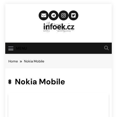
Skip
to
content
Infoek.cz
Web Věnující Se Technologickým
Novinkám
MENU
Home
Nokia Mobile
Nokia Mobile