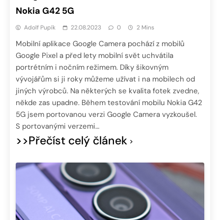
Nokia G42 5G
Adolf Pupík
22.08.2023
0
2 Mins
Mobilní aplikace Google Camera pochází z mobilů
Google Pixel a před lety mobilní svět uchvátila
portrétním i nočním režimem. Díky šikovným
vývojářům si ji roky můžeme užívat i na mobilech od
jiných výrobců. Na některých se kvalita fotek zvedne,
někde zas upadne. Během testování mobilu Nokia G42
5G jsem portovanou verzi Google Camera vyzkoušel.
S portovanými verzemi…
>>Přečíst celý článek