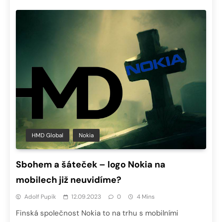
HMD Global
Nokia
Sbohem a šáteček – logo Nokia na
mobilech již neuvidíme?
Adolf Pupík
12.09.2023
0
4 Mins
Finská společnost Nokia to na trhu s mobilními