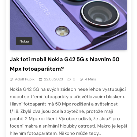
Nokia
Jak fotí mobil Nokia G42 5G s hlavním 50
Mpx fotoaparátem?
Adolf Pupík
22.08.2023
0
4 Mins
Nokia G42 5G na svých zádech nese lehce vystupující
modul se třemi fotoaparáty a přisvětlovacím bleskem.
Hlavní fotoaparát má 50 Mpx rozlišení a světelnost
f/1,8. Zbylé dva jsou zcela zbytečné, protože mají
pouhé 2 Mpx rozlišení. Výrobce udává, že slouží pro
focení makra a snímání hloubky ostrosti. Makro je lepší
hlavním fotoaparátem. Někoho může tedy…