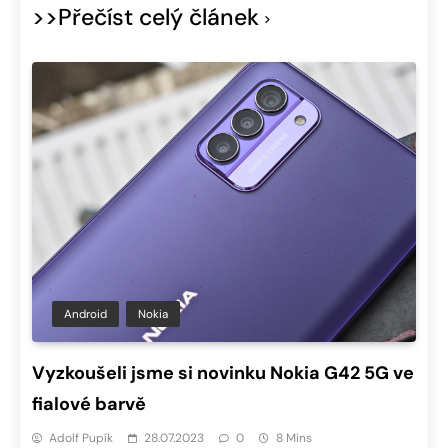
>>Přečíst celý článek
Android
Nokia
Vyzkoušeli jsme si novinku Nokia G42 5G ve
fialové barvě
Adolf Pupík
28.07.2023
0
8 Mins