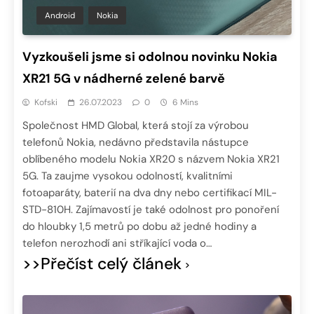
Android
Nokia
Vyzkoušeli jsme si odolnou novinku Nokia
XR21 5G v nádherné zelené barvě
Kofski
26.07.2023
0
6 Mins
Společnost HMD Global, která stojí za výrobou
telefonů Nokia, nedávno představila nástupce
oblíbeného modelu Nokia XR20 s názvem Nokia XR21
5G. Ta zaujme vysokou odolností, kvalitními
fotoaparáty, baterií na dva dny nebo certifikací MIL-
STD-810H. Zajímavostí je také odolnost pro ponoření
do hloubky 1,5 metrů po dobu až jedné hodiny a
telefon nerozhodí ani stříkající voda o…
>>Přečíst celý článek