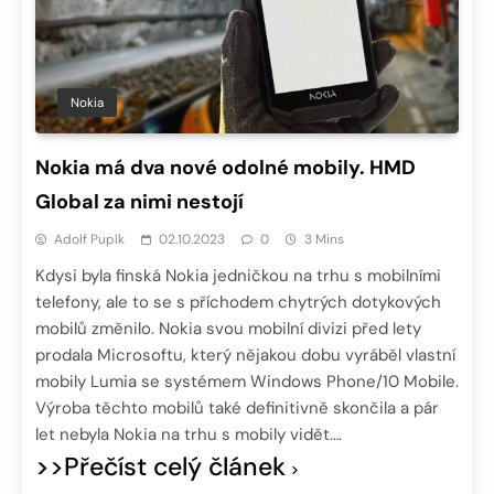
Nokia
Nokia má dva nové odolné mobily. HMD
Global za nimi nestojí
Adolf Pupík
02.10.2023
0
3 Mins
Kdysi byla finská Nokia jedničkou na trhu s mobilními
telefony, ale to se s příchodem chytrých dotykových
mobilů změnilo. Nokia svou mobilní divizi před lety
prodala Microsoftu, který nějakou dobu vyráběl vlastní
mobily Lumia se systémem Windows Phone/10 Mobile.
Výroba těchto mobilů také definitivně skončila a pár
let nebyla Nokia na trhu s mobily vidět….
>>Přečíst celý článek