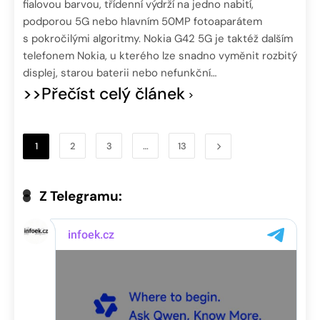
fialovou barvou, třídenní výdrží na jedno nabití,
podporou 5G nebo hlavním 50MP fotoaparátem
s pokročilými algoritmy. Nokia G42 5G je taktéž dalším
telefonem Nokia, u kterého lze snadno vyměnit rozbitý
displej, starou baterii nebo nefunkční…
>>Přečíst celý článek
1
2
3
…
13
Z Telegramu: