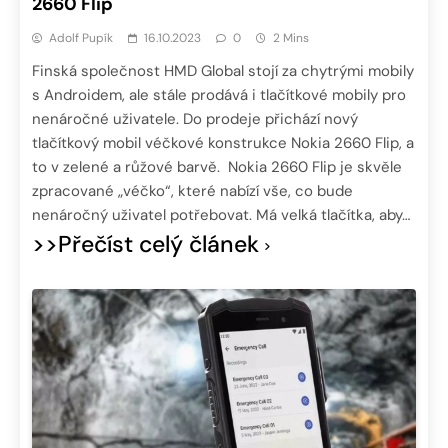
2660 Flip
Adolf Pupík
16.10.2023
0
2 Mins
Finská společnost HMD Global stojí za chytrými mobily
s Androidem, ale stále prodává i tlačítkové mobily pro
nenáročné uživatele. Do prodeje přichází nový
tlačítkový mobil véčkové konstrukce Nokia 2660 Flip, a
to v zelené a růžové barvě. Nokia 2660 Flip je skvěle
zpracované „véčko“, které nabízí vše, co bude
nenáročný uživatel potřebovat. Má velká tlačítka, aby…
>>Přečíst celý článek