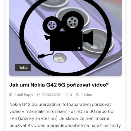
Nokia
Jak umí Nokia G42 5G pořizovat video?
Adolf Pupík
22.08.2023
0
2 Mins
Nokia G42 5G umí zadním fotoaparátem pořizovat
video v maximálním rozlišení Full HD se 30 nebo 60
FPS (snímky za vteřinu). Je škoda, že není možné
používat 4K video a pravděpodobně se naráží na limity