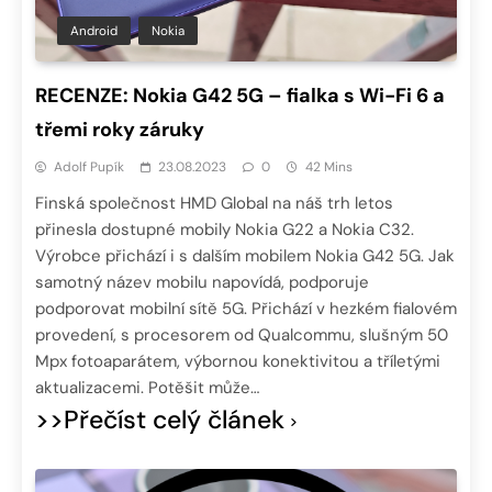
Android
Nokia
RECENZE: Nokia G42 5G – fialka s Wi-Fi 6 a
třemi roky záruky
Adolf Pupík
23.08.2023
0
42 Mins
Finská společnost HMD Global na náš trh letos
přinesla dostupné mobily Nokia G22 a Nokia C32.
Výrobce přichází i s dalším mobilem Nokia G42 5G. Jak
samotný název mobilu napovídá, podporuje
podporovat mobilní sítě 5G. Přichází v hezkém fialovém
provedení, s procesorem od Qualcommu, slušným 50
Mpx fotoaparátem, výbornou konektivitou a tříletými
aktualizacemi. Potěšit může…
>>Přečíst celý článek