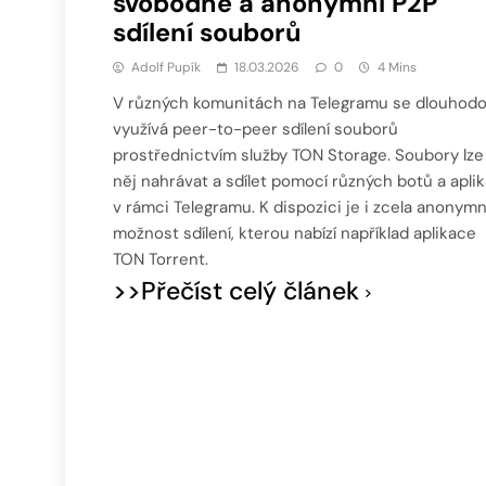
svobodné a anonymní P2P
sdílení souborů
Adolf Pupík
18.03.2026
0
4 Mins
V různých komunitách na Telegramu se dlouhod
využívá peer-to-peer sdílení souborů
prostřednictvím služby TON Storage. Soubory lze
něj nahrávat a sdílet pomocí různých botů a aplik
v rámci Telegramu. K dispozici je i zcela anonymn
možnost sdílení, kterou nabízí například aplikace
TON Torrent.
>>Přečíst celý článek