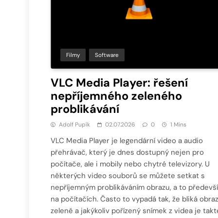
Filmy
Software
VLC Media Player: řešení
nepříjemného zeleného
problikávání
Adolf Pupík
02.07.2026
0
1 Mins
VLC Media Player je legendární video a audio
přehrávač, který je dnes dostupný nejen pro
počítače, ale i mobily nebo chytré televizory. U
některých video souborů se můžete setkat s
nepříjemným problikáváním obrazu, a to předevš
na počítačích. Často to vypadá tak, že bliká obra
zeleně a jakýkoliv pořízený snímek z videa je takt