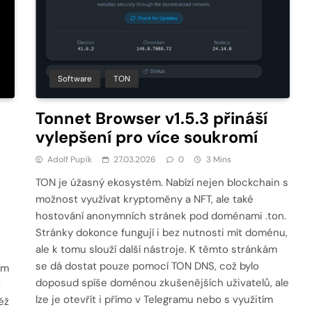
Software
TON
Tonnet Browser v1.5.3 přináší
vylepšení pro více soukromí
Adolf Pupík
27.03.2026
0
3 Mins
TON je úžasný ekosystém. Nabízí nejen blockchain s
možnost využívat kryptoměny a NFT, ale také
hostování anonymních stránek pod doménami .ton.
Stránky dokonce fungují i bez nutnosti mít doménu,
ale k tomu slouží další nástroje. K těmto stránkám
se dá dostat pouze pomocí TON DNS, což bylo
ím
doposud spíše doménou zkušenějších uživatelů, ale
z
lze je otevřít i přímo v Telegramu nebo s využitím
éž