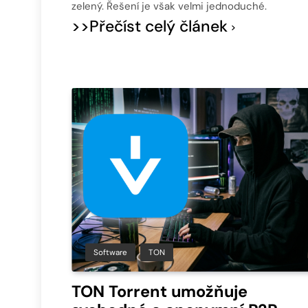
zelený. Řešení je však velmi jednoduché.
>>Přečíst celý článek
Software
TON
TON Torrent umožňuje