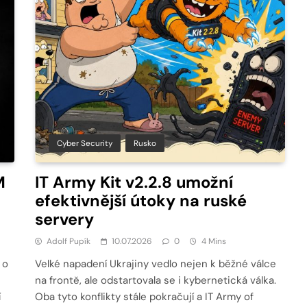
Cyber Security
Rusko
M
IT Army Kit v2.2.8 umožní
efektivnější útoky na ruské
servery
Adolf Pupík
10.07.2026
0
4 Mins
 o
Velké napadení Ukrajiny vedlo nejen k běžné válce
na frontě, ale odstartovala se i kybernetická válka.
í
Oba tyto konflikty stále pokračují a IT Army of