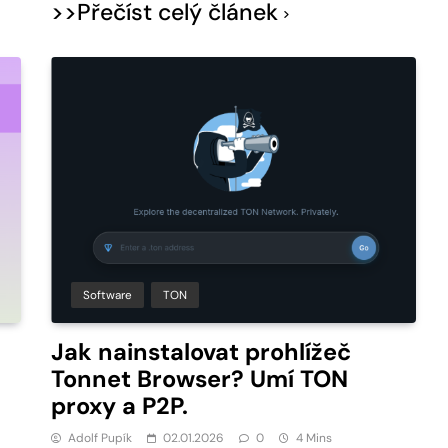
>>Přečíst celý článek
Software
TON
Jak nainstalovat prohlížeč
Tonnet Browser? Umí TON
proxy a P2P.
Adolf Pupík
02.01.2026
0
4 Mins