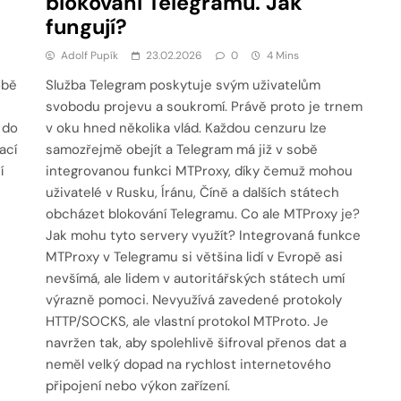
blokování Telegramu. Jak
fungují?
Adolf Pupík
23.02.2026
0
4 Mins
obě
Služba Telegram poskytuje svým uživatelům
svobodu projevu a soukromí. Právě proto je trnem
 do
v oku hned několika vlád. Každou cenzuru lze
ací
samozřejmě obejít a Telegram má již v sobě
í
integrovanou funkci MTProxy, díky čemuž mohou
uživatelé v Rusku, Íránu, Číně a dalších státech
obcházet blokování Telegramu. Co ale MTProxy je?
Jak mohu tyto servery využít? Integrovaná funkce
MTProxy v Telegramu si většina lidí v Evropě asi
nevšímá, ale lidem v autoritářských státech umí
výrazně pomoci. Nevyužívá zavedené protokoly
HTTP/SOCKS, ale vlastní protokol MTProto. Je
navržen tak, aby spolehlivě šifroval přenos dat a
neměl velký dopad na rychlost internetového
připojení nebo výkon zařízení.