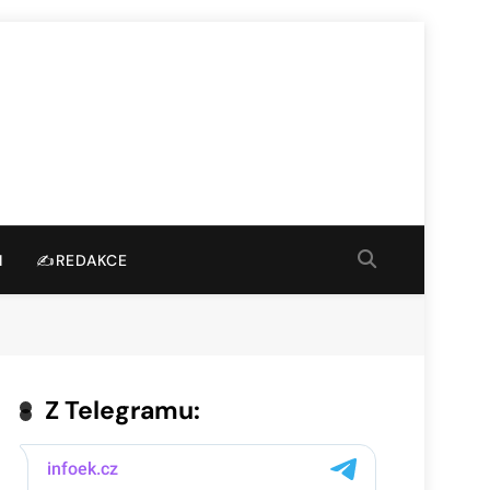
I
✍️REDAKCE
Z Telegramu: