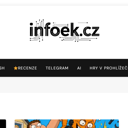
Infoek.cz
Web Věnující Se Technologickým Novinkám
SH
RECENZE
TELEGRAM
AI
HRY V PROHLÍŽEČ