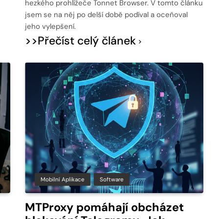
hezkého prohlížeče Tonnet Browser. V tomto článku
jsem se na něj po delší době podíval a oceňoval
jeho vylepšení.
>>Přečíst celý článek
Mobilní Aplikace
Software
MTProxy pomáhají obcházet