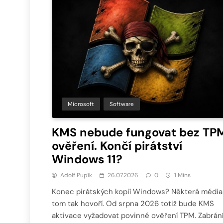
Microsoft
Software
KMS nebude fungovat bez TP
ověření. Končí pirátství
Windows 11?
Adolf Pupík
26.07.2026
0
1 Mins
Konec pirátských kopií Windows? Některá média
tom tak hovoří. Od srpna 2026 totiž bude KMS
aktivace vyžadovat povinné ověření TPM. Zabrán