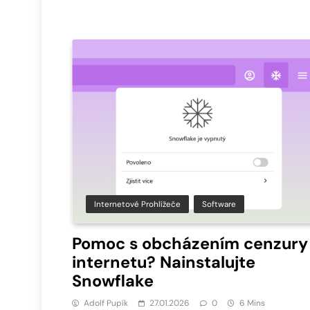
Internetové Prohlížeče
Software
Pomoc s obcházením cenzury
internetu? Nainstalujte
Snowflake
Adolf Pupík
27.01.2026
0
6 Mins