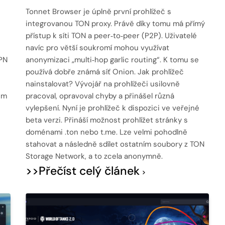
Tonnet Browser je úplně první prohlížeč s
integrovanou TON proxy. Právě díky tomu má přímý
přístup k síti TON a peer‑to‑peer (P2P). Uživatelé
navíc pro větší soukromí mohou využívat
VPN
anonymizaci „multi‑hop garlic routing“. K tomu se
používá dobře známá síť Onion. Jak prohlížeč
nainstalovat? Vývojář na prohlížeči usilovně
em
pracoval, opravoval chyby a přinášel různá
vylepšení. Nyní je prohlížeč k dispozici ve veřejné
beta verzi. Přináší možnost prohlížet stránky s
doménami .ton nebo t.me. Lze velmi pohodlně
stahovat a následně sdílet ostatním soubory z TON
Storage Network, a to zcela anonymně.
>>Přečíst celý článek