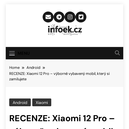
Skip
to
content
Infoek.cz
Web Věnující Se Technologickým
Novinkám
MENU
Home
Android
RECENZE: Xiaomi 12 Pro – výborně vybavený mobil, který si
zamilujete
Android
Xiaomi
RECENZE: Xiaomi 12 Pro –