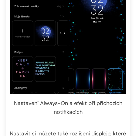
Nastavení Always-On a efekt při příchozích
notifikacích
Nastavit si můžete také rozlišení displeje, které