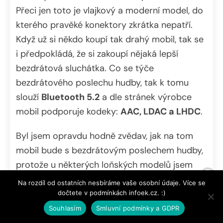
Přeci jen toto je vlajkový a moderní model, do
kterého pravěké konektory zkrátka nepatří.
Když už si někdo koupí tak drahý mobil, tak se
i předpokládá, že si zakoupí nějaká lepší
bezdrátová sluchátka. Co se týče
bezdrátového poslechu hudby, tak k tomu
slouží
Bluetooth 5.2
a dle stránek výrobce
mobil podporuje kodeky:
AAC, LDAC a LHDC
.
Byl jsem opravdu hodně zvědav, jak na tom
mobil bude s bezdrátovým poslechem hudby,
protože u některých loňských modelů jsem
měl problém, že hudba byla ve srovnání s
Na rozdíl od ostatních nesbíráme vaše osobní údaje. Více se
jinými mobily potichu. Tento problém jsem
dočtete v podmínkách infoek.cz. :)
musel řešit pomocí aplikace (
více v článku
).
Souhlasím
Smluvní podmínky a GDPR
Tento rok se Xiaomi alespoň v případě tohoto