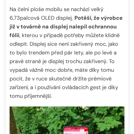
Na čelní ploše mobilu se nachází velký
6,73palcová OLED displej.
Potěší, že výrobce
již v továrně na displej nalepil ochrannou
fólii
, kterou v případě potřeby můžete klidně
odlepit. Displej sice není zakřivený moc, jako
to bylo trendem před pár lety, ale po levé a
pravé straně je displej trochu zakřivený. To
vypadá vážně moc dobře, máte díky tomu
pocit, že v ruce skutečně držíte prémiové
zařízení, a i používání ovládacích gest je díky
tomu příjemnější.