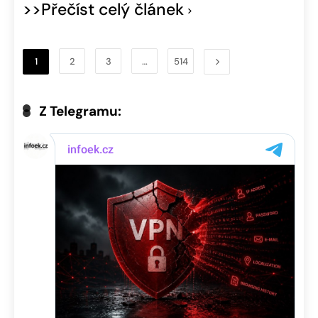
>>Přečíst celý článek
1
2
3
…
514
Z Telegramu: