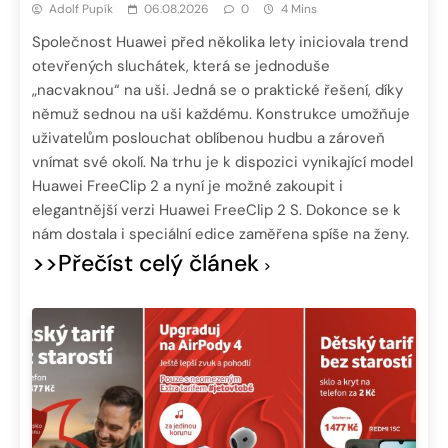
Adolf Pupík
06.08.2026
0
4 Mins
Společnost Huawei před několika lety iniciovala trend
otevřených sluchátek, která se jednoduše
„nacvaknou“ na uši. Jedná se o praktické řešení, díky
němuž sednou na uši každému. Konstrukce umožňuje
uživatelům poslouchat oblíbenou hudbu a zároveň
vnímat své okolí. Na trhu je k dispozici vynikající model
Huawei FreeClip 2 a nyní je možné zakoupit i
elegantnější verzi Huawei FreeClip 2 S. Dokonce se k
nám dostala i speciální edice zaměřena spíše na ženy.
>>Přečíst celý článek