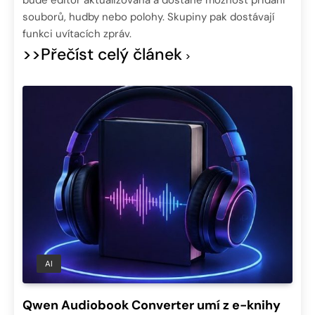
bude editor aktualizována a dostane možnost přidání
souborů, hudby nebo polohy. Skupiny pak dostávají
funkci uvítacích zpráv.
>>Přečíst celý článek
AI
Qwen Audiobook Converter umí z e-knihy