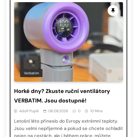
Verbatim
Horké dny? Zkuste ruční ventilátory
VERBATIM. Jsou dostupné!
Adolf Pupík
06.08.2026
0
10 Mins
Letošní léto přineslo do Evropy extrémní teploty.
Jsou velmi nepříjemné a pokud se chcete ochladit
nejen na cestách, ale i během práce, můžete