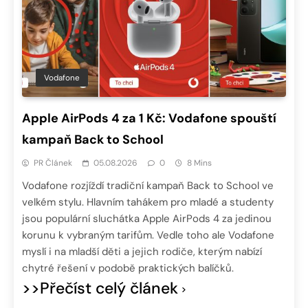
Vodafone
Apple AirPods 4 za 1 Kč: Vodafone spouští
kampaň Back to School
PR Článek
05.08.2026
0
8 Mins
Vodafone rozjíždí tradiční kampaň Back to School ve
velkém stylu. Hlavním tahákem pro mladé a studenty
jsou populární sluchátka Apple AirPods 4 za jedinou
korunu k vybraným tarifům. Vedle toho ale Vodafone
myslí i na mladší děti a jejich rodiče, kterým nabízí
chytré řešení v podobě praktických balíčků.
>>Přečíst celý článek