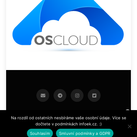
infoek.cz 2026.Developed By
.
BlazeThemes
Na rozdíl od ostatních nesbíráme vaše osobní údaje. Více se
dočtete v podmínkách infoek.cz. :)
Souhlasím
Smluvní podmínky a GDPR