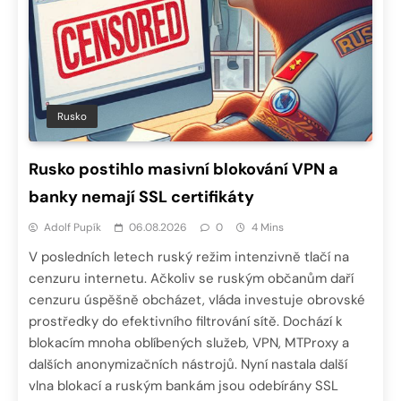
Rusko
Rusko postihlo masivní blokování VPN a
banky nemají SSL certifikáty
Adolf Pupík
06.08.2026
0
4 Mins
V posledních letech ruský režim intenzivně tlačí na
cenzuru internetu. Ačkoliv se ruským občanům daří
cenzuru úspěšně obcházet, vláda investuje obrovské
prostředky do efektivního filtrování sítě. Dochází k
blokacím mnoha oblíbených služeb, VPN, MTProxy a
dalších anonymizačních nástrojů. Nyní nastala další
vlna blokací a ruským bankám jsou odebírány SSL