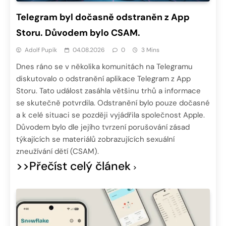
Telegram byl dočasně odstraněn z App
Storu. Důvodem bylo CSAM.
Adolf Pupík
04.08.2026
0
3 Mins
Dnes ráno se v několika komunitách na Telegramu
diskutovalo o odstranění aplikace Telegram z App
Storu. Tato událost zasáhla většinu trhů a informace
se skutečně potvrdila. Odstranění bylo pouze dočasné
a k celé situaci se později vyjádřila společnost Apple.
Důvodem bylo dle jejího tvrzení porušování zásad
týkajících se materiálů zobrazujících sexuální
zneužívání dětí (CSAM).
>>Přečíst celý článek