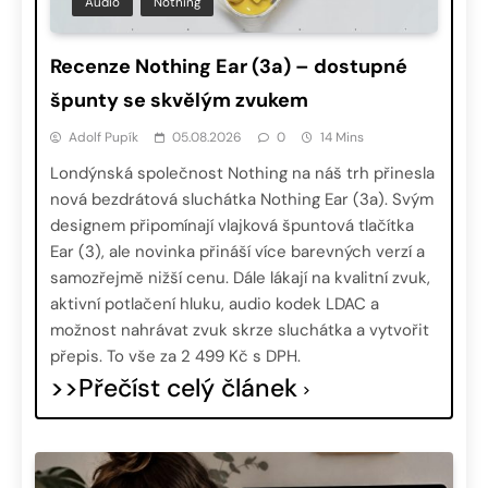
Audio
Nothing
Recenze Nothing Ear (3a) – dostupné
špunty se skvělým zvukem
Adolf Pupík
05.08.2026
0
14 Mins
Londýnská společnost Nothing na náš trh přinesla
nová bezdrátová sluchátka Nothing Ear (3a). Svým
designem připomínají vlajková špuntová tlačítka
Ear (3), ale novinka přináší více barevných verzí a
samozřejmě nižší cenu. Dále lákají na kvalitní zvuk,
aktivní potlačení hluku, audio kodek LDAC a
možnost nahrávat zvuk skrze sluchátka a vytvořit
přepis. To vše za 2 499 Kč s DPH.
>>Přečíst celý článek