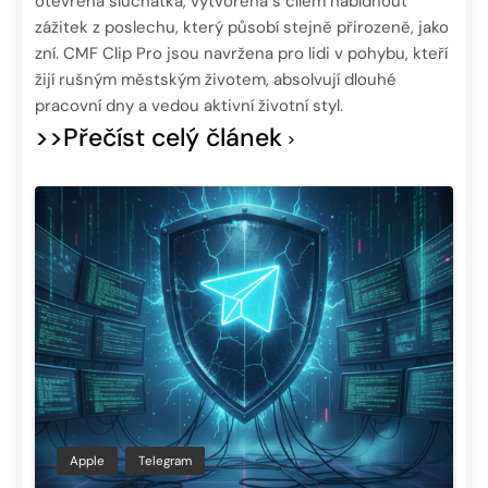
otevřená sluchátka, vytvořená s cílem nabídnout
zážitek z poslechu, který působí stejně přirozeně, jako
zní. CMF Clip Pro jsou navržena pro lidi v pohybu, kteří
žijí rušným městským životem, absolvují dlouhé
pracovní dny a vedou aktivní životní styl.
>>Přečíst celý článek
Apple
Telegram