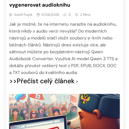
vygenerovat audioknihu
Adolf Pupík
07.08.2026
0
2 Mins
Jak je možné, že na internetu narazíte na audioknihu,
která nikdy v audio verzi nevyšla? Do moderních
nástrojů a modelů stačí vložit soubory e-knih nebo
běžnách článků. Nástrojů dnes existuje více, ale
sáhnout můžete po bezplatném nástroji Qwen
Audiobook Converter. Využívá AI model Qwen 3 TTS a
dokáže převést veškerý text z PDF, EPUB, DOCX, DOC
a TXT souborů do kvalitního audia.
>>Přečíst celý článek