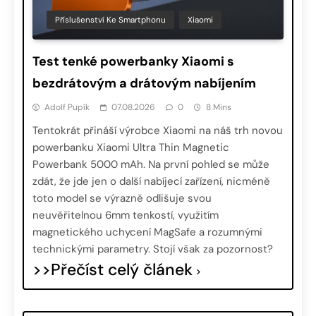
Příslušenství Ke Smartphonu
Xiaomi
Test tenké powerbanky Xiaomi s
bezdrátovým a drátovým nabíjením
Adolf Pupík
07.08.2026
0
8 Mins
Tentokrát přináší výrobce Xiaomi na náš trh novou
powerbanku Xiaomi Ultra Thin Magnetic
Powerbank 5000 mAh. Na první pohled se může
zdát, že jde jen o další nabíjecí zařízení, nicméně
toto model se výrazně odlišuje svou
neuvěřitelnou 6mm tenkostí, využitím
magnetického uchycení MagSafe a rozumnými
technickými parametry. Stojí však za pozornost?
>>Přečíst celý článek