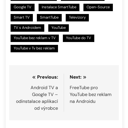
Google TV
Instalace SmartTube
Open-Source
Smart TV
SmartTube
Televizory
TV s Androidem
YouTube
YouTube bez reklam v TV
YouTube do TV
YouTube v Tv bez reklam
Navigace
Previous:
Next:
pro
Android TV a
FreeTube pro
Google TV –
YouTube bez reklam
příspěvek
odinstalace aplikací
na Androidu
od výrobce