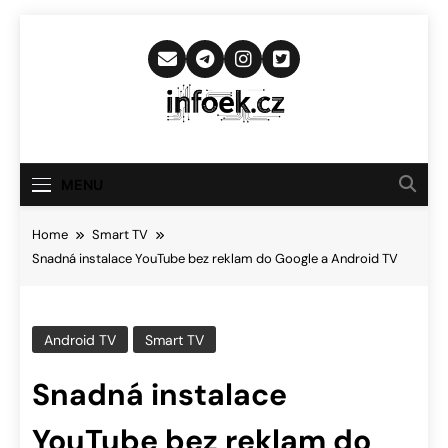
Skip
to
content
Infoek.cz
Web Věnující Se Technologickým
Novinkám
MENU
Home
Smart TV
Snadná instalace YouTube bez reklam do Google a Android TV
Android TV
Smart TV
Snadná instalace
YouTube bez reklam do