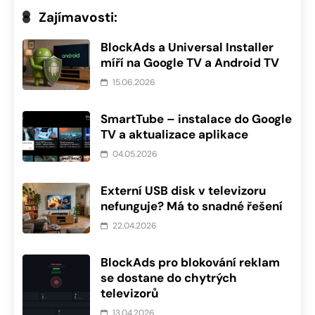
Zajímavosti:
BlockAds a Universal Installer
míří na Google TV a Android TV
15.06.2026
SmartTube – instalace do Google
TV a aktualizace aplikace
04.05.2026
Externí USB disk v televizoru
nefunguje? Má to snadné řešení
22.04.2026
BlockAds pro blokování reklam
se dostane do chytrých
televizorů
13.04.2026