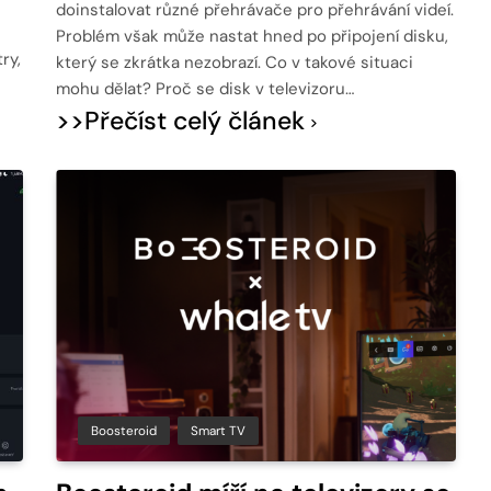
doinstalovat různé přehrávače pro přehrávání videí.
Problém však může nastat hned po připojení disku,
ry,
který se zkrátka nezobrazí. Co v takové situaci
mohu dělat? Proč se disk v televizoru…
>>Přečíst celý článek
Boosteroid
Smart TV