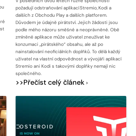
V posledních dvou letech různé společnosti
ou
požadují odstraňování aplikací Stremio, Kodi a
dalších z Obchodu Play a dalších platforem.
eré
Důvodem je údajně pirátství. Jejich žádosti jsou
st
podle mého názoru směšné a neoprávněné. Obě
zmíněné aplikace může uživatel zneužívat ke
konzumaci „pirátského“ obsahu, ale až po
nainstalování neoficiálních doplňků. To dělá každý
uživatel na vlastní odpovědnost a vývojáři aplikací
Stremio ani Kodi s takovými doplňky nemají nic
společného.
>>Přečíst celý článek