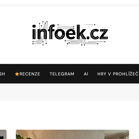
Infoek.cz
Web Věnující Se Technologickým Novinkám
SH
RECENZE
TELEGRAM
AI
HRY V PROHLÍŽEČ