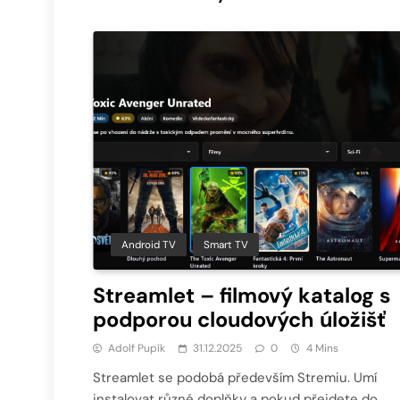
Android TV
Smart TV
Streamlet – filmový katalog s
podporou cloudových úložišť
Adolf Pupík
31.12.2025
0
4 Mins
Streamlet se podobá především Stremiu. Umí
instalovat různé doplňky a pokud přejdete do