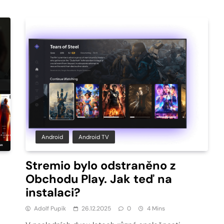
Android
Android TV
Stremio bylo odstraněno z
Obchodu Play. Jak teď na
instalaci?
Adolf Pupík
26.12.2025
0
4 Mins