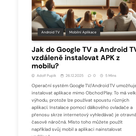
Android TV
Mobilní Aplikace
Jak do Google TV a Android T
vzdáleně instalovat APK z
mobilu?
Adolf Pupík
26.12.2025
0
5 Mins
Operační systém Google TV/Android TV umožňuj
instalovat aplikace mimo Obchod Play. To má vel
výhodu, protože lze používat spoustu různých
aplikací. Instalace pomocí dálkového ovladače a
přenosu skrze internetový vyhledávač je otravná
časově náročná. Místo toho můžete použít
například svůj mobil a aplikaci nainstalovat