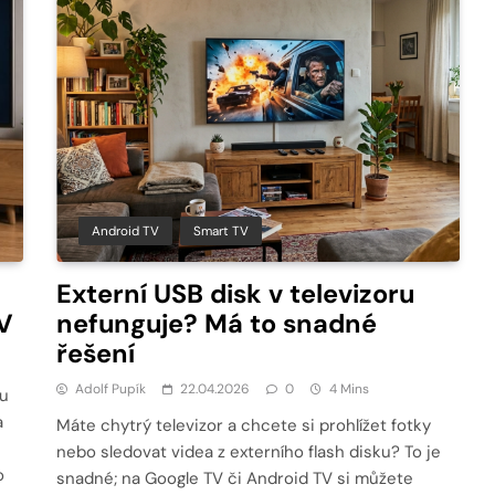
Android TV
Smart TV
Externí USB disk v televizoru
TV
nefunguje? Má to snadné
řešení
Adolf Pupík
22.04.2026
0
4 Mins
mu
a
Máte chytrý televizor a chcete si prohlížet fotky
nebo sledovat videa z externího flash disku? To je
o
snadné; na Google TV či Android TV si můžete