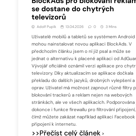
BlockAds pro blokování rekla
se dostane do chytrých
televizorů
Adolf Pupík
13.04.2026
0
3 Mins
Uživatelé mobilů a tabletů se systémem Android 
mohou nainstalovat novou aplikaci BlockAds. V
předchozím článku jsem o ní již psal a může se
jednat o alternativu k placené aplikaci od AdGuar
Vývojář oficiálně oznámil verzi aplikace pro chyt
televizory. Díky aktualizacím se aplikace dočkala
překladu do dalších jazyků, drobných vylepšení a
oprav. Uživatel má možnost zapnout různé filtry 
blokování trackerů a reklam nejen na webových
stránkách, ale ve všech aplikacích. Podporována 
dokonce i funkce firewallu pro filtrování připojení,
čímž můžete zakázat například aplikaci Facebook
připojení k internetu.
>>Přečíst celý článek