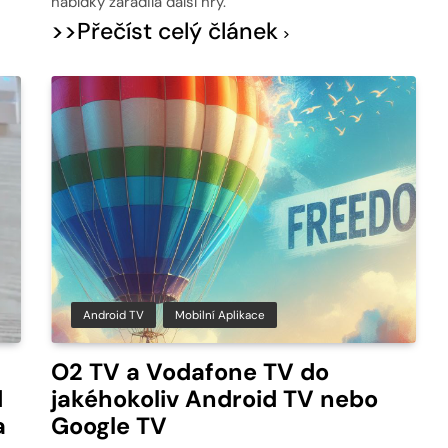
nabídky zařadila další hry.
>>Přečíst celý článek
Android TV
Mobilní Aplikace
O2 TV a Vodafone TV do
d
jakéhokoliv Android TV nebo
a
Google TV