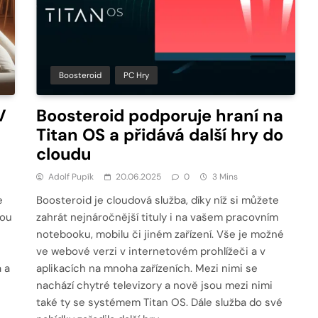
Boosteroid
PC Hry
V
Boosteroid podporuje hraní na
Titan OS a přidává další hry do
cloudu
Adolf Pupík
20.06.2025
0
3 Mins
e
Boosteroid je cloudová služba, díky níž si můžete
kou
zahrát nejnáročnější tituly i na vašem pracovním
notebooku, mobilu či jiném zařízení. Vše je možné
ve webové verzi v internetovém prohlížeči a v
 a
aplikacích na mnoha zařízeních. Mezi nimi se
nachází chytré televizory a nově jsou mezi nimi
také ty se systémem Titan OS. Dále služba do své