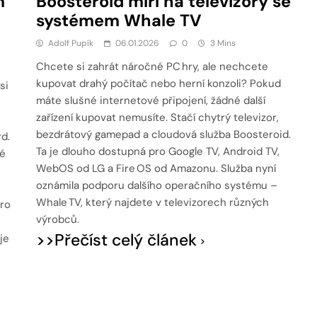
m
Boosteroid míří na televizory se
systémem Whale TV
Adolf Pupík
06.01.2026
0
3 Mins
Chcete si zahrát náročné PC hry, ale nechcete
kupovat drahý počítač nebo herní konzoli? Pokud
si
máte slušné internetové připojení, žádné další
zařízení kupovat nemusíte. Stačí chytrý televizor,
bezdrátový gamepad a cloudová služba Boosteroid.
d.
Ta je dlouho dostupná pro Google TV, Android TV,
ré
WebOS od LG a Fire OS od Amazonu. Služba nyní
oznámila podporu dalšího operačního systému –
Whale TV, který najdete v televizorech různých
pro
výrobců.
>>Přečíst celý článek
je