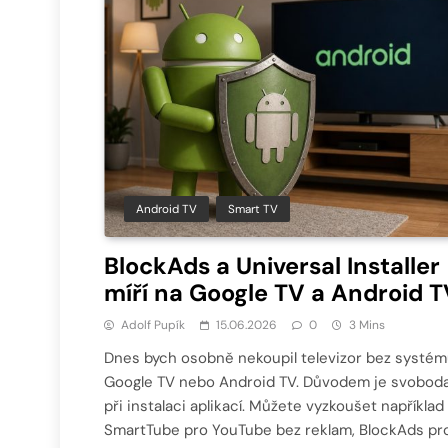
Android TV
Smart TV
BlockAds a Universal Installer
míří na Google TV a Android 
Adolf Pupík
15.06.2026
0
3 Mins
Dnes bych osobně nekoupil televizor bez systé
Google TV nebo Android TV. Důvodem je svobod
při instalaci aplikací. Můžete vyzkoušet například
SmartTube pro YouTube bez reklam, BlockAds pr