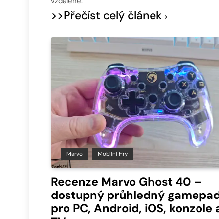
vzdáleně.
>>Přečíst celý článek
Marvo
Mobilní Hry
Recenze Marvo Ghost 40 –
dostupný průhledný gamepa
pro PC, Android, iOS, konzole 