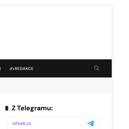
I
✍️REDAKCE
Z Telegramu: