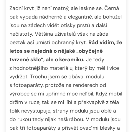
Zadní kryt již není matný, ale leskne se. Černá
pak vypadá nádherně a elegantně, ale bohužel
jsou na zádech vidět otisky prstů a další
nečistoty. Většina uživatelů však na záda
beztak asi umístí ochranný kryt.
Rád vidím, že
letos se nejedná o nějaké „obyčejné
tvrzené sklo“, ale o keramiku.
Je tedy
z hodnotnějšího materiálu, který by měl i více
vydržet. Trochu jsem se obával modulu
s fotoaparáty, protože na renderech od
výrobce se mi upřímně moc nelíbil. Když mobil
držím v ruce, tak se mi líbí a překvapivě z těla
tolik nevystupuje, strany modulu jsou oblé a
do rukou tedy nijak neškrábou. V modulu jsou
pak tři fotoaparáty s přisvětlovacími blesky a