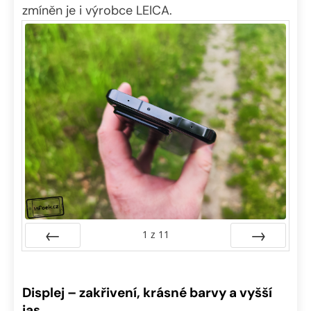
zmíněn je i výrobce LEICA.
1
z
11
Předchozí
Další
Displej – zakřivení, krásné barvy a vyšší
jas