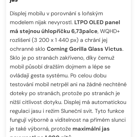
Displej mobilu v porovnání s loňským
modelem nijak nevyrostl.
LTPO OLED panel
má stejnou úhlopříčku 6,73palce
, WQHD+
rozlišení (3 200 x 1 440 px) a chrání jej
ochranné sklo
Corning Gorilla Glass Victus
.
Sklo je po stranách zakřiveno, díky čemuž
mobil působí dražším dojmem a lépe se
ovládají gesta systému. Po celou dobu
testování mobil netrpěl ani na žádné nechtěné
doteky po stranách, protože po stranách je
nižší citlivost dotyku. Displej má automatickou
regulaci jasu i režim Sluneční svit. Tyto funkce
fungují výborně a viditelnost na přímém slunci
je také výborná, protože
maximální jas