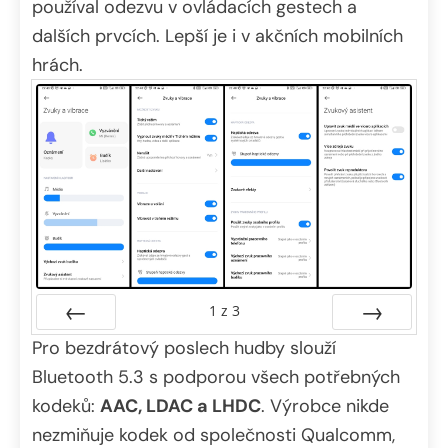
používal odezvu v ovládacích gestech a
dalších prvcích. Lepší je i v akčních mobilních
hrách.
1
z
3
Pro bezdrátový poslech hudby slouží
Předchozí
Další
Bluetooth 5.3 s podporou všech potřebných
kodeků:
AAC, LDAC a LHDC
. Výrobce nikde
nezmiňuje kodek od společnosti Qualcomm,