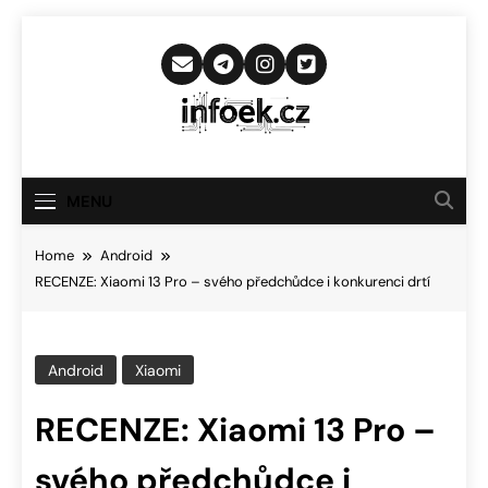
Skip
to
content
Infoek.cz
Web Věnující Se Technologickým
Novinkám
MENU
Home
Android
RECENZE: Xiaomi 13 Pro – svého předchůdce i konkurenci drtí
Android
Xiaomi
RECENZE: Xiaomi 13 Pro –
svého předchůdce i