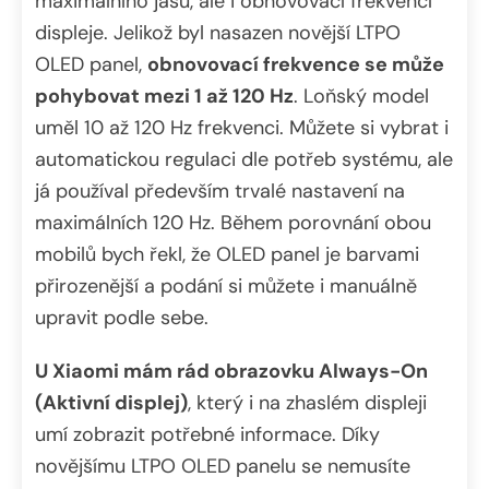
maximálního jasu, ale i obnovovací frekvencí
displeje. Jelikož byl nasazen novější LTPO
OLED panel,
obnovovací frekvence se může
pohybovat mezi 1 až 120 Hz
. Loňský model
uměl 10 až 120 Hz frekvenci. Můžete si vybrat i
automatickou regulaci dle potřeb systému, ale
já používal především trvalé nastavení na
maximálních 120 Hz. Během porovnání obou
mobilů bych řekl, že OLED panel je barvami
přirozenější a podání si můžete i manuálně
upravit podle sebe.
U Xiaomi mám rád obrazovku Always-On
(Aktivní displej)
, který i na zhaslém displeji
umí zobrazit potřebné informace. Díky
novějšímu LTPO OLED panelu se nemusíte