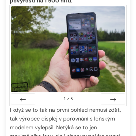
povyrostl na 1 900 nitů
.
1
z
5
I když se to tak na první pohled nemusí zdát,
Předchozí
Další
tak výrobce displej v porovnání s loňským
modelem vylepšil. Netýká se to jen