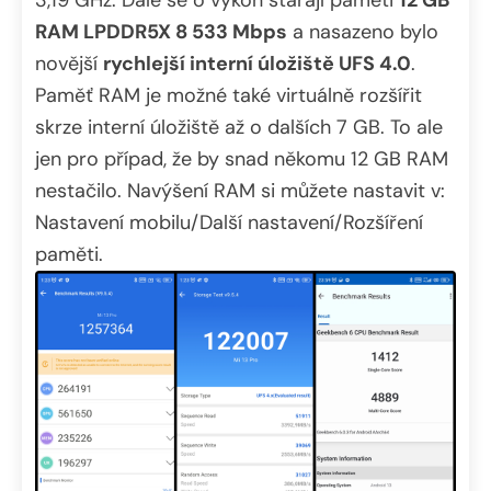
3,19 GHz. Dále se o výkon starají paměti
12 GB
RAM LPDDR5X 8 533 Mbps
a nasazeno bylo
novější
rychlejší interní úložiště UFS 4.0
.
Paměť RAM je možné také virtuálně rozšířit
skrze interní úložiště až o dalších 7 GB. To ale
jen pro případ, že by snad někomu 12 GB RAM
nestačilo. Navýšení RAM si můžete nastavit v:
Nastavení mobilu/Další nastavení/Rozšíření
paměti.