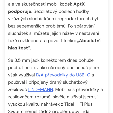
ale ve skutečnosti mobil kodek
AptX
podporuje
. Bezdrátový poslech hudby
v různých sluchátkách i reproduktorech byl
bez sebemenších problémů. Po spárování
sluchátek si můžete jejich název v nastavení
také rozklepnout a povolit funkci
„Absolutní
hlasitost“
.
Se 3,5 mm jack konektorem dnes bohužel
počítat nelze. Jako náročný posluchač jsem
však využíval
D/A převodníky do USB-C
a
používal i připojený drahý sluchátkový
zesilovač
LINDEMANN
. Mobil si s převodníky a
zesilovačem rozuměl skvěle a užíval jsem si
vysokou kvalitu nahrávek z Tidal HiFi Plus.
Systém neměl žádný problém, aby Tidal