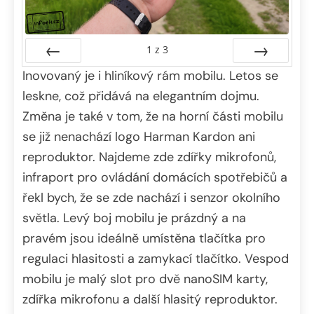
1
z
3
Inovovaný je i hliníkový rám mobilu. Letos se
Předchozí
Další
leskne, což přidává na elegantním dojmu.
Změna je také v tom, že na horní části mobilu
se již nenachází logo Harman Kardon ani
reproduktor. Najdeme zde zdířky mikrofonů,
infraport pro ovládání domácích spotřebičů a
řekl bych, že se zde nachází i senzor okolního
světla. Levý boj mobilu je prázdný a na
pravém jsou ideálně umístěna tlačítka pro
regulaci hlasitosti a zamykací tlačítko. Vespod
mobilu je malý slot pro dvě nanoSIM karty,
zdířka mikrofonu a další hlasitý reproduktor.