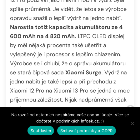
12 Pro používal jako hlavní mobil a výdrž byla
spíše průměrná. Je vidět, že letos se výrobce
opravdu snažil o lepší výdrž na jedno nabití.
Narostla totiž kapacita akumulátoru ze 4
600 mAh na 4 820 mAh.
LTPO OLED displej
by měl nějaká procenta také ušetřit a
vylepšený je i procesor s lepším chlazením.
Výrobce se i chlubí, že o správu akumulátoru
se stará čipová sada
Xiaomi Surge
. Výdrž na
jedno nabití je také lepší a při přechodu z
Xiaomi 12 Pro na Xiaomi 13 Pro se jedná o moc
příjemnou záležitost. Nijak nadprůměrná však
není.
Na rozdíl od ostatních nesbíráme vaše osobní údaje. Více se
dočtete v podmínkách infoek.cz. :)
Souhlasím
Smluvní podmínky a GDPR