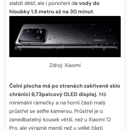
slabší déšť, ale i ponoření d
o vody do
hloubky 1,5 metru až na 30 minut
.
Zdroj: Xiaomi
Čelní plocha má po stranách zakřivené sklo
chránící 6,73palcový OLED displej.
Má
minimální rámečky a na horní části malý
průstřel se selfie kamerou. Průstřel je o
zanedbatelný kousek větší, než u Xiaomi 12
Pro, ale výrazně menší než u velké části