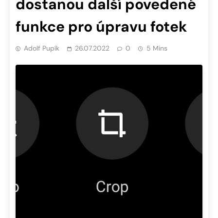
dostanou další povedené
funkce pro úpravu fotek
Adolf Pupík
26.07.2022
0
5 Mins