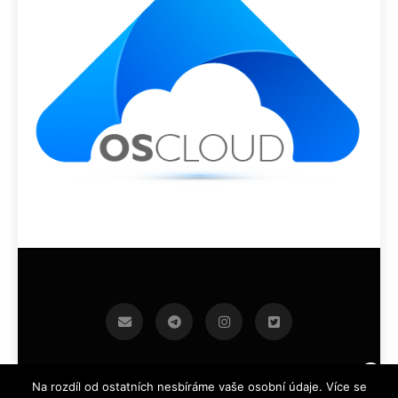
infoek.cz 2026.Developed By
.
BlazeThemes
Na rozdíl od ostatních nesbíráme vaše osobní údaje. Více se