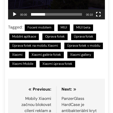
00:00
00:10
Tagged:
Focení mobilem
MIUI
MIUI beta
Mobilní aplikace
Oprava fotek
Úprava fotek
Úprava fotek na mobilu Xiaomi
Úprava fotek v mobilu
Xiaomi
Xiaomi galérie fotek
Xiaomi gallery
Xiaomi Mobile
Xiaomi úprava fotek
Navigace
Previous:
Next:
pro
Mobily Xiaomi
PanzerGlass
začnou blokovat
HardCase je
příspěvek
cílení reklam a
antibakteriální kryt