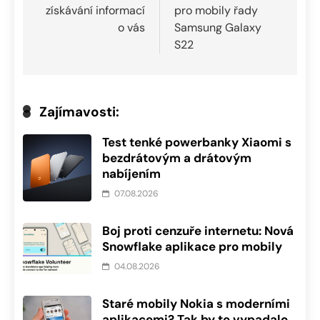
získávání informací
pro mobily řady
o vás
Samsung Galaxy
S22
Zajímavosti:
Test tenké powerbanky Xiaomi s
bezdrátovým a drátovým
nabíjením
07.08.2026
Boj proti cenzuře internetu: Nová
Snowflake aplikace pro mobily
04.08.2026
Staré mobily Nokia s moderními
aplikacemi? Tak by to vypadalo.