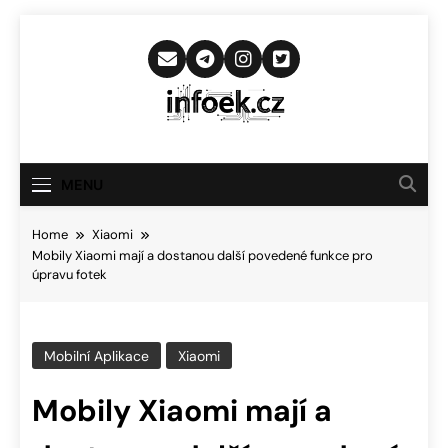
Skip
to
content
Infoek.cz
Web Věnující Se Technologickým
Novinkám
MENU
Home
Xiaomi
Mobily Xiaomi mají a dostanou další povedené funkce pro
úpravu fotek
Mobilní Aplikace
Xiaomi
Mobily Xiaomi mají a