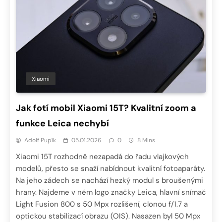
Xiaomi
Jak fotí mobil Xiaomi 15T? Kvalitní zoom a
funkce Leica nechybí
Adolf Pupík
05.01.2026
0
8 Mins
Xiaomi 15T rozhodně nezapadá do řadu vlajkových
modelů, přesto se snaží nabídnout kvalitní fotoaparáty.
Na jeho zádech se nachází hezký modul s broušenými
hrany. Najdeme v něm logo značky Leica, hlavní snímač
Light Fusion 800 s 50 Mpx rozlišení, clonou f/1.7 a
optickou stabilizací obrazu (OIS). Nasazen byl 50 Mpx