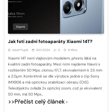
Xiaomi
Jak fotí zadní fotoaparáty Xiaomi 14T?
Adolf Pupík
03.11.2024
0
9 Mins
Xiaomi 14T není vlajkovým modelem, přesto láká na
kvalitní zadní fotoaparáty. Mezi nimi najdeme hlavní s
rozlišením 50 Mpx, clonou f/1,7, ekvivalentem k 23 mm
a 2.0µm. Konkrétně se dle výrobce jedná o čip Sony
IMX906 a má optickou stabilizaci obrazu (OIS).
Teleobjektiv zvládá 2x optický zoom, což je ekvivalent
50 mm, má 50 Mpx…
>>Přečíst celý článek