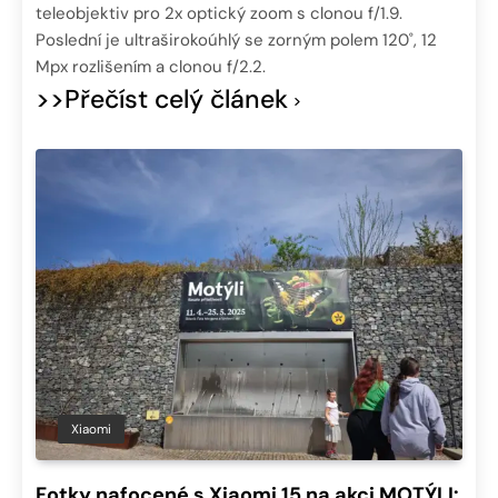
teleobjektiv pro 2x optický zoom s clonou f/1.9.
Poslední je ultraširokoúhlý se zorným polem 120˚, 12
Mpx rozlišením a clonou f/2.2.
>>Přečíst celý článek
Xiaomi
Fotky nafocené s Xiaomi 15 na akci MOTÝLI: