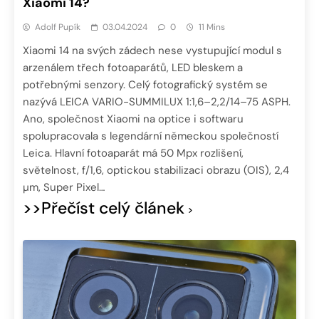
Xiaomi 14?
Adolf Pupík
03.04.2024
0
11 Mins
Xiaomi 14 na svých zádech nese vystupující modul s
arzenálem třech fotoaparátů, LED bleskem a
potřebnými senzory. Celý fotografický systém se
nazývá LEICA VARIO-SUMMILUX 1:1,6–2,2/14–75 ASPH.
Ano, společnost Xiaomi na optice i softwaru
spolupracovala s legendární německou společností
Leica. Hlavní fotoaparát má 50 Mpx rozlišení,
světelnost, f/1,6, optickou stabilizaci obrazu (OIS), 2,4
µm, Super Pixel…
>>Přečíst celý článek