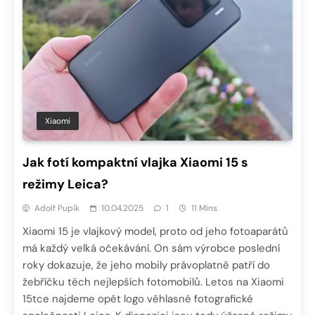
Xiaomi
Jak fotí kompaktní vlajka Xiaomi 15 s
režimy Leica?
Adolf Pupík
10.04.2025
1
11 Mins
Xiaomi 15 je vlajkový model, proto od jeho fotoaparátů
má každý velká očekávání. On sám výrobce poslední
roky dokazuje, že jeho mobily právoplatně patří do
žebříčku těch nejlepších fotomobilů. Letos na Xiaomi
15tce najdeme opět logo věhlasné fotografické