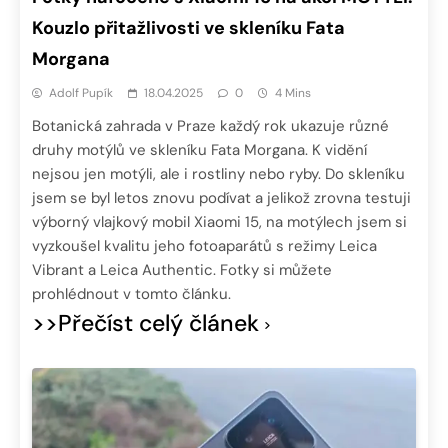
Kouzlo přitažlivosti ve skleníku Fata
Morgana
Adolf Pupík
18.04.2025
0
4 Mins
Botanická zahrada v Praze každý rok ukazuje různé
druhy motýlů ve skleníku Fata Morgana. K vidění
nejsou jen motýli, ale i rostliny nebo ryby. Do skleníku
jsem se byl letos znovu podívat a jelikož zrovna testuji
výborný vlajkový mobil Xiaomi 15, na motýlech jsem si
vyzkoušel kvalitu jeho fotoaparátů s režimy Leica
Vibrant a Leica Authentic. Fotky si můžete
prohlédnout v tomto článku.
>>Přečíst celý článek