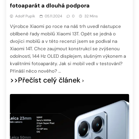
fotoaparát a dlouhá podpora
Adolf Pupík
05.11.2024
0
32 Mins
Výrobce Xiaomi po roce na náš trh uvedl nástupce
oblíbené řady mobilů Xiaomi 13T. Opět se jedná o
dvojici mobilů a v této recenzi jsem se podíval na
Xiaomi 14T. Chce zaujmout konstrukcí se zvýšenou
odolností, 144 Hz OLED displejem, slušným výkonem a
kvalitními fotoaparáty. Jak si mobil vedl v testování?
Přináší něco nového? …
>>Přečíst celý článek