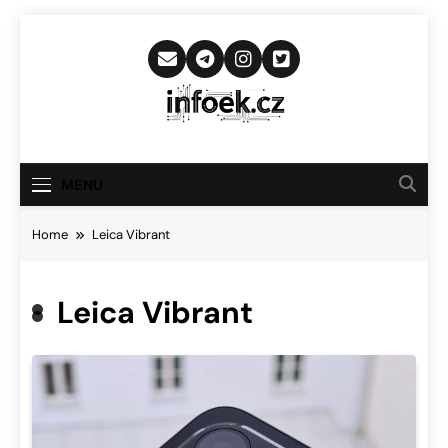
Skip
to
content
Infoek.cz
Web Věnující Se Technologickým
Novinkám
MENU
Home
Leica Vibrant
Leica Vibrant