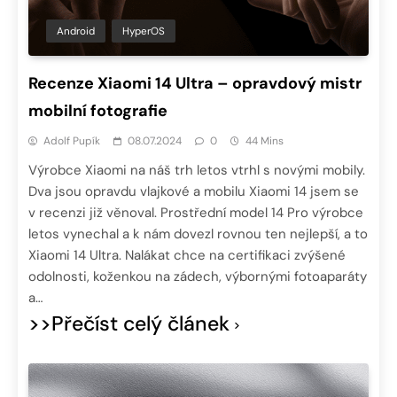
Android
HyperOS
Recenze Xiaomi 14 Ultra – opravdový mistr
mobilní fotografie
Adolf Pupík
08.07.2024
0
44 Mins
Výrobce Xiaomi na náš trh letos vtrhl s novými mobily.
Dva jsou opravdu vlajkové a mobilu Xiaomi 14 jsem se
v recenzi již věnoval. Prostřední model 14 Pro výrobce
letos vynechal a k nám dovezl rovnou ten nejlepší, a to
Xiaomi 14 Ultra. Nalákat chce na certifikaci zvýšené
odolnosti, koženkou na zádech, výbornými fotoaparáty
a…
>>Přečíst celý článek