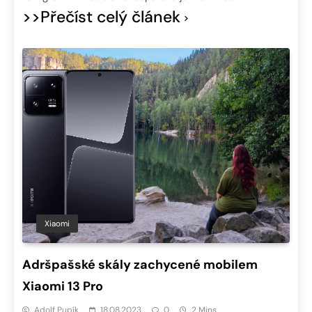
>>Přečíst celý článek
Xiaomi
Adršpašské skály zachycené mobilem
Xiaomi 13 Pro
Adolf Pupík
18.08.2023
0
2 Mins