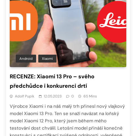
Android
Xiaomi
RECENZE: Xiaomi 13 Pro – svého
předchůdce i konkurenci drtí
Adolf Pupík
12.05.2023
0
65 Mins
Výrobce Xiaomi i na náš malý trh přinesl nový vlajkový
model Xiaomi 13 Pro. Ten se snaží navázat na loňský
model Xiaomi 12 Pro, který jsem během mého
testování dost chválil. Letošní model přináší konečně
konstrukci s certifikací zvýšené odolnosti, vylepšené