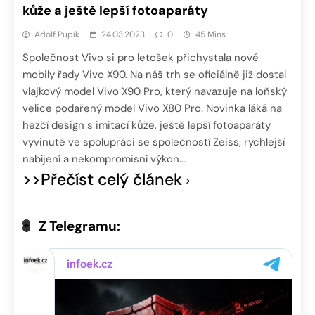
kůže a ještě lepší fotoaparáty
Adolf Pupík
24.03.2023
0
45 Mins
Společnost Vivo si pro letošek přichystala nové
mobily řady Vivo X90. Na náš trh se oficiálně již dostal
vlajkový model Vivo X90 Pro, který navazuje na loňský
velice podařený model Vivo X80 Pro. Novinka láká na
hezčí design s imitací kůže, ještě lepší fotoaparáty
vyvinuté ve spolupráci se společností Zeiss, rychlejší
nabíjení a nekompromisní výkon….
>>Přečíst celý článek
Z Telegramu: