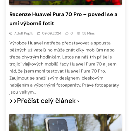
Recenze Huawei Pura 70 Pro – povedl se a
umí výborně fotit
Adolf Pupík
09.09.2024
0
58 Mins
Výrobce Huawei netřeba představovat a spousta
běžných uživatelů ho může znát díky mobilům nebo
třeba chytrým hodinkám. Letos na náš trh přišel s
trojicí vlajkových mobilů řady Huawei Pura 70 a jsem
rád, že jsem mohl testovat Huawei Pura 70 Pro.
Zaujmout se snaží svým designem, bleskovým
nabíjením a výbornými fotoaparáty. Právě fotoaparáty
jsou velkým…
>>Přečíst celý článek