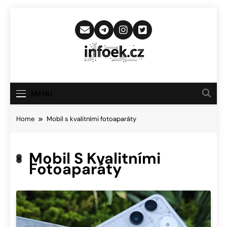
Skip
to
content
Infoek.cz
Web Věnující Se Technologickým
Novinkám
MENU
Home
Mobil s kvalitními fotoaparáty
Mobil S Kvalitními
Fotoaparáty