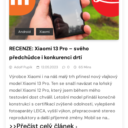
Android
Xiaomi
RECENZE: Xiaomi 13 Pro – svého
předchůdce i konkurenci drtí
Adolf Pupík
12.05.2023
0
65 Mins
Výrobce Xiaomi i na náš malý trh přinesl nový vlajkový
model Xiaomi 13 Pro. Ten se snaží navázat na loňský
model Xiaomi 12 Pro, který jsem během mého
testování dost chválil. Letošní model přináší konečně
konstrukci s certifikací zvýšené odolnosti, vylepšené
fotoaparáty LEICA, vyšší výkon, přepracované stereo
reproduktory a další příjemné změny. Mobil se na…
>>Přečíst celý článek