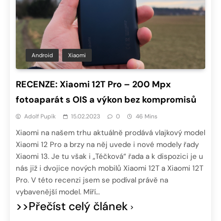
Android
Xiaomi
RECENZE: Xiaomi 12T Pro – 200 Mpx
fotoaparát s OIS a výkon bez kompromisů
Adolf Pupík
15.02.2023
0
46 Mins
Xiaomi na našem trhu aktuálně prodává vlajkový model
Xiaomi 12 Pro a brzy na něj uvede i nové modely řady
Xiaomi 13. Je tu však i „Téčková“ řada a k dispozici je u
nás již i dvojice nových mobilů Xiaomi 12T a Xiaomi 12T
Pro. V této recenzi jsem se podíval právě na
vybavenější model. Míří…
>>Přečíst celý článek