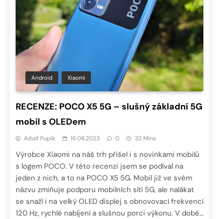
Android
Xiaomi
RECENZE: POCO X5 5G – slušný základní 5G
mobil s OLEDem
Adolf Pupík
16.08.2023
0
32 Mins
Výrobce Xiaomi na náš trh přišel i s novinkami mobilů
s logem POCO. V této recenzi jsem se podíval na
jeden z nich, a to na POCO X5 5G. Mobil již ve svém
názvu zmiňuje podporu mobilních sítí 5G, ale nalákat
se snaží i na velký OLED displej s obnovovací frekvencí
120 Hz, rychlé nabíjení a slušnou porci výkonu. V době…