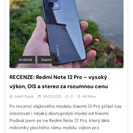
Android
Xiaomi
RECENZE: Redmi Note 12 Pro – vysoký
výkon, OIS a stereo za rozumnou cenu
Adolf Pupík
28.05.2023
0
40 Mins
Po recenzi vlajkového modelu Xiaomi 13 Pro přišel čas
otestovat i nějaký dostupnější model od Xiaomi.
Podíval jsem se na Redmi Note 12 Pro, který láká
milovníky plochého rámu mobilu, výkon pro