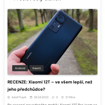
Android
Xiaomi
RECENZE: Xiaomi 12T – ve všem lepší, než
jeho předchůdce?
Adolf Pupík
26.04.2023
0
37 Mins
Po recenzi povedeného mobilu Xiaomi 12T Pro jsem se