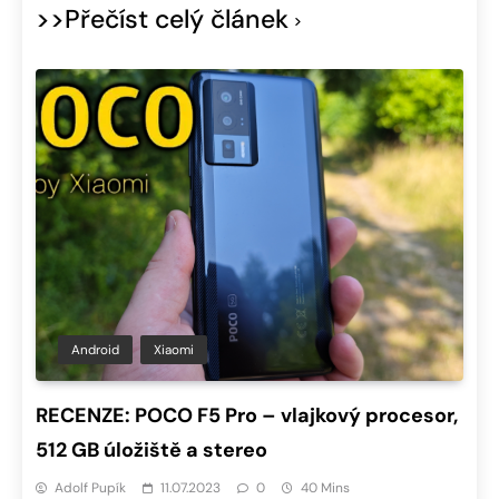
>>Přečíst celý článek
Android
Xiaomi
RECENZE: POCO F5 Pro – vlajkový procesor,
512 GB úložiště a stereo
Adolf Pupík
11.07.2023
0
40 Mins