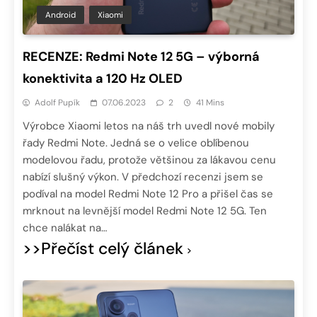
Android
Xiaomi
RECENZE: Redmi Note 12 5G – výborná
konektivita a 120 Hz OLED
Adolf Pupík
07.06.2023
2
41 Mins
Výrobce Xiaomi letos na náš trh uvedl nové mobily
řady Redmi Note. Jedná se o velice oblíbenou
modelovou řadu, protože většinou za lákavou cenu
nabízí slušný výkon. V předchozí recenzi jsem se
podíval na model Redmi Note 12 Pro a přišel čas se
mrknout na levnější model Redmi Note 12 5G. Ten
chce nalákat na…
>>Přečíst celý článek