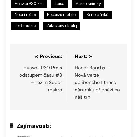
Huawei P30 Pro
Leica
Makro snímky
Noční režim
Recenze mobilu
Série článků
Test mobilu
Zakřivený displej
Navigace
Previous:
Next:
pro
Huawei P30 Pro s
Honor Band 5 –
odstupem času #3
Nová verze
příspěvek
– režim Super
oblíbeného fitness
makro
náramku přichází na
náš trh
Zajímavosti: