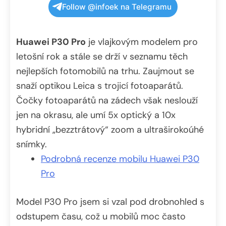
Follow @infoek na Telegramu
Huawei P30 Pro
je vlajkovým modelem pro
letošní rok a stále se drží v seznamu těch
nejlepších fotomobilů na trhu. Zaujmout se
snaží optikou Leica s trojicí fotoaparátů.
Čočky fotoaparátů na zádech však neslouží
jen na okrasu, ale umí 5x optický a 10x
hybridní „bezztrátový“ zoom a ultraširokoúhé
snímky.
Podrobná recenze mobilu Huawei P30
Pro
Model P30 Pro jsem si vzal pod drobnohled s
odstupem času, což u mobilů moc často