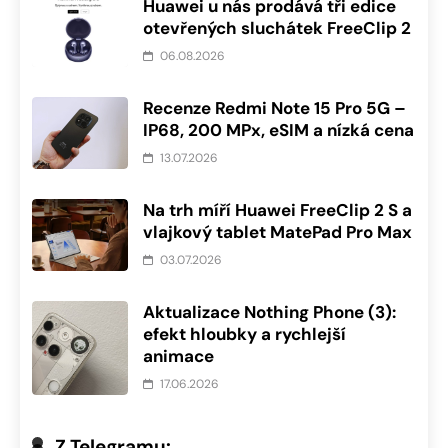
Huawei u nás prodává tři edice
otevřených sluchátek FreeClip 2
06.08.2026
Recenze Redmi Note 15 Pro 5G –
IP68, 200 MPx, eSIM a nízká cena
13.07.2026
Na trh míří Huawei FreeClip 2 S a
vlajkový tablet MatePad Pro Max
03.07.2026
Aktualizace Nothing Phone (3):
efekt hloubky a rychlejší
animace
17.06.2026
Z Telegramu: