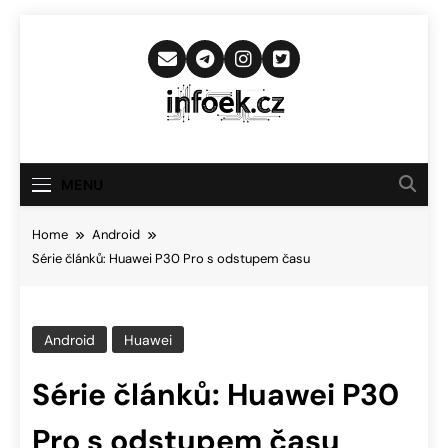
Skip
to
content
Infoek.cz
Web Věnující Se Technologickým
Novinkám
MENU
Home
Android
Série článků: Huawei P30 Pro s odstupem času
Android
Huawei
Série článků: Huawei P30
Pro s odstupem času