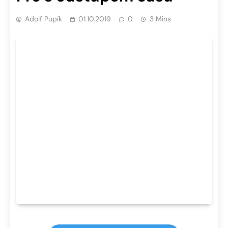
Adolf Pupík
01.10.2019
0
3 Mins