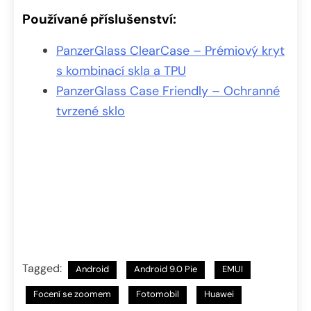
Používané příslušenství:
PanzerGlass ClearCase – Prémiový kryt
s kombinací skla a TPU
PanzerGlass Case Friendly – Ochranné
tvrzené sklo
Tagged:
Android
Android 9.0 Pie
EMUI
Focení se zoomem
Fotomobil
Huawei