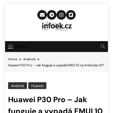
Skip
to
content
Infoek.cz
Web Věnující Se Technologickým
Novinkám
MENU
Home
Android
Huawei P30 Pro – Jak funguje a vypadá EMUI 10 na Androidu 10?
Android
Huawei
Huawei P30 Pro – Jak
funguje a vypadá EMUI 10