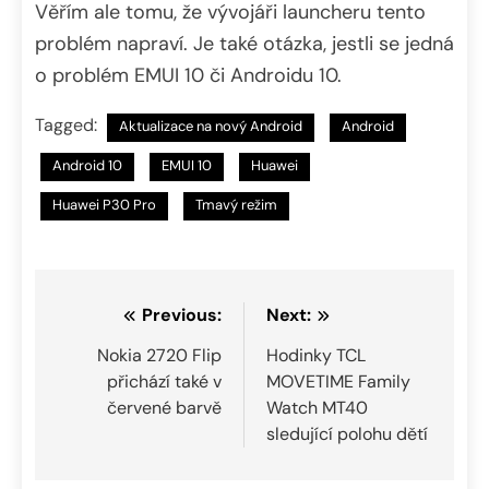
Věřím ale tomu, že vývojáři launcheru tento
problém napraví. Je také otázka, jestli se jedná
o problém EMUI 10 či Androidu 10.
Tagged:
Aktualizace na nový Android
Android
Android 10
EMUI 10
Huawei
Huawei P30 Pro
Tmavý režim
Navigace
Previous:
Next:
pro
Nokia 2720 Flip
Hodinky TCL
přichází také v
MOVETIME Family
příspěvek
červené barvě
Watch MT40
sledující polohu dětí