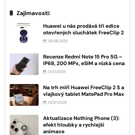
Zajímavosti:
Huawei u nás prodává tři edice
otevřených sluchátek FreeClip 2
06.08.2026
Recenze Redmi Note 15 Pro 5G –
IP68, 200 MPx, eSIM a nízká cena
13.07.2026
Na trh míří Huawei FreeClip 2 S a
vlajkový tablet MatePad Pro Max
03.07.2026
Aktualizace Nothing Phone (3):
efekt hloubky a rychlejší
animace