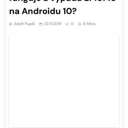
na Androidu 10?
Adolf Pupík
22.11.2019
0
6 Mins