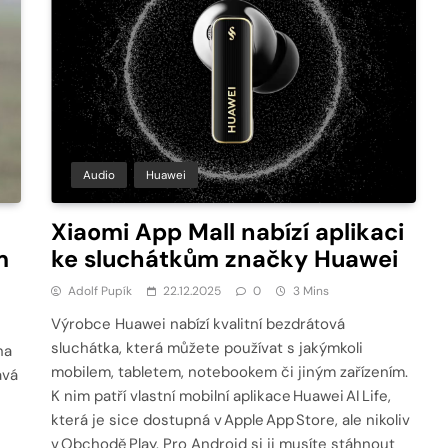
Audio
Huawei
Xiaomi App Mall nabízí aplikaci
m
ke sluchátkům značky Huawei
Adolf Pupík
22.12.2025
0
3 Mins
Výrobce Huawei nabízí kvalitní bezdrátová
sluchátka, která můžete používat s jakýmkoli
na
mobilem, tabletem, notebookem či jiným zařízením.
avá
K nim patří vlastní mobilní aplikace Huawei AI Life,
která je sice dostupná v Apple App Store, ale nikoliv
v Obchodě Play. Pro Android si ji musíte stáhnout