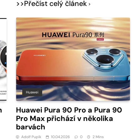
>>Přečíst celý článek
Huawei
h
Huawei Pura 90 Pro a Pura 90
Pro Max přichází v několika
barvách
Adolf Pupík
10.04.2026
0
2 Mins