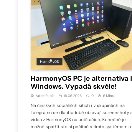
HarmonyOS
HarmonyOS PC je alternativa 
Windows. Vypadá skvěle!
Adolf Pupík
16.06.2026
0
5 Mins
Na čínských sociálních sítích i v skupinách na
Telegramu se dlouhodobě objevují screenshoty 
videa z HarmonyOS na počítačích. Konečně je
možné spatřit stolní počítač s tímto systémem a