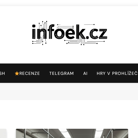
Infoek.cz
Web Věnující Se Technologickým Novinkám
SH
RECENZE
TELEGRAM
AI
HRY V PROHLÍŽEČ