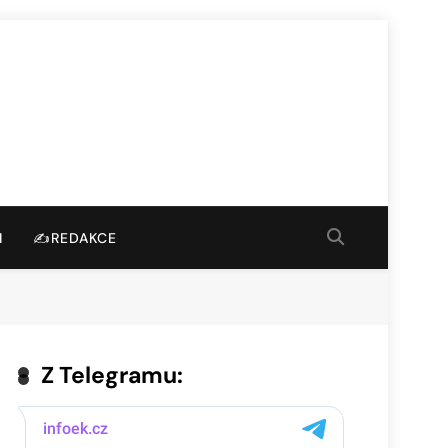
I
✍️REDAKCE
Z Telegramu: