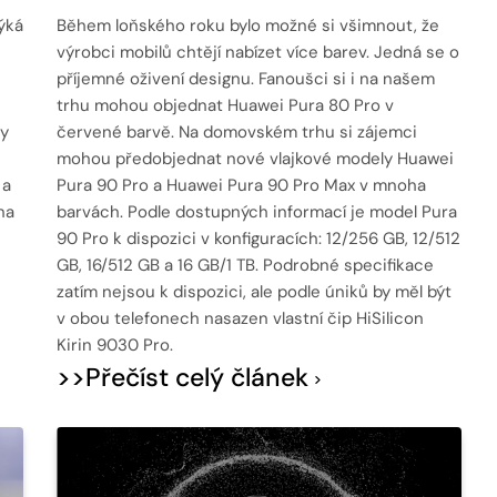
ýká
Během loňského roku bylo možné si všimnout, že
výrobci mobilů chtějí nabízet více barev. Jedná se o
příjemné oživení designu. Fanoušci si i na našem
trhu mohou objednat Huawei Pura 80 Pro v
ky
červené barvě. Na domovském trhu si zájemci
mohou předobjednat nové vlajkové modely Huawei
 a
Pura 90 Pro a Huawei Pura 90 Pro Max v mnoha
na
barvách. Podle dostupných informací je model Pura
90 Pro k dispozici v konfiguracích: 12/256 GB, 12/512
GB, 16/512 GB a 16 GB/1 TB. Podrobné specifikace
zatím nejsou k dispozici, ale podle úniků by měl být
v obou telefonech nasazen vlastní čip HiSilicon
Kirin 9030 Pro.
>>Přečíst celý článek