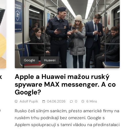
Google
Huawei
k
Apple a Huawei mažou ruský
spyware MAX messenger. A co
Google?
Adolf Pupík
04.06.2026
0
6 Mins
a
Rusko čelí silným sankcím, přesto americké firmy na
ruském trhu podnikají bez omezení. Google s
Applem spolupracují s tamní vládou na předinstalaci