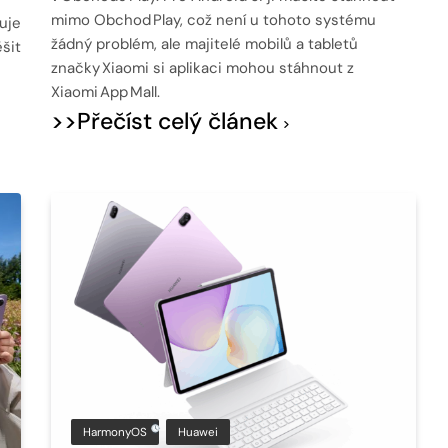
mimo Obchod Play, což není u tohoto systému
uje
žádný problém, ale majitelé mobilů a tabletů
ěšit
značky Xiaomi si aplikaci mohou stáhnout z
Xiaomi App Mall.
>>Přečíst celý článek
HarmonyOS
Huawei