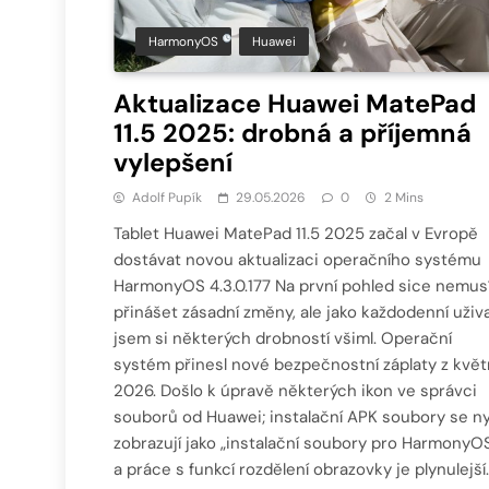
HarmonyOS
Huawei
Aktualizace Huawei MatePad
11.5 2025: drobná a příjemná
vylepšení
Adolf Pupík
29.05.2026
0
2 Mins
Tablet Huawei MatePad 11.5 2025 začal v Evropě
dostávat novou aktualizaci operačního systému
HarmonyOS 4.3.0.177 Na první pohled sice nemus
přinášet zásadní změny, ale jako každodenní uživa
jsem si některých drobností všiml. Operační
systém přinesl nové bezpečnostní záplaty z kvě
2026. Došlo k úpravě některých ikon ve správci
souborů od Huawei; instalační APK soubory se ny
zobrazují jako „instalační soubory pro HarmonyO
a práce s funkcí rozdělení obrazovky je plynulejší.