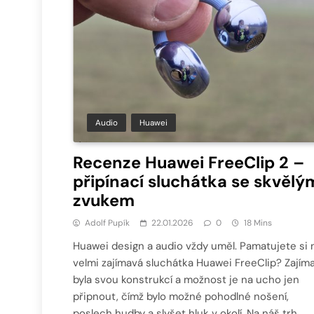
Audio
Huawei
Recenze Huawei FreeClip 2 –
připínací sluchátka se skvělý
zvukem
Adolf Pupík
22.01.2026
0
18 Mins
Huawei design a audio vždy uměl. Pamatujete si 
velmi zajímavá sluchátka Huawei FreeClip? Zajím
byla svou konstrukcí a možnost je na ucho jen
připnout, čímž bylo možné pohodlné nošení,
poslech hudby a slyšet hluk v okolí. Na náš trh