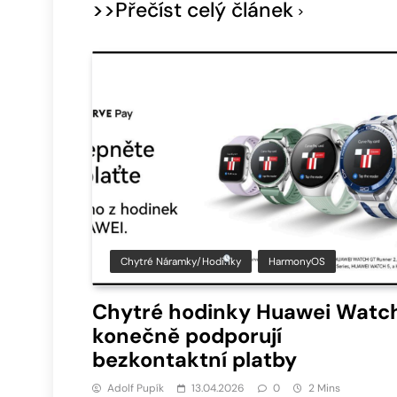
>>Přečíst celý článek
Chytré Náramky/hodinky
HarmonyOS
Chytré hodinky Huawei Watc
konečně podporují
bezkontaktní platby
Adolf Pupík
13.04.2026
0
2 Mins