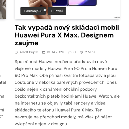
HarmonyOS
Huawei
Tak vypadá nový skládací mobil
Huawei Pura X Max. Designem
zaujme
Adolf Pupík
13.04.2026
0
2 Mins
Společnost Huawei nedávno představila nové
vlajkové modely Huawei Pura 90 Pro a Huawei Pura
í
90 Pro Max. Oba přináší kvalitní fotoaparáty a jsou
tel
dostupné v několika barevných provedeních. Dnes
došlo nejen k oznámení oficiální podpory
tna
bezkontaktních plateb hodinkami Huawei Watch, ale
na internetu se objevily také rendery a videa
ní
skládacího telefonu Huawei Pura X Max. Ten
S“
navazuje na předchozí modely, má však přinášet
vylepšení nejen v designu.