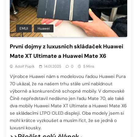
EMUI
Huawei
První dojmy z luxusních skládaček Huawei
Mate XT Ultimate a Huawei Mate X6
Adolf Pupík
14.01.2025
0
5 Mins
Výrobce Huawei nám s modelovou řadou Huawei Pura
70 ukázal, že na našem trhu stále umí nabídnout
výborné a konkurenčně schopné mobily. V domovské
Číně nepředstavil nedávno jen řadu Mate 70, ale také
dva mobily Huawei Mate XT Ultimate a Huawei Mate X6
se skládacími LTPO OLED displeji. Oba modely jsem si
mohl krátce vyzkoušet a musím říct, že se jedná o
luxusní kousky.
>>Přečíst celý článek