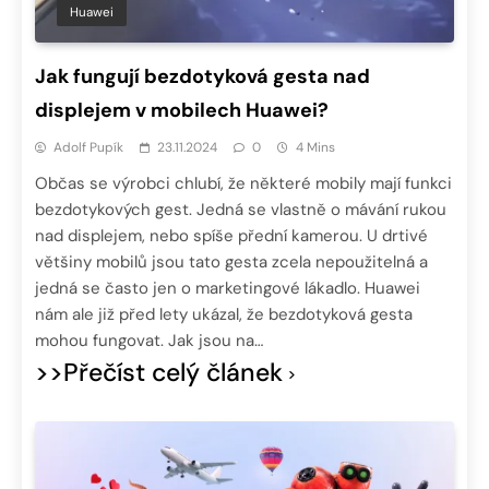
Huawei
Jak fungují bezdotyková gesta nad
displejem v mobilech Huawei?
Adolf Pupík
23.11.2024
0
4 Mins
Občas se výrobci chlubí, že některé mobily mají funkci
bezdotykových gest. Jedná se vlastně o mávání rukou
nad displejem, nebo spíše přední kamerou. U drtivé
většiny mobilů jsou tato gesta zcela nepoužitelná a
jedná se často jen o marketingové lákadlo. Huawei
nám ale již před lety ukázal, že bezdotyková gesta
mohou fungovat. Jak jsou na…
>>Přečíst celý článek