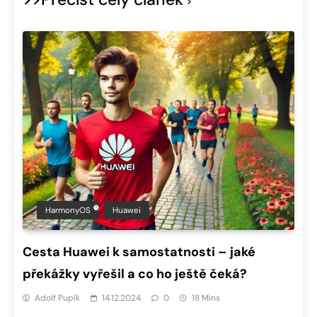
HarmonyOS
Huawei
Cesta Huawei k samostatnosti – jaké
překážky vyřešil a co ho ještě čeká?
Adolf Pupík
14.12.2024
0
18 Mins