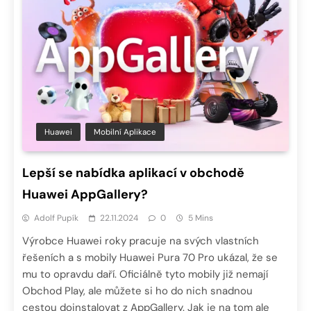
Huawei
Mobilní Aplikace
Lepší se nabídka aplikací v obchodě
Huawei AppGallery?
Adolf Pupík
22.11.2024
0
5 Mins
Výrobce Huawei roky pracuje na svých vlastních
řešeních a s mobily Huawei Pura 70 Pro ukázal, že se
mu to opravdu daří. Oficiálně tyto mobily již nemají
Obchod Play, ale můžete si ho do nich snadnou
cestou doinstalovat z AppGallery. Jak je na tom ale