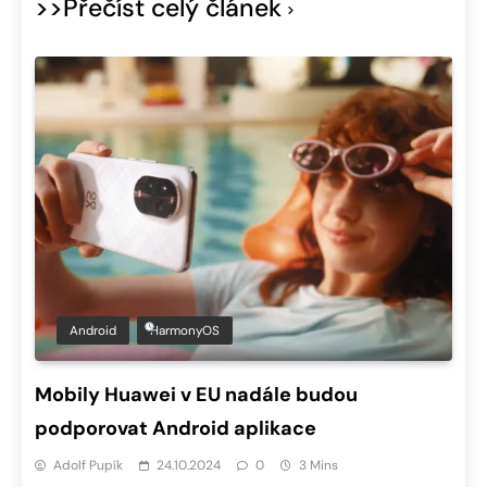
>>Přečíst celý článek
Android
HarmonyOS
Mobily Huawei v EU nadále budou
podporovat Android aplikace
Adolf Pupík
24.10.2024
0
3 Mins