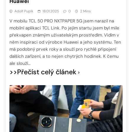
Huawei
Adolf Pupík
18.01.2025
0
2 Mins
V mobilu TCL 50 PRO NXTPAPER 5G jsem narazil na
mobilní aplikaci TCL Link. Po jejím startu jsem byl mile
překvapen známým uživatelským prostředím. Vidím v
něm inspiraci od výrobce Huawei a jeho systému. Ten
má podobný prvek roky a slouží pro rychlé připojení
dalších zařízení, a to nejen chytrých hodinek. K čemu
ale slouží…
>>Přečíst celý článek