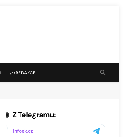
I
✍️REDAKCE
Z Telegramu: