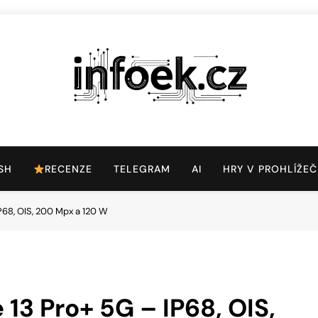
Infoek.cz
Web Věnující Se Technologickým Novinkám
SH
RECENZE
TELEGRAM
AI
HRY V PROHLÍŽEČ
P68, OIS, 200 Mpx a 120 W
13 Pro+ 5G – IP68, OIS,