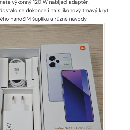
nete výkonný 120 W nabíjecí adaptér,
ostalo se dokonce i na silikonový tmavý kryt.
lého nanoSIM šuplíku a různé návody.