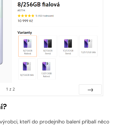
1
z
2
Další
í?
 výrobci, kteří do prodejního balení přibalí něco