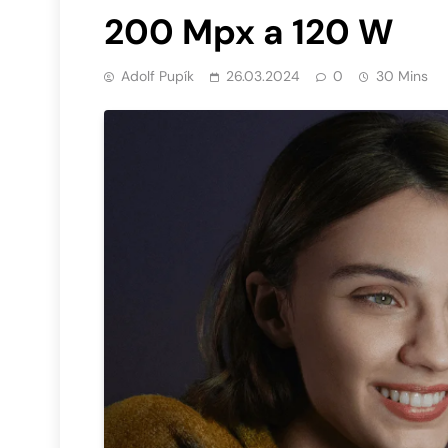
200 Mpx a 120 W
Adolf Pupík
26.03.2024
0
30 Mins