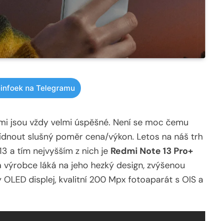
infoek na Telegramu
mi jsou vždy velmi úspěšné. Není se moc čemu
bídnout slušný poměr cena/výkon. Letos na náš trh
3 a tím nejvyšším z nich je
Redmi Note 13 Pro+
 a výrobce láká na jeho hezký design, zvýšenou
ný OLED displej, kvalitní 200 Mpx fotoaparát s OIS a