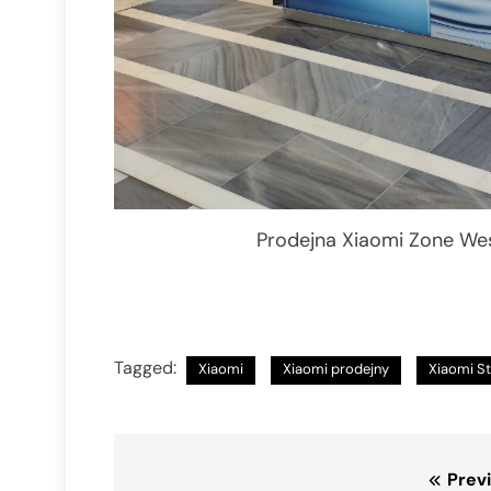
Prodejna Xiaomi Zone Wes
Tagged:
Xiaomi
Xiaomi prodejny
Xiaomi S
Navigace
Prev