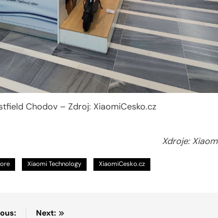
tfield Chodov – Zdroj: XiaomiCesko.cz
Xdroje: Xiaom
tore
Xiaomi Technology
XiaomiCesko.cz
ious:
Next: