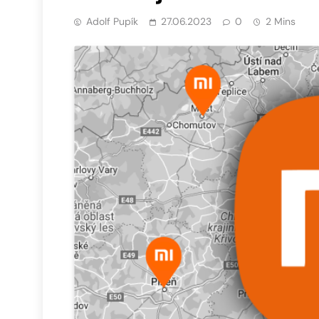
Adolf Pupík
27.06.2023
0
2 Mins