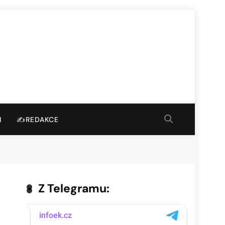
I
✍️REDAKCE
Z Telegramu: