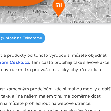
w @infoek na Telegramu
 let a produkty od tohoto výrobce si můžete objednat
aomiCesko.cz
. Tam často probíhají také slevové akce
, chytrá krmítka pro vaše mazlíčky, chytrá světla a
dnost kamenným prodejnám, kde si mohou mobily a dalš
í také, a i na našem malém trhu má poměrně dost
en si můžete prohlédnout na webové stránce:
 podrobné informace prodejen, vyhledávač podle