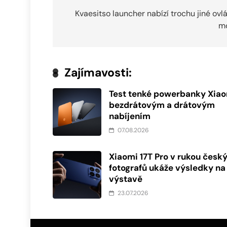
pro
Kvaesitso launcher nabízí trochu jiné ovl
mo
příspěvek
Zajímavosti:
Test tenké powerbanky Xiao
bezdrátovým a drátovým
nabíjením
07.08.2026
Xiaomi 17T Pro v rukou česk
fotografů ukáže výsledky na
výstavě
23.07.2026