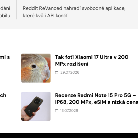
ádání
Reddit ReVanced nahradí svobodné aplikace,
bilu
které kvůli API končí
mi s
Tak fotí Xiaomi 17 Ultra v 200
MPx rozlišení
29.07.2026
ých
Recenze Redmi Note 15 Pro 5G –
IP68, 200 MPx, eSIM a nízká cen
13.07.2026