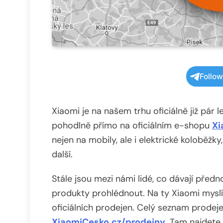
Follo
Xiaomi je na našem trhu oficiálně již pár
pohodlně přímo na oficiálním e-shopu
Xi
nejen na mobily, ale i elektrické koloběžky
další.
Stále jsou mezi námi lidé, co dávají pře
produkty prohlédnout. Na ty Xiaomi mysl
oficiálních prodejen. Celý seznam prodej
XiaomiCesko.cz/prodejny
. Tam najdete