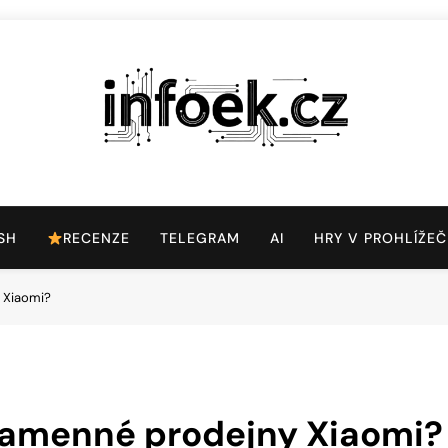
Infoek.cz
Web Věnující Se Technologickým Novinkám
SH
RECENZE
TELEGRAM
AI
HRY V PROHLÍŽEČ
y Xiaomi?
 kamenné prodejny Xiaomi?