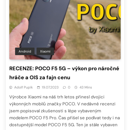
Android
Xiaomi
RECENZE: POCO F5 5G – výkon pro náročné
hráče a OIS za fajn cenu
Adolf Pupík
19.07.2023
0
43 Mins
Výrobce Xiaomi na náš trh letos přinesl dvojici
výkonných mobilů značky POCO. V nedávné recenzi
jsem popisoval zkušenosti s lépe vybaveným
modelem POCO F5 Pro. Čas přišel se podívat tedy i na
dostupnější model POCO F5 5G. Ten je stále vybaven