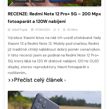
RECENZE: Redmi Note 12 Pro+ 5G – 200 Mpx
fotoaparát a 120W nabíjení
Adolf Pupík
07.08.2023
2
42 Mins
Výrobce Xiaomi letos na náš trh uvedl očekávané řady
Xiaomi 13 a Redmi Note 12. Mobily pod značkou Redmi
již tradičně chtějí nabídnout dobrý poměr cena/výkon.
V této recenzi jsem se podíval na Redmi Note 12 Pro+
5G, který láká na 120 W drátové nabíjení, 120 Hz OLED
displej, stereo reproduktory, hlavní fotoaparát s
rozlišením…
>>Přečíst celý článek