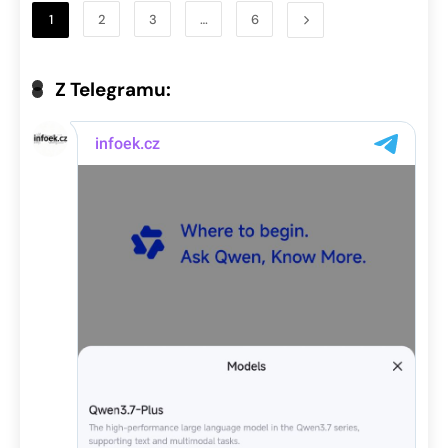
1
2
3
…
6
Z Telegramu: