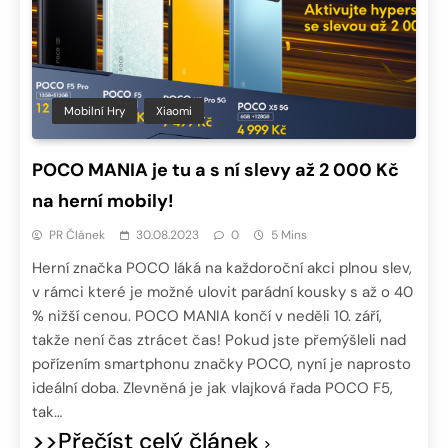
Mobilní Hry
Xiaomi
POCO MANIA je tu a s ní slevy až 2 000 Kč
na herní mobily!
PR Článek
30.08.2023
0
5 Mins
Herní značka POCO láká na každoroční akci plnou slev,
v rámci které je možné ulovit parádní kousky s až o 40
% nižší cenou. POCO MANIA končí v neděli 10. září,
takže není čas ztrácet čas! Pokud jste přemýšleli nad
pořízením smartphonu značky POCO, nyní je naprosto
ideální doba. Zlevněná je jak vlajková řada POCO F5,
tak…
>>Přečíst celý článek