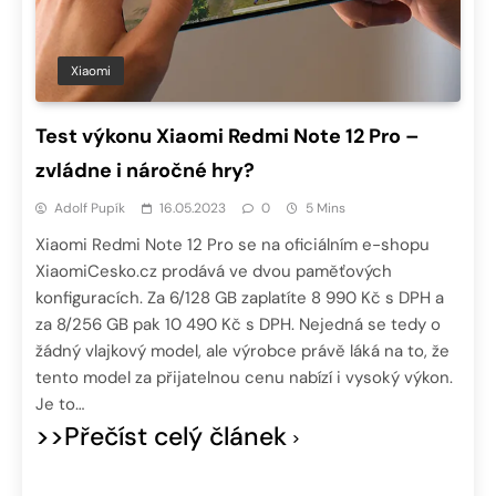
Xiaomi
Test výkonu Xiaomi Redmi Note 12 Pro –
zvládne i náročné hry?
Adolf Pupík
16.05.2023
0
5 Mins
Xiaomi Redmi Note 12 Pro se na oficiálním e-shopu
XiaomiCesko.cz prodává ve dvou paměťových
konfiguracích. Za 6/128 GB zaplatíte 8 990 Kč s DPH a
za 8/256 GB pak 10 490 Kč s DPH. Nejedná se tedy o
žádný vlajkový model, ale výrobce právě láká na to, že
tento model za přijatelnou cenu nabízí i vysoký výkon.
Je to…
>>Přečíst celý článek