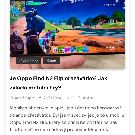
Mobilní Hry
Oppo
Je Oppo Find N2 Flip ořezávátko? Jak
zvládá mobilní hry?
Adolf Pupík
21.02.2024
0
4 Mins
Mobily s ohebnými displeji jsou často po hardwarové
stránce ořezávátka. Byl jsem zvědav, jak je to u mobilu
Oppo Find N2 Flip, který se oficiálně dostal i na náš
trh. Pohání ho osmijádrový procesor MediaTek