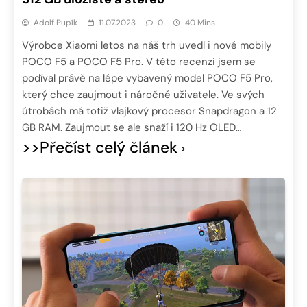
Adolf Pupík
11.07.2023
0
40 Mins
Výrobce Xiaomi letos na náš trh uvedl i nové mobily
POCO F5 a POCO F5 Pro. V této recenzi jsem se
podíval právě na lépe vybavený model POCO F5 Pro,
který chce zaujmout i náročné uživatele. Ve svých
útrobách má totiž vlajkový procesor Snapdragon a 12
GB RAM. Zaujmout se ale snaží i 120 Hz OLED…
>>Přečíst celý článek