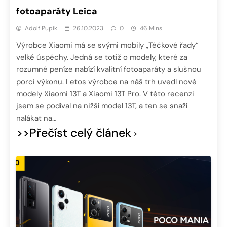
fotoaparáty Leica
Adolf Pupík
26.10.2023
0
46 Mins
Výrobce Xiaomi má se svými mobily „Téčkové řady“
velké úspěchy. Jedná se totiž o modely, které za
rozumné peníze nabízí kvalitní fotoaparáty a slušnou
porci výkonu. Letos výrobce na náš trh uvedl nové
modely Xiaomi 13T a Xiaomi 13T Pro. V této recenzi
jsem se podíval na nižší model 13T, a ten se snaží
nalákat na…
>>Přečíst celý článek