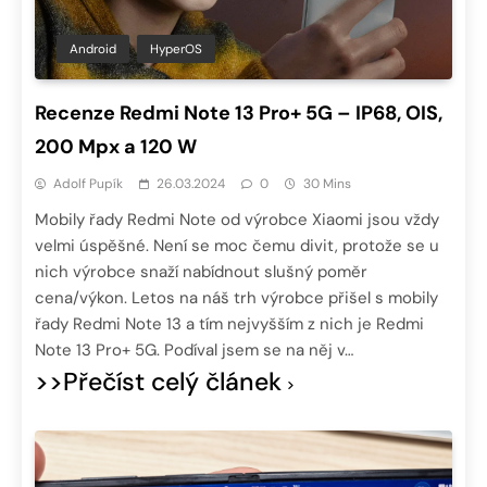
Android
HyperOS
Recenze Redmi Note 13 Pro+ 5G – IP68, OIS,
200 Mpx a 120 W
Adolf Pupík
26.03.2024
0
30 Mins
Mobily řady Redmi Note od výrobce Xiaomi jsou vždy
velmi úspěšné. Není se moc čemu divit, protože se u
nich výrobce snaží nabídnout slušný poměr
cena/výkon. Letos na náš trh výrobce přišel s mobily
řady Redmi Note 13 a tím nejvyšším z nich je Redmi
Note 13 Pro+ 5G. Podíval jsem se na něj v…
>>Přečíst celý článek