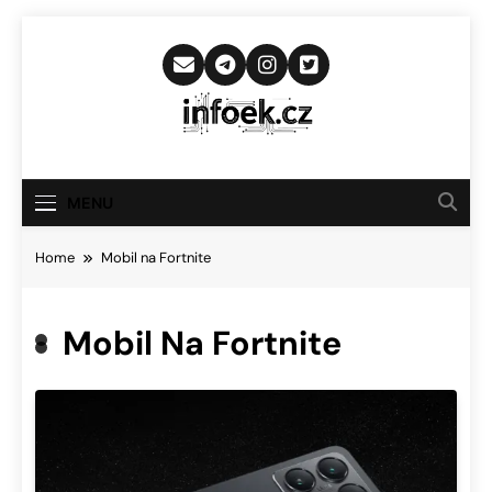
Skip
to
content
Infoek.cz
Web Věnující Se Technologickým
Novinkám
MENU
Home
Mobil na Fortnite
Mobil Na Fortnite