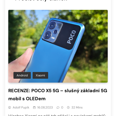
Android
Xiaomi
RECENZE: POCO X5 5G – slušný základní 5G
mobil s OLEDem
Adolf Pupík
16.08.2023
0
32 Mins
Výrobce Xiaomi na náš trh přišel i s novinkami mobilů