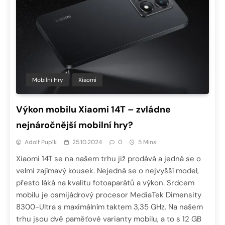
Mobilní Hry
Xiaomi
Výkon mobilu Xiaomi 14T – zvládne
nejnáročnější mobilní hry?
Adolf Pupík
25.10.2024
0
5 Mins
Xiaomi 14T se na našem trhu již prodává a jedná se o
velmi zajímavý kousek. Nejedná se o nejvyšší model,
přesto láká na kvalitu fotoaparátů a výkon. Srdcem
mobilu je osmijádrový procesor MediaTek Dimensity
8300-Ultra s maximálním taktem 3,35 GHz. Na našem
trhu jsou dvě paměťové varianty mobilu, a to s 12 GB