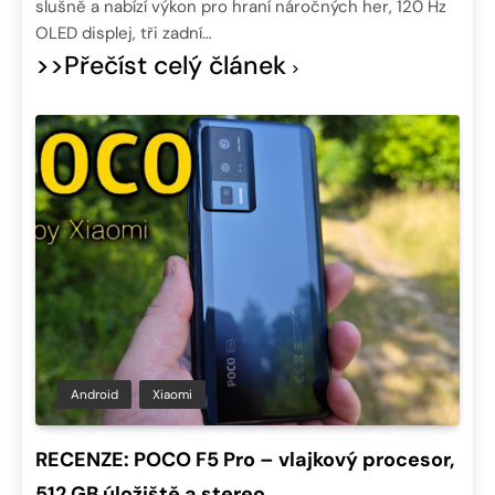
slušně a nabízí výkon pro hraní náročných her, 120 Hz
OLED displej, tři zadní…
>>Přečíst celý článek
Android
Xiaomi
RECENZE: POCO F5 Pro – vlajkový procesor,
512 GB úložiště a stereo