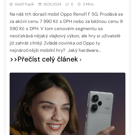
Adolf Pupík
18.05.2024
0
3 Mins
Na náš trh dorazil mobil Oppo Reno11 F 5G. Prodává se
za akční cenu 7 990 Kč s DPH nebo za běžnou cenu 9
590 Kč s DPH. V tom cenovém segmentu se
neočekává nějaký vlajkový výkon, ale hry si uživatelé
již zahrát chtějí. Zvládá novinka od Oppo ty
nejnáročnější mobilní hry? Jaký hardware…
>>Přečíst celý článek