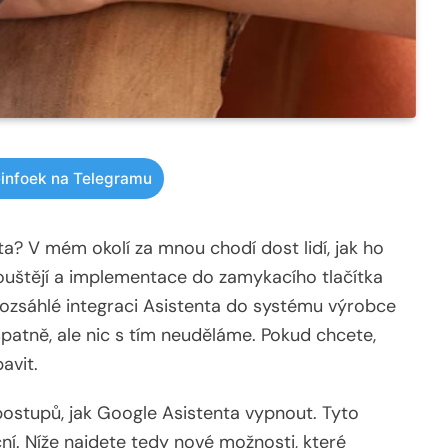
infoek na Telegramu
a? V mém okolí za mnou chodí dost lidí, jak ho
pouštějí a implementace do zamykacího tlačítka
 rozsáhlé integraci Asistenta do systému výrobce
patně, ale nic s tím neuděláme. Pokud chcete,
avit.
postupů, jak Google Asistenta vypnout. Tyto
ční. Níže najdete tedy nové možnosti, které