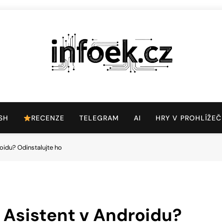
Infoek.cz
Web Věnující Se Technologickým Novinkám
SH
RECENZE
TELEGRAM
AI
HRY V PROHLÍŽEČ
oidu? Odinstalujte ho
 Asistent v Androidu?