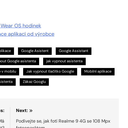
u Wear OS hodinek
ce aplikací od výrobce
likace
Google Asistent
Google Assistant
nout Google asistenta
jak vypnout asistenta
 v mobilu
Jak vypnout tlačítko Google
Mobilní aplikace
sistenta
Zákaz Googlu
s:
Next:
Má
Podívejte se, jak fotí Realme 9 4G se 108 Mpx
t?
fotoaparátem