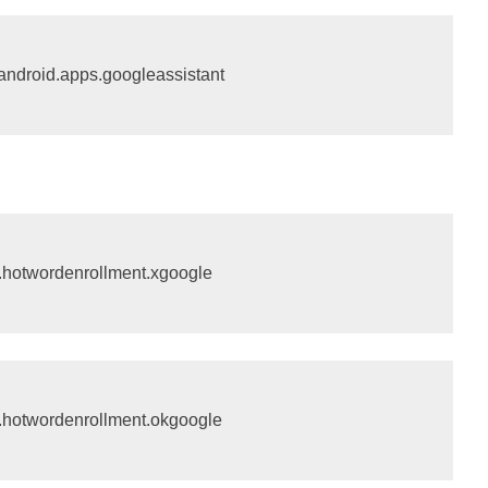
.android.apps.googleassistant
d.hotwordenrollment.xgoogle
d.hotwordenrollment.okgoogle