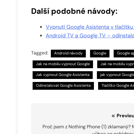
Další podobné návody:
Vypnutí Google Asistenta v tlačítk
Android TV a Google TV – odinstala
Tagged:
Android návody
Google
Google ap
Jak na mobilu vypnout Google
Jak na mobilu vyp
Jak vypnout Google Asistenta
jak vypnout Google
Odinstalovat Google Asistenta
Tlačítko Google A
Navigace
Previou
pro
Proč jsem z Nothing Phone (1) zklamaný? 
vůbec co nabídnou