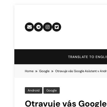
Skip
to
content
TRANSLATE TO ENGLI
Home
Google
Otravuje vás Google Asistent v Andr
Android
Google
Otravuje vás Google