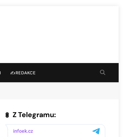
I
✍️REDAKCE
Z Telegramu: