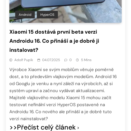
Android
HyperOS
Xiaomi 15 dostává první beta verzi
Androidu 16. Co přináší a je dobré ji
instalovat?
Adolf Pupík
04.07.2025
0
5 Mins
Výrobce Xiaomi se svým mobilům věnuje poměrně
dost, a to především vlajkovým modelům. Android 16
od Googlu je venku a nyní záleží na výrobcích, až si
systém upraví a začnou vydávat aktualizacemi.
Majitelé vlajkového modelu Xiaomi 15 mohou začít
testovat nefinální verzi HyperOS postavené na
Androidu 16. Co nového ale přináší a je dobré tuto
verzi nainstalovat?
>>Přečíst celý článek