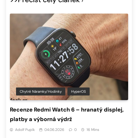
Chytré Náramky/hodinky
HyperOS
Recenze Redmi Watch 6 – hranatý displej,
platby a výborná výdrž
Adolf Pupík
04.06.2026
0
16 Mins