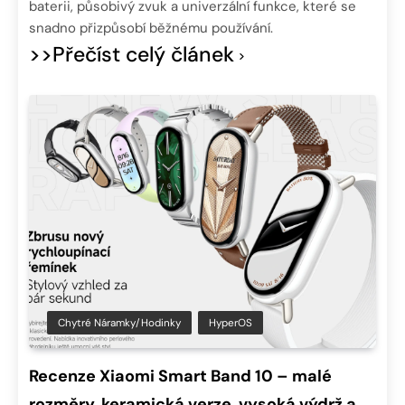
baterii, působivý zvuk a univerzální funkce, které se
snadno přizpůsobí běžnému používání.
>>Přečíst celý článek
Chytré Náramky/hodinky
HyperOS
Recenze Xiaomi Smart Band 10 – malé
rozměry, keramická verze, vysoká výdrž a