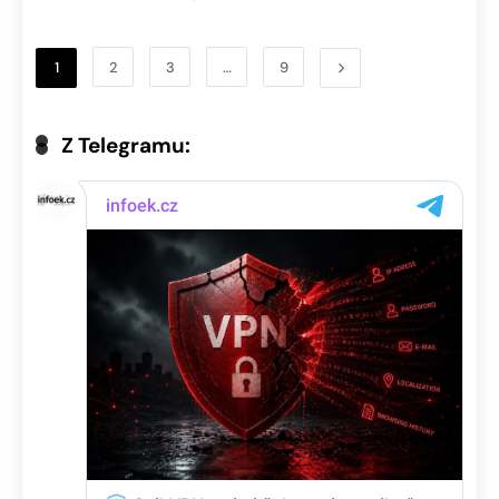
1
2
3
…
9
Z Telegramu: