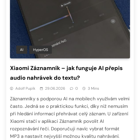
AI
HyperOS
Xiaomi Záznamník – jak funguje AI přepis
audio nahrávek do textu?
Adolf Pupík
29.06.2026
0
3 Mins
Záznamníky s podporou AI na mobilech využívám velmi
často. Jedná se o praktickou funkci, díky niž nemusím
při hledání informací přehrávat celý záznam. U zařízení
Xiaomi stačí v aplikaci Záznamník povolit AI
rozpoznávání řeči. Doporučuji navíc vybrat formát
MP3 a nastavit nejvyšší možnou kvalitu nahrávání.