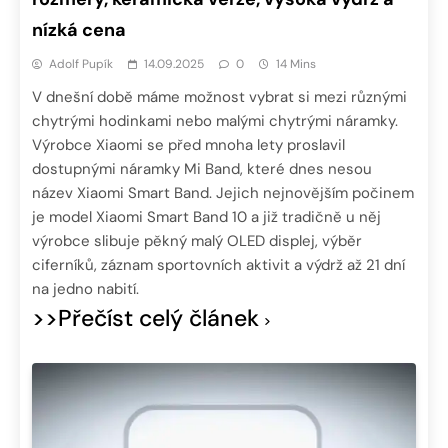
nízká cena
Adolf Pupík
14.09.2025
0
14 Mins
V dnešní době máme možnost vybrat si mezi různými
chytrými hodinkami nebo malými chytrými náramky.
Výrobce Xiaomi se před mnoha lety proslavil
dostupnými náramky Mi Band, které dnes nesou
název Xiaomi Smart Band. Jejich nejnovějším počinem
je model Xiaomi Smart Band 10 a již tradičně u něj
výrobce slibuje pěkný malý OLED displej, výběr
ciferníků, záznam sportovních aktivit a výdrž až 21 dní
na jedno nabití.
>>Přečíst celý článek