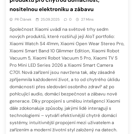
produktů pro chytrou domácnost,
nositelnou elektroniku a zábavu
PR Článek
25.09.2025
0
27 Mins
Společnost Xiaomi uvádí na světové trhy sedm
nových produktů, které rozšiřují její AIoT portfolio:
Xiaomi Watch S4 41mm, Xiaomi Open Wear Stereo Pro,
Xiaomi Smart Band 10 Glimmer Edition, Xiaomi Robot
Vacuum 5, Xiaomi Robot Vacuum 5 Pro, Xiaomi TV S
Pro Mini LED Series 2026 a Xiaomi Smart Camera
C701. Nová zařízení jsou navržena tak, aby zásadně
zpříjemnila každodenní život, a to od chytrého úklidu
domácnosti přes sledování osobního zdraví² až po
pohlcující audio, domácí bezpečnost a zábavu nové
generace. Díky propojení s umělou inteligencí Xiaomi
dále zdokonaluje způsoby, jakými lidé interagují s
technologiemi – vytváří efektivnější chytré domácí
systémy, intuitivnější propojení mezi uživatelem a
zařízením a moderní životní styl založený na datech.