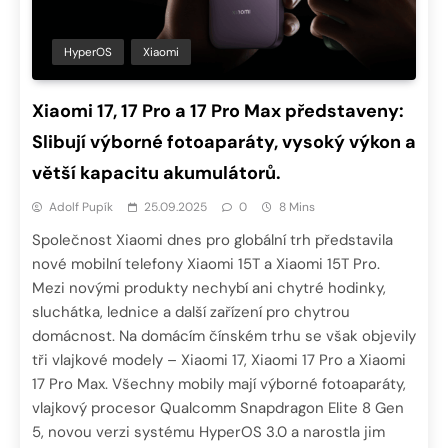
HyperOS
Xiaomi
Xiaomi 17, 17 Pro a 17 Pro Max představeny:
Slibují výborné fotoaparáty, vysoký výkon a
větší kapacitu akumulátorů.
Adolf Pupík
25.09.2025
0
8 Mins
Společnost Xiaomi dnes pro globální trh představila
nové mobilní telefony Xiaomi 15T a Xiaomi 15T Pro.
Mezi novými produkty nechybí ani chytré hodinky,
sluchátka, lednice a další zařízení pro chytrou
domácnost. Na domácím čínském trhu se však objevily
tři vlajkové modely – Xiaomi 17, Xiaomi 17 Pro a Xiaomi
17 Pro Max. Všechny mobily mají výborné fotoaparáty,
vlajkový procesor Qualcomm Snapdragon Elite 8 Gen
5, novou verzi systému HyperOS 3.0 a narostla jim