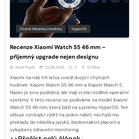
Chytré Náramky/hodinky
HyperOS
Recenze Xiaomi Watch S5 46 mm –
příjemný upgrade nejen designu
Adolf Pupík
23.06.2026
0
22 Mins
Xiaomi na náš trh letos uvedl dvojici chytrých
hodinek: Xiaomi Watch S5 46 mm a Xiaomi Watch 5.
Název je sice podobný, ale mají zcela rozdílné operační
systémy. V této recenzi se podíváme na model Xiaomi
Watch S5 46 mm, který běží na systému HyperOS. Ten
slibuje vynikající výdrž na jedno nabití, nechybí mu
překlady do několika jazyků, bezkontaktní placení a
vylepšený zdravotní monitoring.
>>Přečíst celý článek