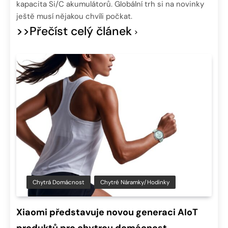
kapacita Si/C akumulátorů. Globální trh si na novinky
ještě musí nějakou chvíli počkat.
>>Přečíst celý článek
Chytrá Domácnost
Chytré Náramky/hodinky
Xiaomi představuje novou generaci AIoT