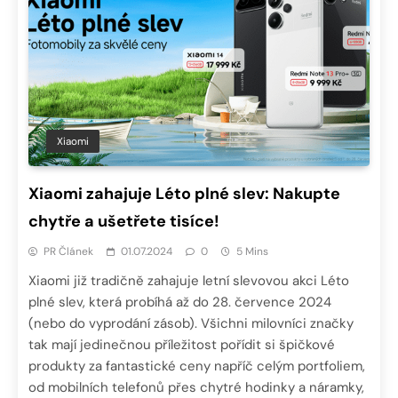
Xiaomi
Xiaomi zahajuje Léto plné slev: Nakupte
chytře a ušetřete tisíce!
PR Článek
01.07.2024
0
5 Mins
Xiaomi již tradičně zahajuje letní slevovou akci Léto
plné slev, která probíhá až do 28. července 2024
(nebo do vyprodání zásob). Všichni milovníci značky
tak mají jedinečnou příležitost pořídit si špičkové
produkty za fantastické ceny napříč celým portfoliem,
od mobilních telefonů přes chytré hodinky a náramky,