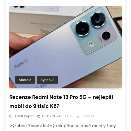
Android
HyperOS
Recenze Redmi Note 13 Pro 5G – nejlepší
mobil do 9 tisíc Kč?
Adolf Pupík
03.02.2024
0
38 Mins
Výrobce Xiaomi každý rok přinese nové mobily řady