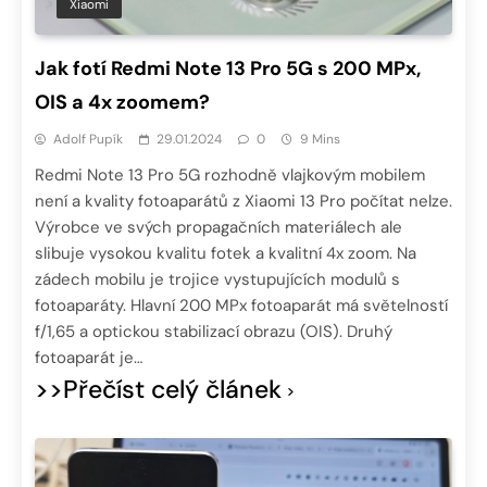
Xiaomi
Jak fotí Redmi Note 13 Pro 5G s 200 MPx,
OIS a 4x zoomem?
Adolf Pupík
29.01.2024
0
9 Mins
Redmi Note 13 Pro 5G rozhodně vlajkovým mobilem
není a kvality fotoaparátů z Xiaomi 13 Pro počítat nelze.
Výrobce ve svých propagačních materiálech ale
slibuje vysokou kvalitu fotek a kvalitní 4x zoom. Na
zádech mobilu je trojice vystupujících modulů s
fotoaparáty. Hlavní 200 MPx fotoaparát má světelností
f/1,65 a optickou stabilizací obrazu (OIS). Druhý
fotoaparát je…
>>Přečíst celý článek