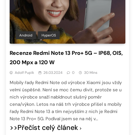
Android
HyperOS
Recenze Redmi Note 13 Pro+ 5G – IP68, OIS,
200 Mpx a 120 W
Adolf Pupík
26.03.2024
0
30 Mins
Mobily řady Redmi Note od výrobce Xiaomi jsou vždy
velmi úspěšné. Není se moc čemu divit, protože se u
nich výrobce snaží nabídnout slušný poměr
cena/výkon. Letos na náš trh výrobce přišel s mobily
řady Redmi Note 13 a tím nejvyšším z nich je Redmi
Note 13 Pro+ 5G. Podíval jsem se na něj v…
>>Přečíst celý článek