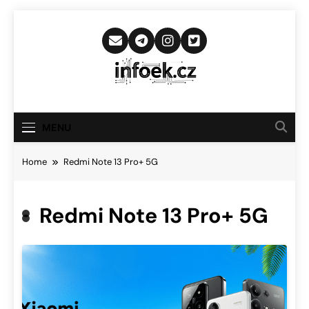
Skip
to
content
Infoek.cz
Web Věnující Se Technologickým
Novinkám
MENU
Home
Redmi Note 13 Pro+ 5G
Redmi Note 13 Pro+ 5G