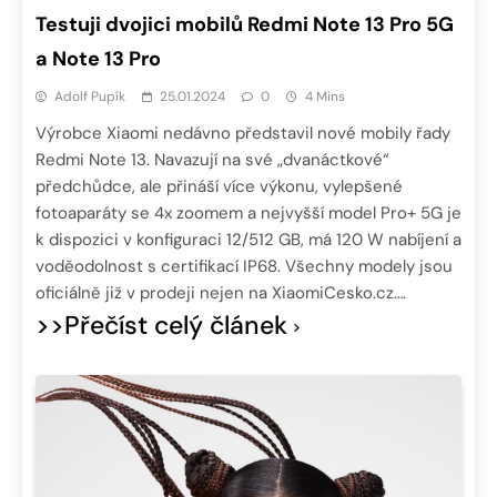
Testuji dvojici mobilů Redmi Note 13 Pro 5G
a Note 13 Pro
Adolf Pupík
25.01.2024
0
4 Mins
Výrobce Xiaomi nedávno představil nové mobily řady
Redmi Note 13. Navazují na své „dvanáctkové“
předchůdce, ale přináší více výkonu, vylepšené
fotoaparáty se 4x zoomem a nejvyšší model Pro+ 5G je
k dispozici v konfiguraci 12/512 GB, má 120 W nabíjení a
voděodolnost s certifikací IP68. Všechny modely jsou
oficiálně již v prodeji nejen na XiaomiCesko.cz….
>>Přečíst celý článek