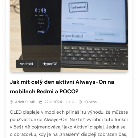
Android
HyperOS
Jak mít celý den aktivní Always-On na
mobilech Redmi a POCO?
Adolf Pupík
27.01.2024
6
10 Mins
OLED displeje v mobilech přináší tu výhodu, že můžete
používat funkci Always-On. Někteří výrobci tuto funkci
v češtině pojmenovávají jako Aktivní displej. Jedná se
o obrazovku, kdy je na „zhaslém“ displeji zobrazen čas,