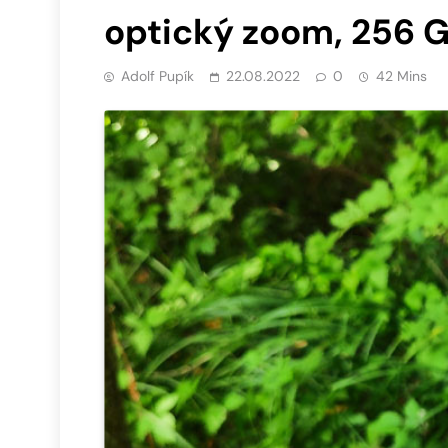
optický zoom, 256 G
Adolf Pupík
22.08.2022
0
42 Mins