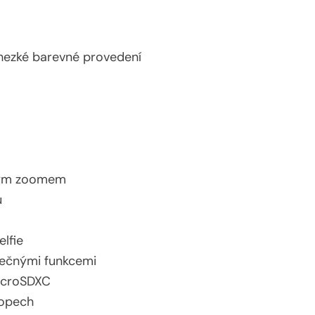
 hezké barevné provedení
ckým zoomem
ů
lfie
tečnými funkcemi
microSDXC
hopech