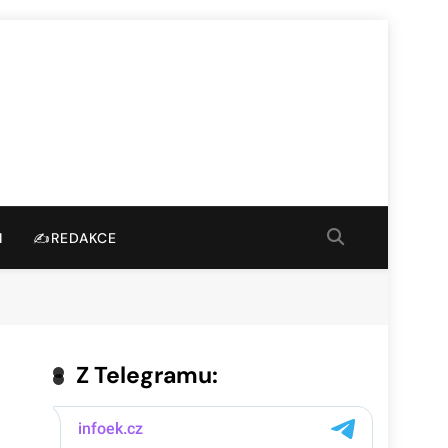
I
✍️REDAKCE
Z Telegramu: