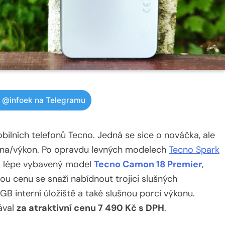
w @infoek na Telegramu
ilních telefonů Tecno. Jedná se sice o nováčka, ale
ena/výkon. Po opravdu levných modelech
Tecno Spark
l lépe vybavený model
Tecno Camon 18 Premier
,
ou cenu se snaží nabídnout trojici slušných
 interní úložiště a také slušnou porci výkonu.
ával
za atraktivní cenu 7 490 Kč s DPH
.