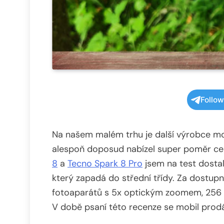
Follo
Na našem malém trhu je další výrobce mob
alespoň doposud nabízel super poměr c
8
a
Tecno Spark 8 Pro
jsem na test dosta
který zapadá do střední třídy. Za dostupn
fotoaparátů s 5x optickým zoomem, 256 GB
V době psaní této recenze se mobil prod