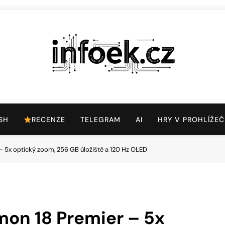
Infoek.cz
Web Věnující Se Technologickým Novinkám
SH
RECENZE
TELEGRAM
AI
HRY V PROHLÍŽEČ
 5x optický zoom, 256 GB úložiště a 120 Hz OLED
on 18 Premier – 5x