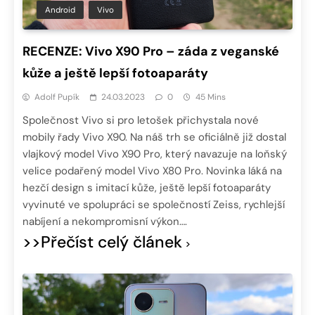
Android
Vivo
RECENZE: Vivo X90 Pro – záda z veganské
kůže a ještě lepší fotoaparáty
Adolf Pupík
24.03.2023
0
45 Mins
Společnost Vivo si pro letošek přichystala nové
mobily řady Vivo X90. Na náš trh se oficiálně již dostal
vlajkový model Vivo X90 Pro, který navazuje na loňský
velice podařený model Vivo X80 Pro. Novinka láká na
hezčí design s imitací kůže, ještě lepší fotoaparáty
vyvinuté ve spolupráci se společností Zeiss, rychlejší
nabíjení a nekompromisní výkon….
>>Přečíst celý článek