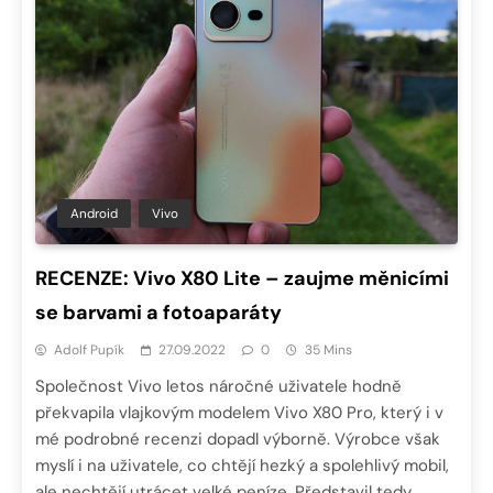
Android
Vivo
RECENZE: Vivo X80 Lite – zaujme měnicími
se barvami a fotoaparáty
Adolf Pupík
27.09.2022
0
35 Mins
Společnost Vivo letos náročné uživatele hodně
překvapila vlajkovým modelem Vivo X80 Pro, který i v
mé podrobné recenzi dopadl výborně. Výrobce však
myslí i na uživatele, co chtějí hezký a spolehlivý mobil,
ale nechtějí utrácet velké peníze. Představil tedy