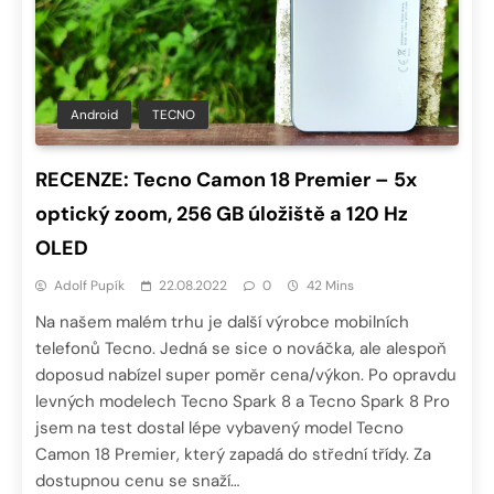
Android
TECNO
RECENZE: Tecno Camon 18 Premier – 5x
optický zoom, 256 GB úložiště a 120 Hz
OLED
Adolf Pupík
22.08.2022
0
42 Mins
Na našem malém trhu je další výrobce mobilních
telefonů Tecno. Jedná se sice o nováčka, ale alespoň
doposud nabízel super poměr cena/výkon. Po opravdu
levných modelech Tecno Spark 8 a Tecno Spark 8 Pro
jsem na test dostal lépe vybavený model Tecno
Camon 18 Premier, který zapadá do střední třídy. Za
dostupnou cenu se snaží…