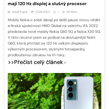
mají 120 Hz displej a slušný procesor
Adolf Pupík
27.09.2022
1
50 Mins
Mobily Nokia o sobě dávají po delší pauze znovu vědět
a finská společnost HMD Global na veletrhu IFA 2022
představila nové mobily Nokia G60 5G a Nokia X30 5G.
V této recenzi jsem se podíval na dostupnější Nokii
G60, která přichází se 120 Hz velkým displejem,
výborným procesorem, slušnými fotoaparáty,
prodlouženou zárukou na tři roky…
>>Přečíst celý článek