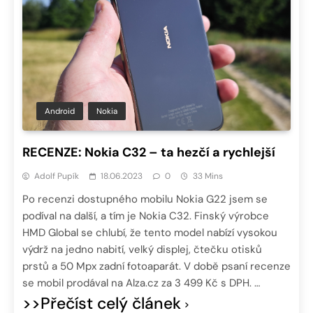
Android
Nokia
RECENZE: Nokia C32 – ta hezčí a rychlejší
Adolf Pupík
18.06.2023
0
33 Mins
Po recenzi dostupného mobilu Nokia G22 jsem se
podíval na další, a tím je Nokia C32. Finský výrobce
HMD Global se chlubí, že tento model nabízí vysokou
výdrž na jedno nabití, velký displej, čtečku otisků
prstů a 50 Mpx zadní fotoaparát. V době psaní recenze
se mobil prodával na Alza.cz za 3 499 Kč s DPH. …
>>Přečíst celý článek