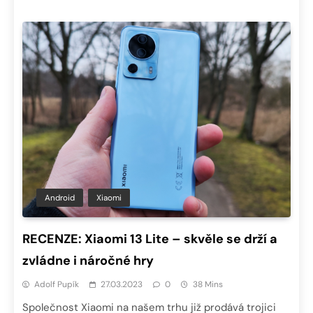
Android
Xiaomi
RECENZE: Xiaomi 13 Lite – skvěle se drží a
zvládne i náročné hry
Adolf Pupík
27.03.2023
0
38 Mins
Společnost Xiaomi na našem trhu již prodává trojici