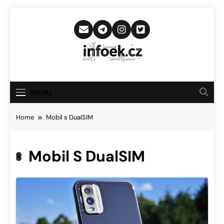
Skip
to
content
Infoek.cz
Web Věnující Se Technologickým
Novinkám
MENU
Home
Mobil s DualSIM
Mobil S DualSIM