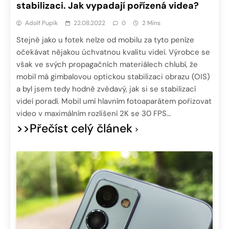
stabilizaci. Jak vypadají pořízená videa?
Adolf Pupík
22.08.2022
0
2 Mins
Stejně jako u fotek nelze od mobilu za tyto peníze
očekávat nějakou úchvatnou kvalitu videí. Výrobce se
však ve svých propagačních materiálech chlubí, že
mobil má gimbalovou optickou stabilizaci obrazu (OIS)
a byl jsem tedy hodně zvědavý, jak si se stabilizací
videí poradí. Mobil umí hlavním fotoaparátem pořizovat
video v maximálním rozlišení 2K se 30 FPS…
>>Přečíst celý článek