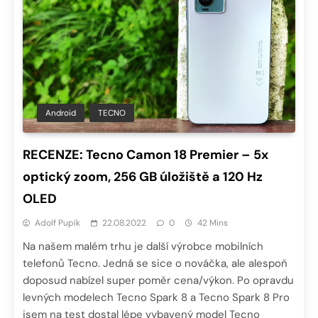
Android
TECNO
RECENZE: Tecno Camon 18 Premier – 5x
optický zoom, 256 GB úložiště a 120 Hz
OLED
Adolf Pupík
22.08.2022
0
42 Mins
Na našem malém trhu je další výrobce mobilních
telefonů Tecno. Jedná se sice o nováčka, ale alespoň
doposud nabízel super poměr cena/výkon. Po opravdu
levných modelech Tecno Spark 8 a Tecno Spark 8 Pro
jsem na test dostal lépe vybavený model Tecno