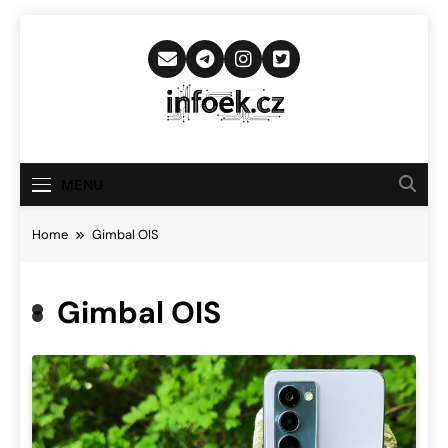
Skip
to
content
Infoek.cz
Web Věnující Se Technologickým
Novinkám
MENU
Home
Gimbal OIS
Gimbal OIS