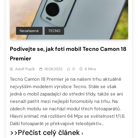
Nezařazené
TECNO
Podívejte se, jak fotí mobil Tecno Camon 18
Premier
Adolf Pupík
18.08.2022
0
6 Mins
Tecno Camon 18 Premier je na našem trhu aktuálně
nejvyšším modelem výrobce Tecno. Stále se však
jedná o mobil zapadající do střední třídy, takže se ani
nesnaží patřit mezi nejlepší fotomobily na trhu. Na
zádech mobilu se nachází modul třech fotoaparátů.
Hlavní snímač má rozlišení 64 Mpx se světelností f/1,6.
Další fotoaparát je překvapivě teleobjektiv…
>>Přečíst celý článek