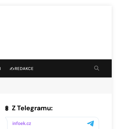
I
✍️REDAKCE
Z Telegramu: