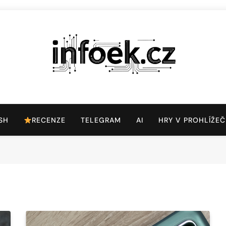
Infoek.cz
Web Věnující Se Technologickým Novinkám
SH
RECENZE
TELEGRAM
AI
HRY V PROHLÍŽEČ