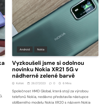
Android
Nokia
ka
Vyzkoušeli jsme si odolnou
novinku Nokia XR21 5G v
nádherné zelené barvě
Kofski
26.07.2023
0
6 Mins
.
Společnost HMD Global, která stojí za výrobou
G.
telefonů Nokia, nedávno představila nástupce
oblíbeného modelu Nokia XR20 s názvem Nokia