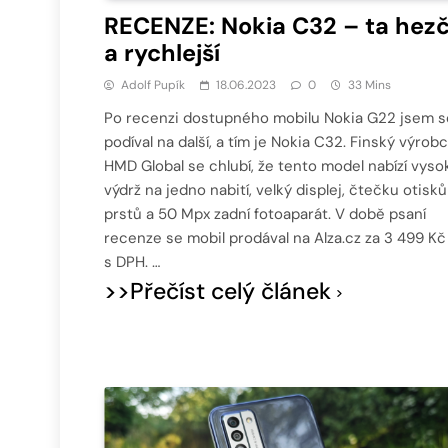
RECENZE: Nokia C32 – ta hezč
a rychlejší
Adolf Pupík
18.06.2023
0
33 Mins
Po recenzi dostupného mobilu Nokia G22 jsem s
podíval na další, a tím je Nokia C32. Finský výrob
HMD Global se chlubí, že tento model nabízí vyso
výdrž na jedno nabití, velký displej, čtečku otisků
prstů a 50 Mpx zadní fotoaparát. V době psaní
recenze se mobil prodával na Alza.cz za 3 499 Kč
s DPH. …
>>Přečíst celý článek