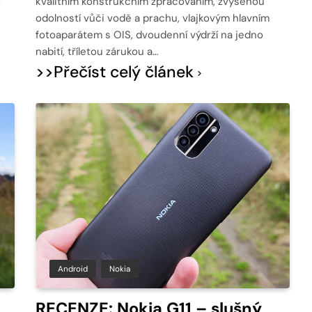
v
kvalitním konstrukčním zpracováním, zvýšenou
odolností vůči vodě a prachu, vlajkovým hlavním
fotoaparátem s OIS, dvoudenní výdrží na jedno
nabití, tříletou zárukou a…
>>Přečíst celý článek
Android
Nokia
RECENZE: Nokia G11 – slušný