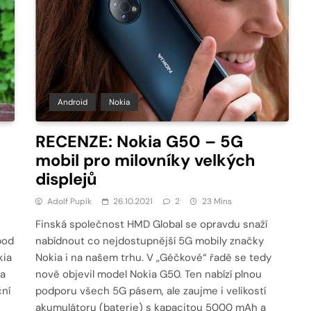
Android
Nokia
RECENZE: Nokia G50 – 5G
mobil pro milovníky velkých
displejů
Adolf Pupík
26.10.2021
2
23 Mins
Finská společnost HMD Global se opravdu snaží
pod
nabídnout co nejdostupnější 5G mobily značky
kia
Nokia i na našem trhu. V „Géčkové“ řadě se tedy
ia
nově objevil model Nokia G50. Ten nabízí plnou
ční
podporu všech 5G pásem, ale zaujme i velikostí
akumulátoru (baterie) s kapacitou 5000 mAh a