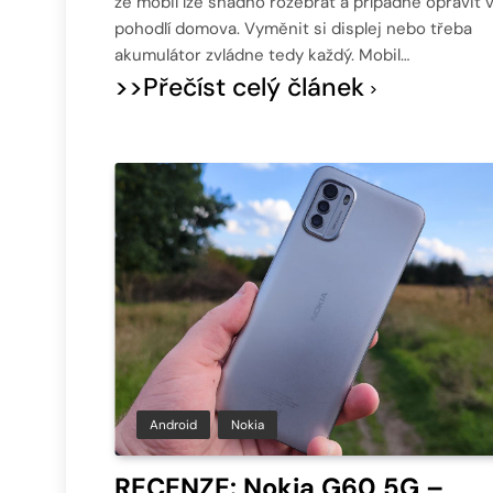
že mobil lze snadno rozebrat a případně opravit 
pohodlí domova. Vyměnit si displej nebo třeba
akumulátor zvládne tedy každý. Mobil…
>>Přečíst celý článek
Android
Nokia
RECENZE: Nokia G60 5G –