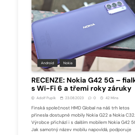
Android
Nokia
RECENZE: Nokia G42 5G – fial
s Wi-Fi 6 a třemi roky záruky
Adolf Pupík
23.08.2023
0
42 Mins
Finská společnost HMD Global na náš trh letos
přinesla dostupné mobily Nokia G22 a Nokia C32
Výrobce přichází i s dalším mobilem Nokia G42 5
Jak samotný název mobilu napovídá, podporuje