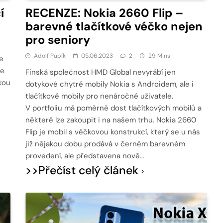
í
RECENZE: Nokia 2660 Flip –
barevné tlačítkové véčko nejen
pro seniory
Adolf Pupík
05.06.2023
2
29 Mins
e
ce
Finská společnost HMD Global nevyrábí jen
kou
dotykové chytré mobily Nokia s Androidem, ale i
tlačítkové mobily pro nenáročné uživatele.
V portfoliu má poměrně dost tlačítkových mobilů a
některé lze zakoupit i na našem trhu. Nokia 2660
Flip je mobil s véčkovou konstrukcí, který se u nás
již nějakou dobu prodává v černém barevném
provedení, ale představena nově…
>>Přečíst celý článek