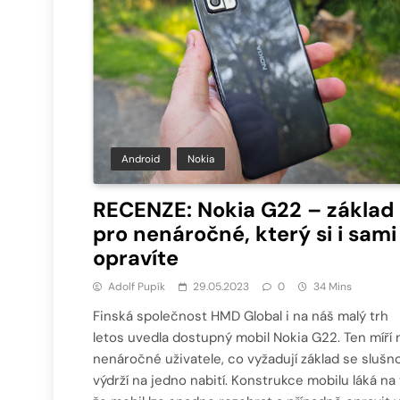
Android
Nokia
RECENZE: Nokia G22 – základ
pro nenáročné, který si i sami
opravíte
Adolf Pupík
29.05.2023
0
34 Mins
Finská společnost HMD Global i na náš malý trh
letos uvedla dostupný mobil Nokia G22. Ten míří 
nenáročné uživatele, co vyžadují základ se slušn
výdrží na jedno nabití. Konstrukce mobilu láká na 