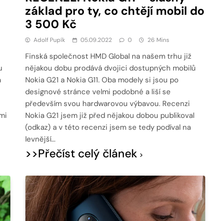
základ pro ty, co chtějí mobil do
3 500 Kč
Adolf Pupík
05.09.2022
0
26 Mins
Finská společnost HMD Global na našem trhu již
u
nějakou dobu prodává dvojici dostupných mobilů
a
Nokia G21 a Nokia G11. Oba modely si jsou po
designové stránce velmi podobné a liší se
především svou hardwarovou výbavou. Recenzi
mi
Nokia G21 jsem již před nějakou dobou publikoval
(odkaz) a v této recenzi jsem se tedy podíval na
levnější…
>>Přečíst celý článek