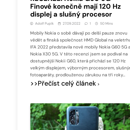
Finové konečně mají 120 Hz
displej a slušný procesor
Adolf Pupík
27.09.2022
1
50 Mins
Mobily Nokia o sobě dávají po delší pauze znovu
vědět a finská společnost HMD Global na veletrh
IFA 2022 představila nové mobily Nokia G60 5G 
Nokia X30 5G. V této recenzi jsem se podíval na
dostupnější Nokii G60, která přichází se 120 Hz
velkým displejem, výborným procesorem, slušný
fotoaparáty, prodlouženou zárukou na tři roky…
>>Přečíst celý článek