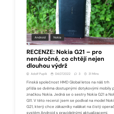
Android
Nokia
RECENZE: Nokia G21 – pro
nenáročné, co chtějí nejen
dlouhou výdrž
Adolf Pupík
04.07.2022
3
31 Mins
Finská společnost HMD Global letos na náš trh
přišla se dvěma dostupnými dotykovými mobily 
značkou Nokia. Jedná se o sestry Nokia G21 a No
G11. V této recenzi jsem se podíval na model Nok
G21, který chce zákazníky nalákat na čistý opera
systém Android s pravidelnými aktualizacemi,