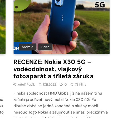
Android
Nokia
RECENZE: Nokia X30 5G –
voděodolnost, vlajkový
fotoaparát a tříletá záruka
Adolf Pupík
17.11.2022
0
73 Mins
Finská společnost HMD Global již na našem trhu
na
začala prodávat nový mobil Nokia X30 5G. Po
ou
dlouhé době se jedná konečně o slušný mobil
to,
nesoucí logo Nokia a zaujmout se snaží precizním a