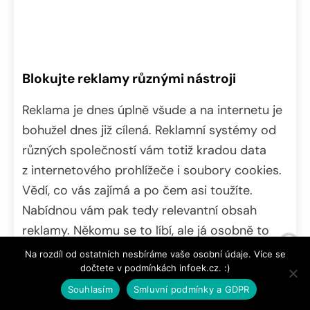
Blokujte reklamy různými nástroji
Reklama je dnes úplně všude a na internetu je
bohužel dnes již cílená. Reklamní systémy od
různých společností vám totiž kradou data
z internetového prohlížeče i soubory cookies.
Vědí, co vás zajímá a po čem asi toužíte.
Nabídnou vám pak tedy relevantní obsah
reklamy. Někomu se to líbí, ale já osobně to
považuji za bezpečnostní riziko. Nikdo nemá
Na rozdíl od ostatních nesbíráme vaše osobní údaje. Více se
totiž jistotu, zda jsou získaná data skutečně
dočtete v podmínkách infoek.cz. :)
anonymizována, zda je nelze spojit s některým
Souhlasím
Smluvní podmínky a GDPR