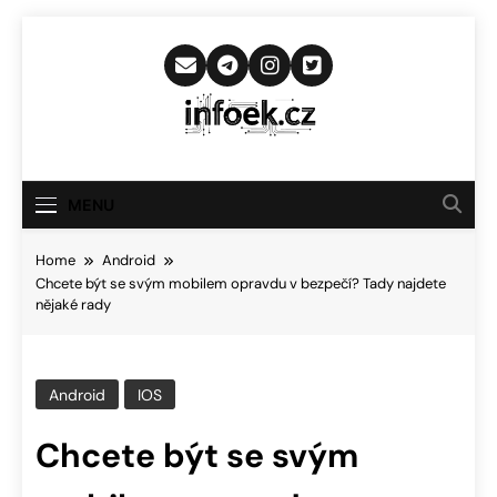
Skip
to
content
Infoek.cz
Web Věnující Se Technologickým
Novinkám
MENU
Home
Android
Chcete být se svým mobilem opravdu v bezpečí? Tady najdete
nějaké rady
Android
IOS
Chcete být se svým