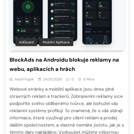
AdGuard
Mobilní Aplikace
BlockAds na Androidu blokuje reklamy na
webu, aplikacích a hrách
Adolf Pupík
24.03.2026
0
6 Mins
Webové stránky a mobilní aplikace jsou dnes plné
otravných reklam a trackerů. Zobrazením reklamy sice
podpoříte svého oblíbeného tvůrce, ale bohužel vás
reklamní systémy profilují. To znamená, že o vás sbírají
informace, které využívají pro cílení reklam a prodej
dalším společnostem, a vlastně nemáte jistotu, jak je s
těmito daty nakládáno. Vyzkoušet můžete výbornou