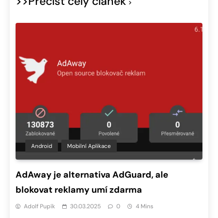
>>Přečíst celý článek
Android
Mobilní Aplikace
AdAway je alternativa AdGuard, ale
blokovat reklamy umí zdarma
Adolf Pupík
30.03.2025
0
4 Mins