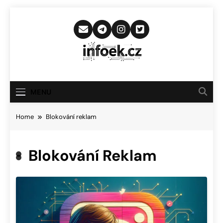
Skip
to
content
Infoek.cz
Web Věnující Se Technologickým
Novinkám
MENU
Home
Blokování reklam
Blokování Reklam