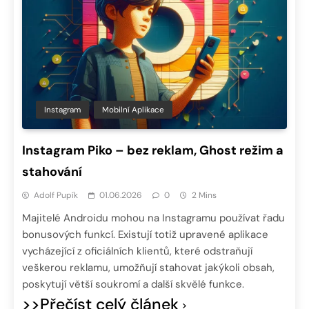
Instagram
Mobilní Aplikace
Instagram Piko – bez reklam, Ghost režim a
stahování
Adolf Pupík
01.06.2026
0
2 Mins
Majitelé Androidu mohou na Instagramu používat řadu
bonusových funkcí. Existují totiž upravené aplikace
vycházející z oficiálních klientů, které odstraňují
veškerou reklamu, umožňují stahovat jakýkoli obsah,
poskytují větší soukromí a další skvělé funkce.
>>Přečíst celý článek