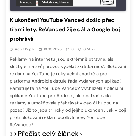
Android
Mobilní Aplikace
K ukončení YouTube Vanced došlo před
třemi lety. ReVanced žije dál a Google boj
prohrává
Adolf Pupík
13.03.2025
0
6 Mins
Reklamy na internetu jsou extrémně otravné, ale
služby si na svůj provoz vydělat zkrátka musí. Blokování
reklam na YouTube je roky velmi snadné a pro
platformu Android existuje řada vydařených aplikací.
Pamatujete na YouTube Vanced? Vycházela z oficiální
aplikace YouTube pro Android, ale odstraňovala
reklamy a umožňovala přehrávat video či hudbu na
pozadí. Již to jsou tři roky od jejího ukončení. Jak v boji
proti blokování reklam odolává nový YouTube
ReVanced?
>>Přečíst celý článek