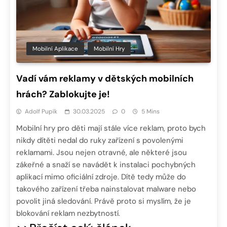
Mobilní Aplikace
Mobilní Hry
Vadí vám reklamy v dětských mobilních
hrách? Zablokujte je!
Adolf Pupík
30.03.2025
0
5 Mins
Mobilní hry pro děti mají stále více reklam, proto bych
nikdy dítěti nedal do ruky zařízení s povolenými
reklamami. Jsou nejen otravné, ale některé jsou
zákeřné a snaží se navádět k instalaci pochybných
aplikací mimo oficiální zdroje. Dítě tedy může do
takového zařízení třeba nainstalovat malware nebo
povolit jiná sledování. Právě proto si myslím, že je
blokování reklam nezbytností.