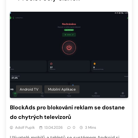
Android TV
Mobilní Aplikace
BlockAds pro blokování reklam se dostane
do chytrých televizorů
Adolf Pupík
13.04.2026
0
3 Mins
Uživatelé mobilů a tabletů se systémem Android si