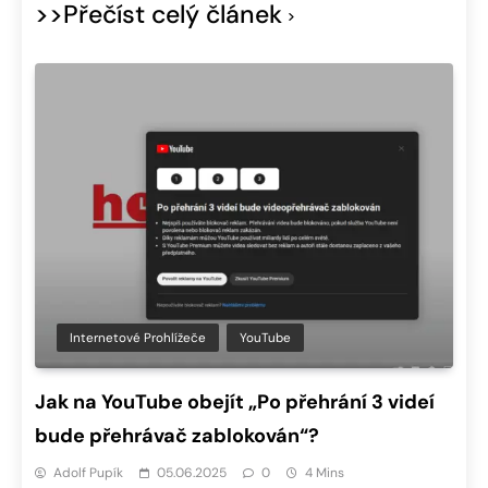
>>Přečíst celý článek
Internetové Prohlížeče
YouTube
Jak na YouTube obejít „Po přehrání 3 videí
bude přehrávač zablokován“?
Adolf Pupík
05.06.2025
0
4 Mins