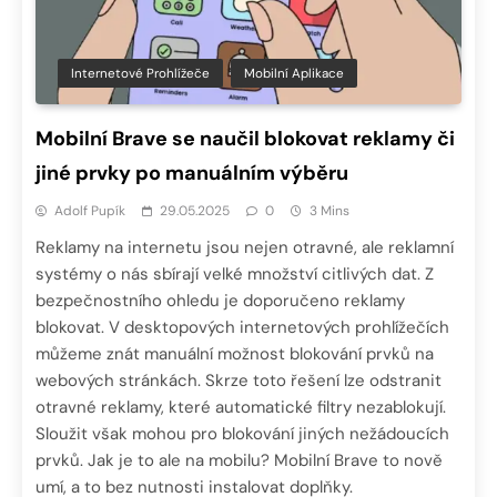
Internetové Prohlížeče
Mobilní Aplikace
Mobilní Brave se naučil blokovat reklamy či
jiné prvky po manuálním výběru
Adolf Pupík
29.05.2025
0
3 Mins
Reklamy na internetu jsou nejen otravné, ale reklamní
systémy o nás sbírají velké množství citlivých dat. Z
bezpečnostního ohledu je doporučeno reklamy
blokovat. V desktopových internetových prohlížečích
můžeme znát manuální možnost blokování prvků na
webových stránkách. Skrze toto řešení lze odstranit
otravné reklamy, které automatické filtry nezablokují.
Sloužit však mohou pro blokování jiných nežádoucích
prvků. Jak je to ale na mobilu? Mobilní Brave to nově
umí, a to bez nutnosti instalovat doplňky.