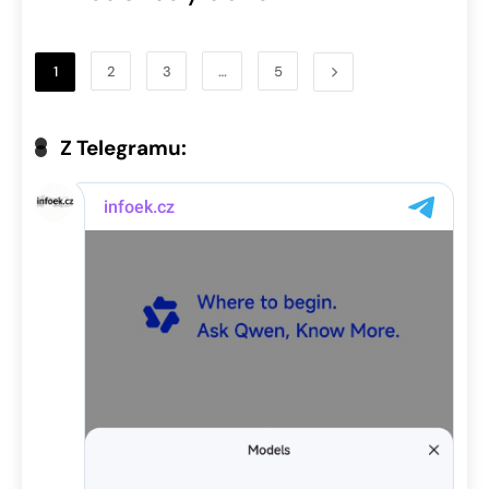
1
2
3
…
5
Z Telegramu: