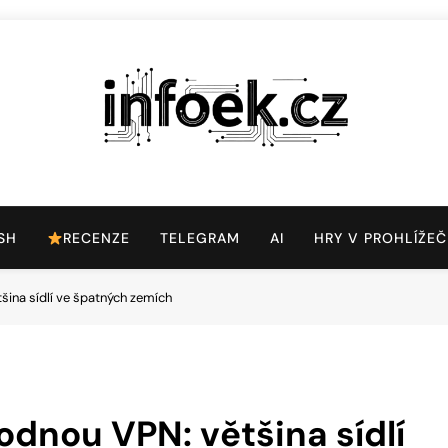
Infoek.cz
Web Věnující Se Technologickým Novinkám
SH
RECENZE
TELEGRAM
AI
HRY V PROHLÍŽEČ
ina sídlí ve špatných zemích
dnou VPN: většina sídlí