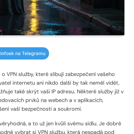
infoek na Telegramu
 o VPN služby, které slibují zabezpečení vašeho
atel internetu ani nikdo další by tak neměl vidět,
ňuje také skrýt vaši IP adresu. Některé služby již v
sledovacích prvků na webech a v aplikacích,
ýšení vaší bezpečnosti a soukromí.
věryhodná, a to už jen kvůli svému sídlu. Je dobré
hodné vybrat si VPN službu, která nespadá pod