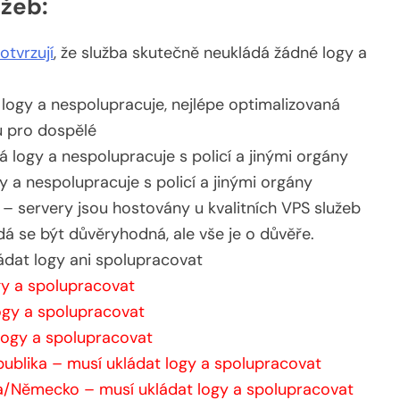
žeb:
otvrzují
, že služba skutečně neukládá žádné logy a
ogy a nespolupracuje, nejlépe optimalizovaná
u pro dospělé
logy a nespolupracuje s policí a jinými orgány
a nespolupracuje s policí a jinými orgány
 – servery jsou hostovány u kvalitních VPS služeb
dá se být důvěryhodná, ale vše je o důvěře.
ádat logy ani spolupracovat
gy a spolupracovat
ogy a spolupracovat
logy a spolupracovat
ublika – musí ukládat logy a spolupracovat
a/Německo – musí ukládat logy a spolupracovat