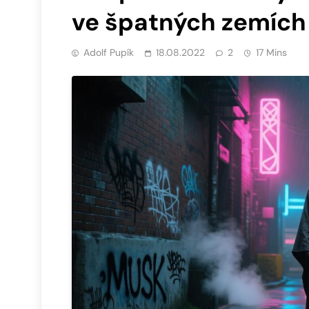
ve špatných zemích
Adolf Pupík
18.08.2022
2
17 Mins