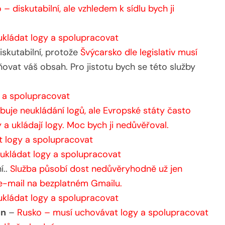
 – diskutabilní, ale vzhledem k sídlu bych ji
kládat logy a spolupracovat
skutabilní, protože
Švýcarsko dle legislativ musí
ňovat váš obsah. Pro jistotu bych se této služby
 a spolupracovat
buje neukládání logů, ale Evropské státy často
 a ukládají logy. Moc bych ji nedůvěřoval.
t logy a spolupracovat
ukládat logy a spolupracovat
í..
Služba působí dost nedůvěryhodně už jen
 e-mail na bezplatném Gmailu.
kládat logy a spolupracovat
on
–
Rusko – musí uchovávat logy a spolupracovat