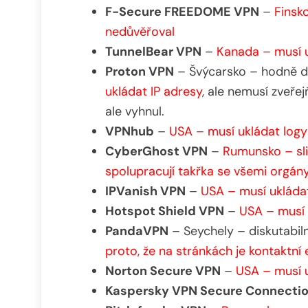
F-Secure FREEDOME VPN
–
Finsko
nedůvěřoval
TunnelBear VPN
–
Kanada – musí u
Proton VPN
– Švýcarsko – hodně di
ukládat IP adresy
, ale nemusí zveřej
ale vyhnul.
VPNhub
–
USA – musí ukládat logy
CyberGhost VPN
–
Rumunsko – sli
spolupracují takřka se všemi orgány
IPVanish VPN
–
USA – musí ukláda
Hotspot Shield VPN
–
USA – musí 
PandaVPN
– Seychely – diskutabiln
proto, že na stránkách je kontaktní
Norton Secure VPN
–
USA – musí u
Kaspersky VPN Secure Connecti