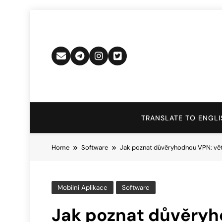
Skip
to
content
TRANSLATE TO ENGLI
Home
Software
Jak poznat důvěryhodnou VPN: větš
Mobilní Aplikace
Software
Jak poznat důvěryho