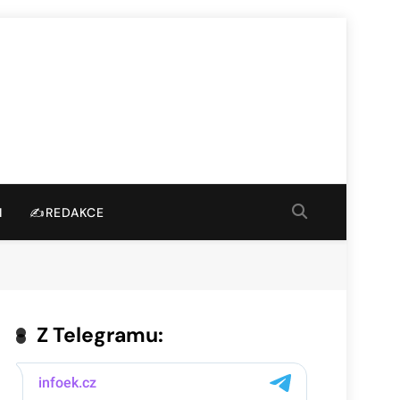
I
✍️REDAKCE
Z Telegramu: