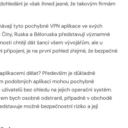
h dohledání je však ihned jasné, že takovým firmám
chávají tyto pochybné VPN aplikace ve svých
z Číny, Ruska a Běloruska představují významné
nosti chtějí dát šanci všem vývojářům, ale u
PN připojení, je na první pohled zřejmé, že bezpečné
aplikacemi dělat? Především je důkladně
vím podobných aplikací mohou pochybné
h uživatelů bez ohledu na jejich operační systém.
rem bych osobně odstranil, případně v obchodě
edstavuje možné bezpečnostní riziko a její