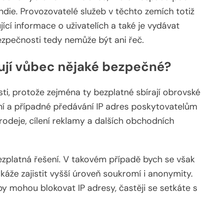
Indie. Provozovatelé služeb v těchto zemích totiž
cí informace o uživatelích a také je vydávat
ezpečnosti tedy nemůže být ani řeč.
tují vůbec nějaké bezpečné?
ti, protože zejména ty bezplatné sbírají obrovské
ání a případné předávání IP adres poskytovatelům
prodeje, cílení reklamy a dalších obchodních
bezplatná řešení. V takovém případě bych se však
dokáže zajistit vyšší úroveň soukromí i anonymity.
by mohou blokovat IP adresy, častěji se setkáte s