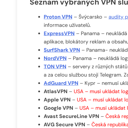
Seznam vybraných VPN slu
Proton VPN
– Švýcarsko –
audity p
informace uživatelů.
ExpressVPN
– Panama – neukládá l
aplikace, blokátory reklam a obsah
SurfShark VPN
– Panama- neukládá 
NordVPN
– Panama – neukládá logy 
TON VPN
– servery z různých států
a za celou službou stojí Telegram. Z
AdGuard VPN
– Kypr – nemusí ukl
AtlasVPN
–
USA – musí ukládat lo
Apple VPN
–
USA – musí ukládat l
Google VPN
–
USA – musí ukládat 
Avast SecureLine VPN
–
Česká rep
AVG Secure VPN
–
Česká republik