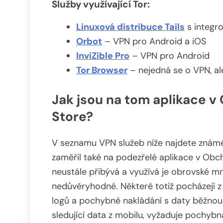
Služby využívající Tor:
Linuxová distribuce Tails
s integr
Orbot
– VPN pro Android a iOS
InviZible Pro
– VPN pro Android
Tor Browser
– nejedná se o VPN, a
Jak jsou na tom aplikace 
Store?
V seznamu VPN služeb níže najdete známé
zaměřil také na podezřelé aplikace v Obc
neustále přibývá a využívá je obrovské mn
nedůvěryhodné. Některé totiž pocházejí z 
logů a pochybné nakládání s daty běžnou 
sledující data z mobilu, vyžaduje pochyb