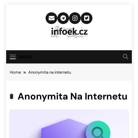
Skip
to
content
Infoek.cz
Web Věnující Se Technologickým
Novinkám
MENU
Home
Anonymita na internetu
Anonymita Na Internetu