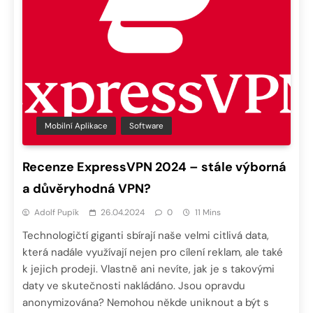
Mobilní Aplikace
Software
Recenze ExpressVPN 2024 – stále výborná
a důvěryhodná VPN?
Adolf Pupík
26.04.2024
0
11 Mins
Technologičtí giganti sbírají naše velmi citlivá data,
která nadále využívají nejen pro cílení reklam, ale také
k jejich prodeji. Vlastně ani nevíte, jak je s takovými
daty ve skutečnosti nakládáno. Jsou opravdu
anonymizována? Nemohou někde uniknout a být s