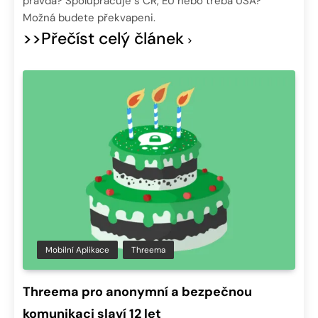
pravda? Spolupracuje s ČR, EU nebo třeba USA?
Možná budete překvapeni.
>>Přečíst celý článek
Mobilní Aplikace
Threema
Threema pro anonymní a bezpečnou
komunikaci slaví 12 let