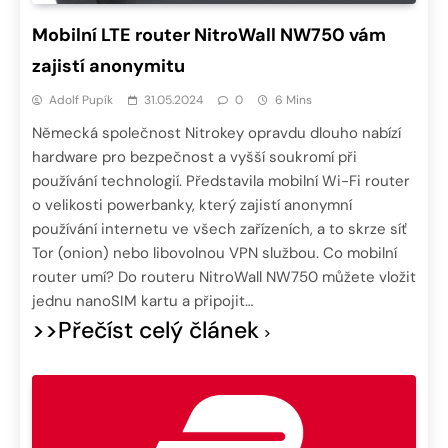
Mobilní LTE router NitroWall NW750 vám
zajistí anonymitu
Adolf Pupík
31.05.2024
0
6 Mins
Německá společnost Nitrokey opravdu dlouho nabízí
hardware pro bezpečnost a vyšší soukromí při
používání technologií. Představila mobilní Wi-Fi router
o velikosti powerbanky, který zajistí anonymní
používání internetu ve všech zařízeních, a to skrze síť
Tor (onion) nebo libovolnou VPN službou. Co mobilní
router umí? Do routeru NitroWall NW750 můžete vložit
jednu nanoSIM kartu a připojit…
>>Přečíst celý článek