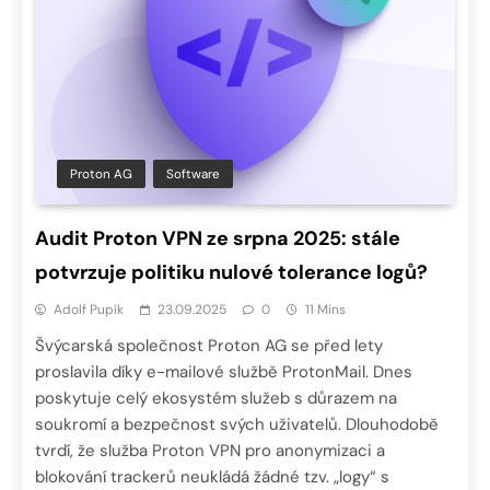
Proton AG
Software
Audit Proton VPN ze srpna 2025: stále
potvrzuje politiku nulové tolerance logů?
Adolf Pupík
23.09.2025
0
11 Mins
Švýcarská společnost Proton AG se před lety
proslavila díky e-mailové službě ProtonMail. Dnes
poskytuje celý ekosystém služeb s důrazem na
soukromí a bezpečnost svých uživatelů. Dlouhodobě
tvrdí, že služba Proton VPN pro anonymizaci a
blokování trackerů neukládá žádné tzv. „logy“ s