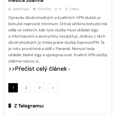
měsíce zdarma
Adolf Pupík
27.11.2023
0
2 Mins
Opravdu důvěryhodných a kvalitních VPN služeb je
bohužel naprosté minimum. Drtivá většina bohužel má
sídla ve státech, kde tyto služby musí ukládat logy
s informacemi a anonymitu nezajišťují. Jednou z těch
důvěryhodných je třeba právě služba ExpressVPN. Ta
je roky prověřená a sídlí v Panamě. Nemusí tedy
ukládat žádné logy a spolupracovat. Kvalitní VPN služby
zdarma nejsou a…
>>Přečíst celý článek
1
2
3
Z Telegramu: