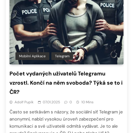
Mobilní Aplikace
Telegram
Počet vydaných uživatelů Telegramu
vzrostl. Končí na něm svoboda? Týká se to i
ČR?
Adolf Pupík
07.01.2025
0
10 Mins
Často se setkávám s názory, že sociální síť Telegram je
anonymní, nabízí vysokou úroveň zabezpečení pro
komunikaci a své uživatelé odmítá vydávat. Je to ale