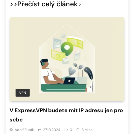
>>Přečíst celý článek
VPN
V ExpressVPN budete mít IP adresu jen pro
sebe
Adolf Pupík
27.10.2024
0
3 Mins