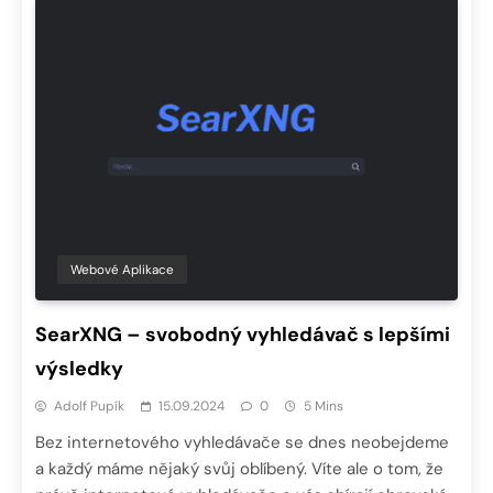
Webové Aplikace
SearXNG – svobodný vyhledávač s lepšími
výsledky
Adolf Pupík
15.09.2024
0
5 Mins
Bez internetového vyhledávače se dnes neobejdeme
a každý máme nějaký svůj oblíbený. Víte ale o tom, že