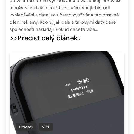
právě internetové vyhledávače o vás sbírají obrovské
množství citlivých dat? Lze s vámi spojit historii
vyhledávání a data jsou často využívána pro otravné
cílení reklamy. Kdo ví, jak dále s takovými daty dané
společnosti nakládají. Pokud chcete více…
>>Přečíst celý článek
Nitrokey
VPN