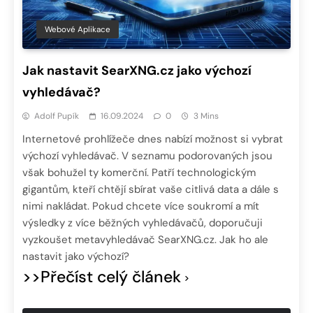
Webové Aplikace
Jak nastavit SearXNG.cz jako výchozí
vyhledávač?
Adolf Pupík
16.09.2024
0
3 Mins
Internetové prohlížeče dnes nabízí možnost si vybrat
výchozí vyhledávač. V seznamu podorovaných jsou
však bohužel ty komerční. Patří technologickým
gigantům, kteří chtějí sbírat vaše citlivá data a dále s
nimi nakládat. Pokud chcete více soukromí a mít
výsledky z více běžných vyhledávačů, doporučuji
vyzkoušet metavyhledávač SearXNG.cz. Jak ho ale
nastavit jako výchozí?
>>Přečíst celý článek