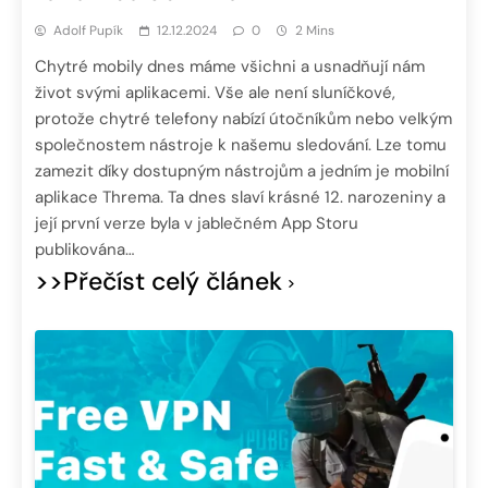
Adolf Pupík
12.12.2024
0
2 Mins
Chytré mobily dnes máme všichni a usnadňují nám
život svými aplikacemi. Vše ale není sluníčkové,
protože chytré telefony nabízí útočníkům nebo velkým
společnostem nástroje k našemu sledování. Lze tomu
zamezit díky dostupným nástrojům a jedním je mobilní
aplikace Threma. Ta dnes slaví krásné 12. narozeniny a
její první verze byla v jablečném App Storu
publikována…
>>Přečíst celý článek