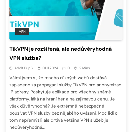
VPN
TikVPN je rozšířená, ale nedůvěryhodná
VPN služba?
Adolf Pupík
01.11.2024
0
2 Mins
Všiml jsem si, že mnoho různých webů dostává
zaplaceno za propagaci služby TikVPN pro anonymizaci
IP adresy. Poskytuje aplikace pro všechny známé
platformy, láká na hraní her a na zajímavou cenu. Je
však důvěryhodná? Je extrémně nebezpečné
používat VPN služby bez nějakého uvážení. Moc lidí o
tom nepřemýšlí, ale drtivá většina VPN služeb je
nedůvěryhodná….