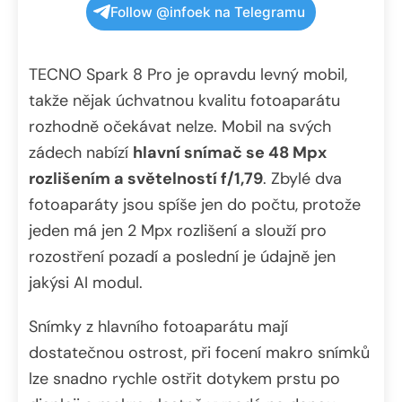
Follow @infoek na Telegramu
TECNO Spark 8 Pro je opravdu levný mobil,
takže nějak úchvatnou kvalitu fotoaparátu
rozhodně očekávat nelze. Mobil na svých
zádech nabízí
hlavní snímač se 48 Mpx
rozlišením a světelností f/1,79
. Zbylé dva
fotoaparáty jsou spíše jen do počtu, protože
jeden má jen 2 Mpx rozlišení a slouží pro
rozostření pozadí a poslední je údajně jen
jakýsi AI modul.
Snímky z hlavního fotoaparátu mají
dostatečnou ostrost, při focení makro snímků
lze snadno rychle ostřit dotykem prstu po