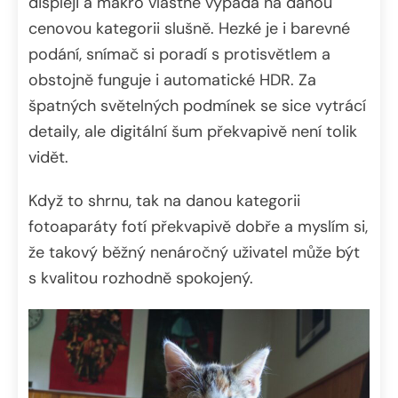
displeji a makro vlastně vypadá na danou
cenovou kategorii slušně. Hezké je i barevné
podání, snímač si poradí s protisvětlem a
obstojně funguje i automatické HDR. Za
špatných světelných podmínek se sice vytrácí
detaily, ale digitální šum překvapivě není tolik
vidět.
Když to shrnu, tak na danou kategorii
fotoaparáty fotí překvapivě dobře a myslím si,
že takový běžný nenáročný uživatel může být
s kvalitou rozhodně spokojený.