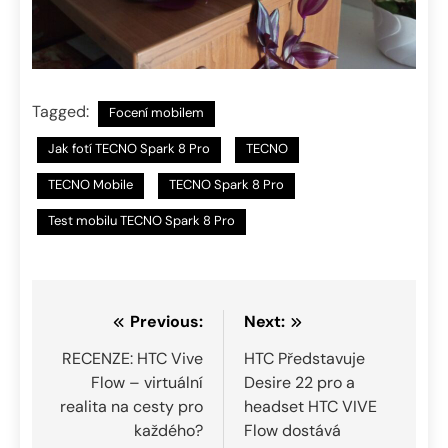
Tagged:
Focení mobilem
Jak fotí TECNO Spark 8 Pro
TECNO
TECNO Mobile
TECNO Spark 8 Pro
Test mobilu TECNO Spark 8 Pro
Navigace
Previous:
Next:
pro
RECENZE: HTC Vive
HTC Představuje
Flow – virtuální
Desire 22 pro a
příspěvek
realita na cesty pro
headset HTC VIVE
každého?
Flow dostává