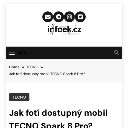
Skip
to
content
Infoek.cz
Web Věnující Se Technologickým
Novinkám
MENU
Home
TECNO
Jak fotí dostupný mobil TECNO Spark 8 Pro?
TECNO
Jak fotí dostupný mobil
TECNO Spark 8 Pro?