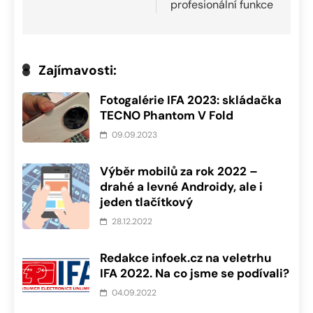
profesionální funkce
Zajímavosti:
Fotogalérie IFA 2023: skládačka
TECNO Phantom V Fold
09.09.2023
Výběr mobilů za rok 2022 –
drahé a levné Androidy, ale i
jeden tlačítkový
28.12.2022
Redakce infoek.cz na veletrhu
IFA 2022. Na co jsme se podívali?
04.09.2022