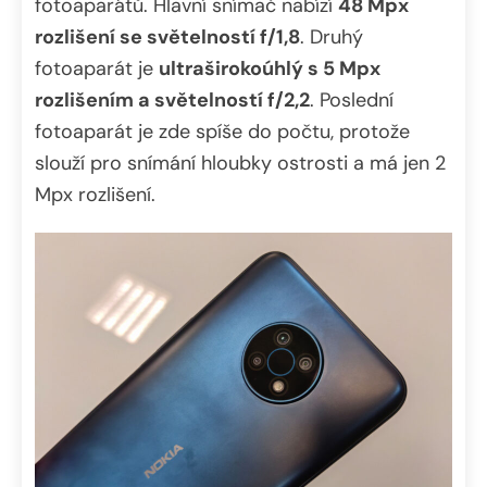
fotoaparátů. Hlavní snímač nabízí
48 Mpx
rozlišení se světelností f/1,8
. Druhý
fotoaparát je
ultraširokoúhlý s 5 Mpx
rozlišením a světelností f/2,2
. Poslední
fotoaparát je zde spíše do počtu, protože
slouží pro snímání hloubky ostrosti a má jen 2
Mpx rozlišení.