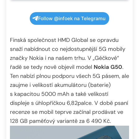
Follow @infoek na Telegramu
Finská společnost HMD Global se opravdu
snaží nabídnout co nejdostupnější 5G mobily
značky Nokia i na našem trhu. V „Géčkové“
řadě se tedy nově objevil model
Nokia G50
.
Ten nabízí plnou podporu všech 5G pásem, ale
zaujme i velikostí akumulátoru (baterie)
s kapacitou 5000 mAh a také velikostí
displeje s úhlopříčkou 6,82palce. V době psaní
recenze se mobil teprve začínal prodávat ve
128 GB paměťový variantě za 6 490 Kč.
Video
přehrávač