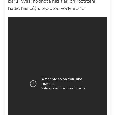
barů (vyšší hodnota než tlak při roztržení
hadic hasičů) s teplotou vody 80 °C.