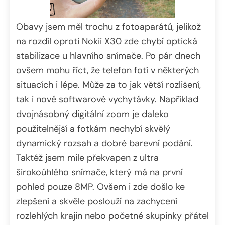
Obavy jsem měl trochu z fotoaparátů, jelikož
na rozdíl oproti Nokii X30 zde chybí optická
stabilizace u hlavního snímače. Po pár dnech
ovšem mohu říct, že telefon fotí v některých
situacích i lépe. Může za to jak větší rozlišení,
tak i nové softwarové vychytávky. Například
dvojnásobný digitální zoom je daleko
použitelnější a fotkám nechybí skvělý
dynamický rozsah a dobré barevní podání.
Taktéž jsem mile překvapen z ultra
širokoúhlého snímače, který má na první
pohled pouze 8MP. Ovšem i zde došlo ke
zlepšení a skvěle poslouží na zachycení
rozlehlých krajin nebo početné skupinky přátel