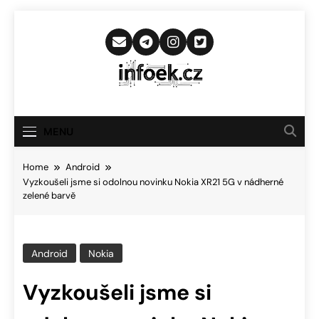
Skip
to
content
Infoek.cz
Web Věnující Se Technologickým
Novinkám
MENU
Home
Android
Vyzkoušeli jsme si odolnou novinku Nokia XR21 5G v nádherné
zelené barvě
Android
Nokia
Vyzkoušeli jsme si