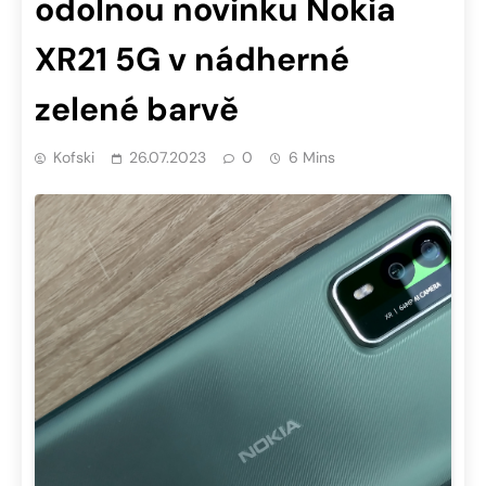
odolnou novinku Nokia
XR21 5G v nádherné
zelené barvě
Kofski
26.07.2023
0
6 Mins