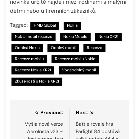
novinka určitě najde i mezi rodinami s malými
dětmi nebo u firemních zákazníků.
Tagged:
HMD Global
Nokia
Nokia mobil recenze
Nokia Mobile
Nokia XR21
Odolná Nokia
Odolný mobil
Recenze
Recenze mobilu
Recenze mobilu Nokia
Recenze Nokia XR21
Voděodolný mobil
Zkušenosti s Nokia XR21
Navigace
Previous:
Next:
pro
Vyšla nová verze
Battle royale hra
AeroInsta v23 –
Farlight 84 dostává
příspěvek
Instagramu bez
velký patch v14.4 s