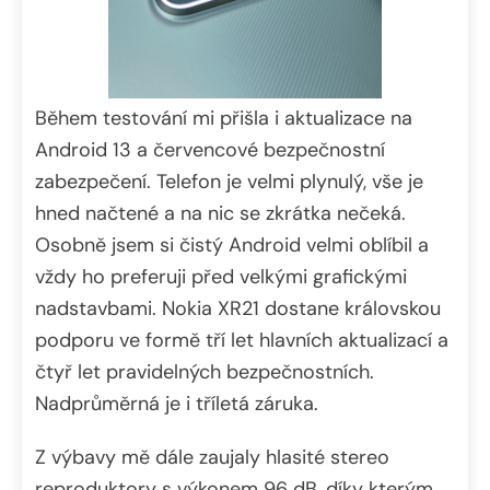
Během testování mi přišla i aktualizace na
Android 13 a červencové bezpečnostní
zabezpečení. Telefon je velmi plynulý, vše je
hned načtené a na nic se zkrátka nečeká.
Osobně jsem si čistý Android velmi oblíbil a
vždy ho preferuji před velkými grafickými
nadstavbami. Nokia XR21 dostane královskou
podporu ve formě tří let hlavních aktualizací a
čtyř let pravidelných bezpečnostních.
Nadprůměrná je i tříletá záruka.
Z výbavy mě dále zaujaly hlasité stereo
reproduktory s výkonem 96 dB, díky kterým