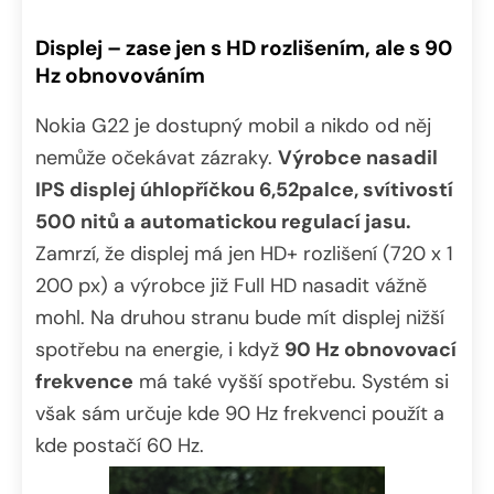
Displej – zase jen s HD rozlišením, ale s 90
Hz obnovováním
Nokia G22 je dostupný mobil a nikdo od něj
nemůže očekávat zázraky.
Výrobce nasadil
IPS displej úhlopříčkou 6,52palce, svítivostí
500 nitů a automatickou regulací jasu.
Zamrzí, že displej má jen HD+ rozlišení (720 x 1
200 px) a výrobce již Full HD nasadit vážně
mohl. Na druhou stranu bude mít displej nižší
spotřebu na energie, i když
90 Hz obnovovací
frekvence
má také vyšší spotřebu. Systém si
však sám určuje kde 90 Hz frekvenci použít a
kde postačí 60 Hz.