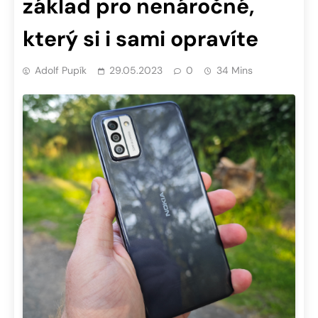
základ pro nenáročné,
který si i sami opravíte
Adolf Pupík
29.05.2023
0
34 Mins