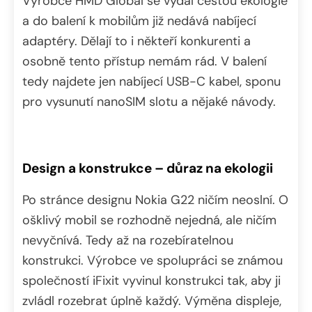
Výrobce HMD Global se vydal cestou ekologie
a do balení k mobilům již nedává nabíjecí
adaptéry. Dělají to i někteří konkurenti a
osobně tento přístup nemám rád. V balení
tedy najdete jen nabíjecí USB-C kabel, sponu
pro vysunutí nanoSIM slotu a nějaké návody.
Design a konstrukce – důraz na ekologii
Po stránce designu Nokia G22 ničím neoslní. O
ošklivý mobil se rozhodně nejedná, ale ničím
nevyčnívá. Tedy až na rozebíratelnou
konstrukci. Výrobce ve spolupráci se známou
společností iFixit vyvinul konstrukci tak, aby ji
zvládl rozebrat úplně každý. Výměna displeje,