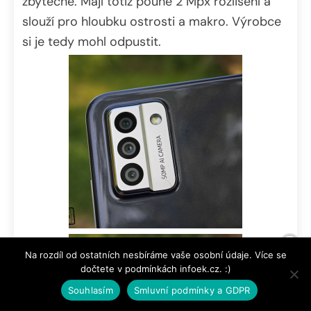
zbytečné. Mají totiž pouhé 2 Mpx rozlišení a
slouží pro hloubku ostrosti a makro. Výrobce
si je tedy mohl odpustit.
Na rozdíl od ostatních nesbíráme vaše osobní údaje. Více se
dočtete v podmínkách infoek.cz. :)
Souhlasím
Smluvní podmínky a GDPR