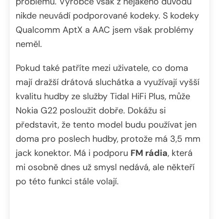
problémů. Výrobce však z nějakého důvodu
nikde neuvádí podporované kodeky. S kodeky
Qualcomm AptX a AAC jsem však problémy
neměl.
Pokud také patříte mezi uživatele, co doma
mají dražší drátová sluchátka a využívají vyšší
kvalitu hudby ze služby Tidal HiFi Plus, může
Nokia G22 posloužit dobře. Dokážu si
představit, že tento model budu používat jen
doma pro poslech hudby, protože má 3,5 mm
jack konektor. Má i podporu
FM rádia
, která
mi osobně dnes už smysl nedává, ale někteří
po této funkci stále volají.