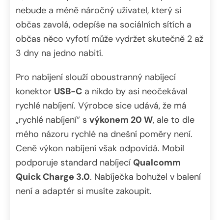
nebude a méně náročný uživatel, který si
občas zavolá, odepíše na sociálních sítích a
občas něco vyfotí může vydržet skutečně 2 až
3 dny na jedno nabití.
Pro nabíjení slouží oboustranný nabíjecí
konektor
USB-C
a nikdo by asi neočekával
rychlé nabíjení. Výrobce sice udává, že má
„rychlé nabíjení“ s
výkonem 20 W
, ale to dle
mého názoru rychlé na dnešní poměry není.
Ceně výkon nabíjení však odpovídá. Mobil
podporuje standard nabíjecí
Qualcomm
Quick Charge 3.0
. Nabíječka bohužel v balení
není a adaptér si musíte zakoupit.