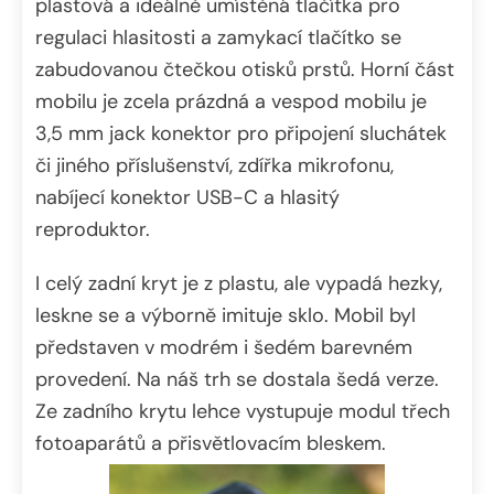
plastová a ideálně umístěná tlačítka pro
regulaci hlasitosti a zamykací tlačítko se
zabudovanou čtečkou otisků prstů. Horní část
mobilu je zcela prázdná a vespod mobilu je
3,5 mm jack konektor pro připojení sluchátek
či jiného příslušenství, zdířka mikrofonu,
nabíjecí konektor USB-C a hlasitý
reproduktor.
I celý zadní kryt je z plastu, ale vypadá hezky,
leskne se a výborně imituje sklo. Mobil byl
představen v modrém i šedém barevném
provedení. Na náš trh se dostala šedá verze.
Ze zadního krytu lehce vystupuje modul třech
fotoaparátů a přisvětlovacím bleskem.