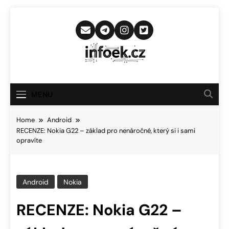
Skip
to
content
Infoek.cz
Web Věnující Se Technologickým
Novinkám
MENU
Home
Android
RECENZE: Nokia G22 – základ pro nenáročné, který si i sami
opravíte
Android
Nokia
RECENZE: Nokia G22 –