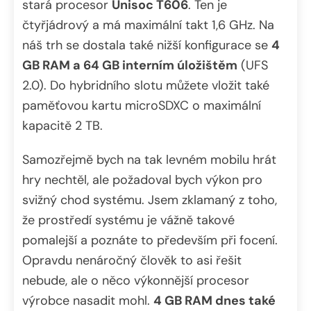
stará procesor
Unisoc T606
. Ten je
čtyřjádrový a má maximální takt 1,6 GHz. Na
náš trh se dostala také nižší konfigurace se
4
GB RAM a 64 GB interním úložištěm
(UFS
2.0). Do hybridního slotu můžete vložit také
paměťovou kartu microSDXC o maximální
kapacitě 2 TB.
Samozřejmě bych na tak levném mobilu hrát
hry nechtěl, ale požadoval bych výkon pro
svižný chod systému. Jsem zklamaný z toho,
že prostředí systému je vážně takové
pomalejší a poznáte to především při focení.
Opravdu nenáročný člověk to asi řešit
nebude, ale o něco výkonnější procesor
výrobce nasadit mohl.
4 GB RAM dnes také