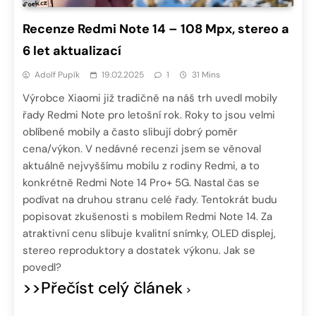
Recenze Redmi Note 14 – 108 Mpx, stereo a
6 let aktualizací
Adolf Pupík
19.02.2025
1
31 Mins
Výrobce Xiaomi již tradičně na náš trh uvedl mobily
řady Redmi Note pro letošní rok. Roky to jsou velmi
oblíbené mobily a často slibují dobrý poměr
cena/výkon. V nedávné recenzi jsem se věnoval
aktuálně nejvyššímu mobilu z rodiny Redmi, a to
konkrétně Redmi Note 14 Pro+ 5G. Nastal čas se
podívat na druhou stranu celé řady. Tentokrát budu
popisovat zkušenosti s mobilem Redmi Note 14. Za
atraktivní cenu slibuje kvalitní snímky, OLED displej,
stereo reproduktory a dostatek výkonu. Jak se
povedl?
>>Přečíst celý článek