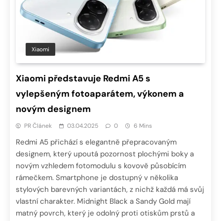
Xiaomi
Xiaomi představuje Redmi A5 s
vylepšeným fotoaparátem, výkonem a
novým designem
PR Článek
03.04.2025
0
6 Mins
Redmi A5 přichází s elegantně přepracovaným
designem, který upoutá pozornost plochými boky a
novým vzhledem fotomodulu s kovově působícím
rámečkem. Smartphone je dostupný v několika
stylových barevných variantách, z nichž každá má svůj
vlastní charakter. Midnight Black a Sandy Gold mají
matný povrch, který je odolný proti otiskům prstů a