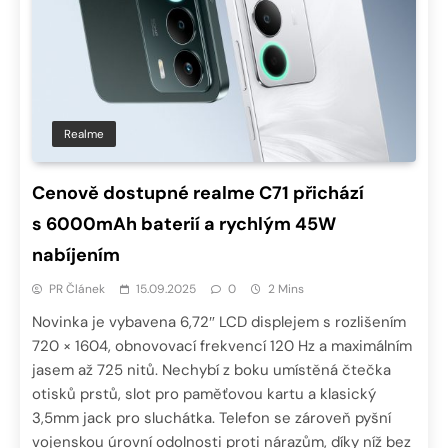
Realme
Cenově dostupné realme C71 přichází
s 6000mAh baterií a rychlým 45W
nabíjením
PR Článek
15.09.2025
0
2 Mins
Novinka je vybavena 6,72″ LCD displejem s rozlišením
720 × 1604, obnovovací frekvencí 120 Hz a maximálním
jasem až 725 nitů. Nechybí z boku umístěná čtečka
otisků prstů, slot pro paměťovou kartu a klasický
3,5mm jack pro sluchátka. Telefon se zároveň pyšní
vojenskou úrovní odolnosti proti nárazům, díky níž bez