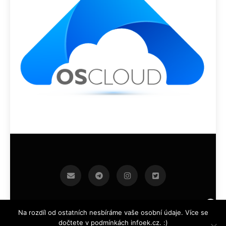
infoek.cz 2026.Developed By
.
BlazeThemes
Na rozdíl od ostatních nesbíráme vaše osobní údaje. Více se
dočtete v podmínkách infoek.cz. :)