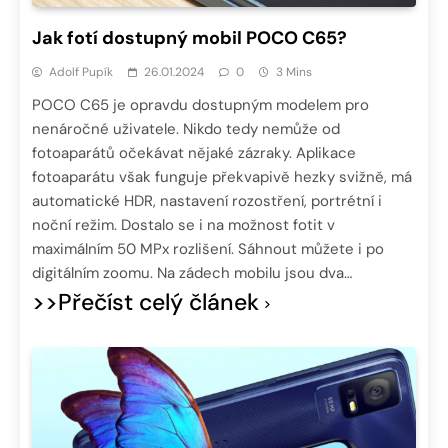
Jak fotí dostupný mobil POCO C65?
Adolf Pupík
26.01.2024
0
3 Mins
POCO C65 je opravdu dostupným modelem pro
nenáročné uživatele. Nikdo tedy nemůže od
fotoaparátů očekávat nějaké zázraky. Aplikace
fotoaparátu však funguje překvapivě hezky svižně, má
automatické HDR, nastavení rozostření, portrétní i
noční režim. Dostalo se i na možnost fotit v
maximálním 50 MPx rozlišení. Sáhnout můžete i po
digitálním zoomu. Na zádech mobilu jsou dva…
>>Přečíst celý článek