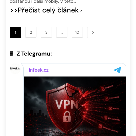
dostanou i další mobily. V této…
>>Přečíst celý článek
1
2
3
…
10
Z Telegramu: