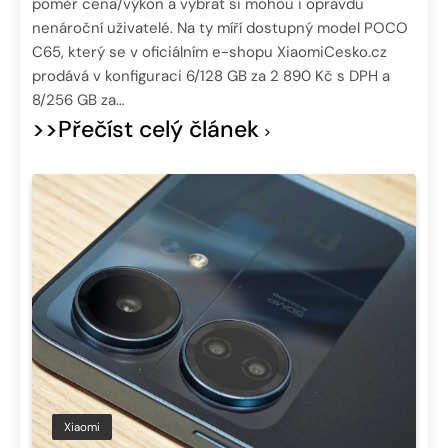
poměr cena/výkon a vybrat si mohou i opravdu
nenároční uživatelé. Na ty míří dostupný model POCO
C65, který se v oficiálním e-shopu XiaomiCesko.cz
prodává v konfiguraci 6/128 GB za 2 890 Kč s DPH a
8/256 GB za…
>>Přečíst celý článek
Xiaomi