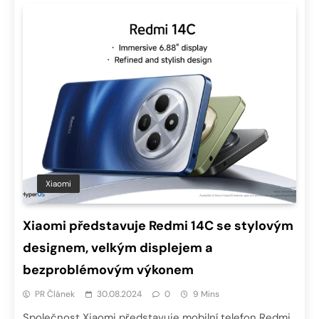
Xiaomi
Xiaomi představuje Redmi 14C se stylovým
designem, velkým displejem a
bezproblémovým výkonem
PR Článek
30.08.2024
0
9 Mins
Společnost Xiaomi představuje mobilní telefon Redmi