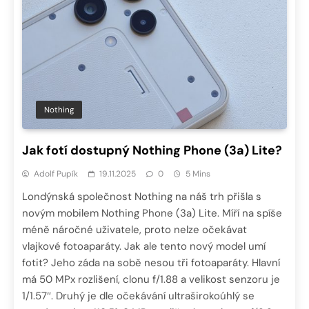
Nothing
Jak fotí dostupný Nothing Phone (3a) Lite?
Adolf Pupík
19.11.2025
0
5 Mins
Londýnská společnost Nothing na náš trh přišla s
novým mobilem Nothing Phone (3a) Lite. Míří na spíše
méně náročné uživatele, proto nelze očekávat
vlajkové fotoaparáty. Jak ale tento nový model umí
fotit? Jeho záda na sobě nesou tři fotoaparáty. Hlavní
má 50 MPx rozlišení, clonu f/1.88 a velikost senzoru je
1/1.57″. Druhý je dle očekávání ultraširokoúhlý se