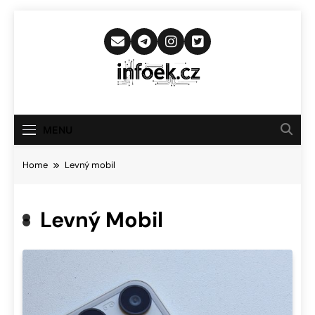
Skip
to
content
Infoek.cz
Web Věnující Se Technologickým
Novinkám
MENU
Home
Levný mobil
Levný Mobil