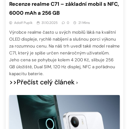
Recenze realme C71 – základní mobil s NFC,
6000 mAh a 256 GB
Adolf Pupík
31.10.2025
0
21 Mins
Výrobce realme často u svých mobilů láká na kvalitní
OLED displeje, rychlé nabíjení a slušnou porci výkonu
za rozumnou cenu. Na náš trh uvedl také model realme
C71, který je spíše určen nenáročným uživatelům.
Jeho cena se pohybuje kolem 4 200 Kč, slibuje 256
GB úložiště, Dual SIM, 120 Hz displej, NFC a pořádnou
kapacitu baterie.
>>Přečíst celý článek