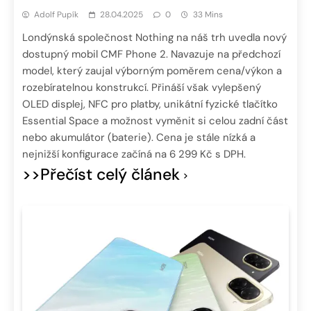
Adolf Pupík
28.04.2025
0
33 Mins
Londýnská společnost Nothing na náš trh uvedla nový
dostupný mobil CMF Phone 2. Navazuje na předchozí
model, který zaujal výborným poměrem cena/výkon a
rozebíratelnou konstrukcí. Přináší však vylepšený
OLED displej, NFC pro platby, unikátní fyzické tlačítko
Essential Space a možnost vyměnit si celou zadní část
nebo akumulátor (baterie). Cena je stále nízká a
nejnižší konfigurace začíná na 6 299 Kč s DPH.
>>Přečíst celý článek