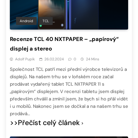
Android
TCL
Recenze TCL 40 NXTPAPER – „papírový“
displej a stereo
Adolf Pupík
26.02.2024
0
24 Mins
Společnost TCL patří mezi přední výrobce televizorů a
displejů. Na našem trhu se v loňském roce začal
prodávat vydařený tablet TCL NXTPAPER 11 s
„papírovým“ displejem. V recenzi tabletu jsem displej
především chválil a zmínil jsem, že bych si ho přál vidět
i u mobilů. Nakonec jsem se dočkal a na našem trhu se
prodává…
>>Přečíst celý článek