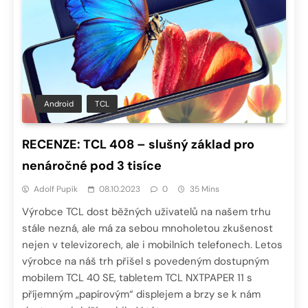
Android
TCL
RECENZE: TCL 408 – slušný základ pro
nenáročné pod 3 tisíce
Adolf Pupík
08.10.2023
0
35 Mins
Výrobce TCL dost běžných uživatelů na našem trhu
stále nezná, ale má za sebou mnoholetou zkušenost
nejen v televizorech, ale i mobilních telefonech. Letos
výrobce na náš trh přišel s povedeným dostupným
mobilem TCL 40 SE, tabletem TCL NXTPAPER 11 s
příjemným „papírovým“ displejem a brzy se k nám