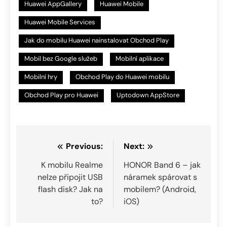
Huawei AppGallery
Huawei Mobile
Huawei Mobile Services
Jak do mobilu Huawei nainstalovat Obchod Play
Mobil bez Google služeb
Mobilní aplikace
Mobilní hry
Obchod Play do Huawei mobilu
Obchod Play pro Huawei
Uptodown AppStore
Navigace
Previous:
Next:
pro
K mobilu Realme
HONOR Band 6 – jak
nelze připojit USB
náramek spárovat s
příspěvek
flash disk? Jak na
mobilem? (Android,
to?
iOS)