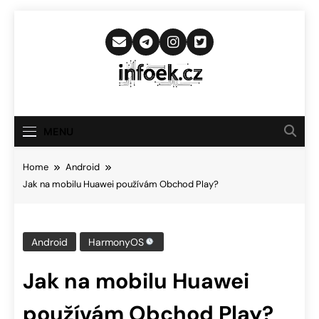
Skip
to
content
Infoek.cz
Web Věnující Se Technologickým
Novinkám
MENU
Home
Android
Jak na mobilu Huawei používám Obchod Play?
Android
HarmonyOS
Jak na mobilu Huawei
používám Obchod Play?