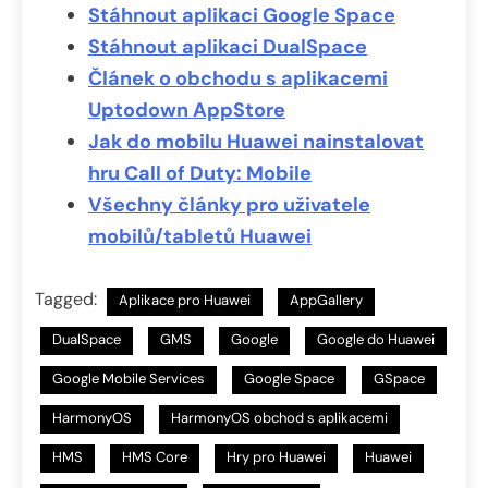
Stáhnout aplikaci Google Space
Stáhnout aplikaci DualSpace
Článek o obchodu s aplikacemi
Uptodown AppStore
Jak do mobilu Huawei nainstalovat
hru Call of Duty: Mobile
Všechny články pro uživatele
mobilů/tabletů Huawei
Tagged:
Aplikace pro Huawei
AppGallery
DualSpace
GMS
Google
Google do Huawei
Google Mobile Services
Google Space
GSpace
HarmonyOS
HarmonyOS obchod s aplikacemi
HMS
HMS Core
Hry pro Huawei
Huawei