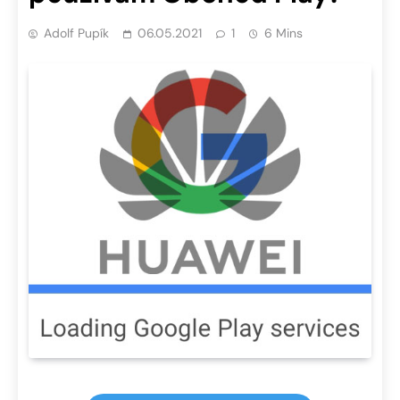
Adolf Pupík
06.05.2021
1
6 Mins