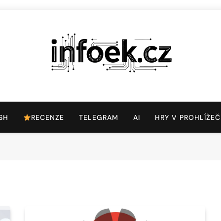
Infoek.cz
Web Věnující Se Technologickým Novinkám
SH
RECENZE
TELEGRAM
AI
HRY V PROHLÍŽEČ