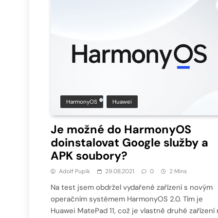
HarmonyOS
Huawei
Je možné do HarmonyOS
doinstalovat Google služby a
APK soubory?
Adolf Pupík
29.08.2021
0
2 Mins
Na test jsem obdržel vydařené zařízení s novým
operačním systémem HarmonyOS 2.0. Tím je
Huawei MatePad 11, což je vlastně druhé zařízení 