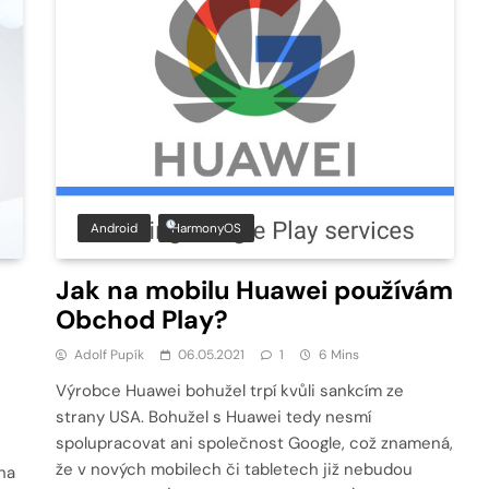
Android
HarmonyOS
Jak na mobilu Huawei používám
Obchod Play?
Adolf Pupík
06.05.2021
1
6 Mins
Výrobce Huawei bohužel trpí kvůli sankcím ze
strany USA. Bohužel s Huawei tedy nesmí
spolupracovat ani společnost Google, což znamená,
že v nových mobilech či tabletech již nebudou
na