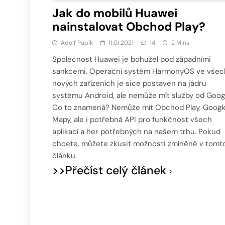
Jak do mobilů Huawei
nainstalovat Obchod Play?
Adolf Pupík
11.01.2021
14
2 Mins
Společnost Huawei je bohužel pod západními
sankcemi. Operační systém HarmonyOS ve všec
nových zařízeních je sice postaven na jádru
systému Android, ale nemůže mít služby od Goog
Co to znamená? Nemůže mít Obchod Play, Googl
Mapy, ale i potřebná API pro funkčnost všech
aplikací a her potřebných na našem trhu. Pokud
chcete, můžete zkusit možnosti zmíněné v tomt
článku.
>>Přečíst celý článek