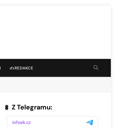
I
✍️REDAKCE
Z Telegramu: