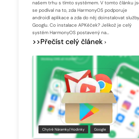
našem trhu s tímto systémem. V tomto článku j
se podíval na to, zda HarmonyOS podporuje
androidí aplikace a zda do něj doinstalovat služb
Googlu. Co instalace APKéček? Jelikož je celý
systém HarmonyOS postavený na…
>>Přečíst celý článek
Chytré Náramky/hodinky
Google