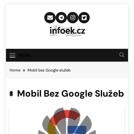
Skip
to
content
Infoek.cz
Web Věnující Se Technologickým
Novinkám
MENU
Home
Mobil bez Google služeb
Mobil Bez Google Služeb