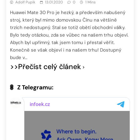
Adolf Pupík
13.01.2020
0
1 Mins
Huawei Mate 30 Pro je hezký, a především nabušený
stroj, který byl mimo domovskou Čínu na většině
trzích nedostupný. Stal se totiž obětí obchodní války.
Bylo tedy otázkou, zda se vůbec na našem trhu objeví.
Abych byl upřímný, tak jsem tomu i přestal věřit.
Konečně se však objeví i na našem trhu! Dostupný
bude v…
>>Přečíst celý článek
Z Telegramu: