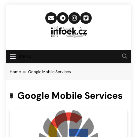
Skip
to
content
Infoek.cz
Web Věnující Se Technologickým
Novinkám
MENU
Home
Google Mobile Services
Google Mobile Services