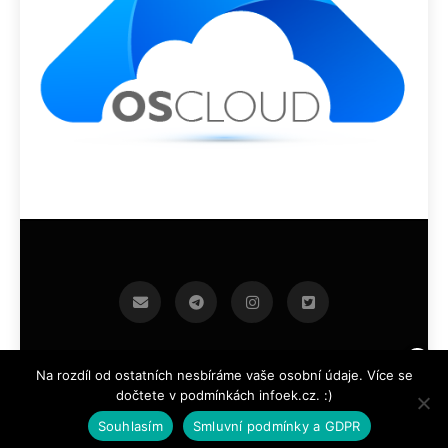
infoek.cz 2026.Developed By
.
BlazeThemes
Na rozdíl od ostatních nesbíráme vaše osobní údaje. Více se
dočtete v podmínkách infoek.cz. :)
Souhlasím
Smluvní podmínky a GDPR