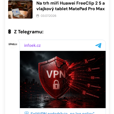
Na trh míří Huawei FreeClip 2 S a
vlajkový tablet MatePad Pro Max
03.07.2026
Z Telegramu: