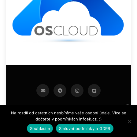
infoek.cz 2026.Developed By
.
BlazeThemes
Na rozdíl od ostatních nesbíráme vaše osobní údaje. Více se
dočtete v podmínkách infoek.cz. :)
Souhlasím
Smluvní podmínky a GDPR