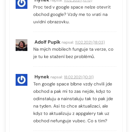
napsal:
11.02.2021 (15:13)
Proc ted v google space nelze otevrit
obchod google? Vzdy me to vrati na
uvidni obrazovku.
Adolf Pupík
napsal:
11.02.2021 (18:03)
Na mých mobilech funguje ta verze, co
je tu ke stažení bez problémů.
Hynek
napsal:
18.02.2021 (10:31)
Ten google space blbne vzdy chvili jde
obchod a pak mi to zas nejde, kdyz to
odinstaluju a nainstaluju tak to pak jde
na tyden. Asi to chce aktualizaci, ale
kdyz to aktualizuju z appgalery tak uz
obchod nefunguje vubec. Co s tim?