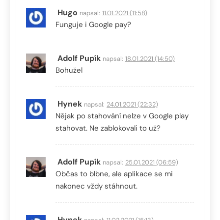
Hugo
napsal:
11.01.2021 (11:58)
Funguje i Google pay?
Adolf Pupík
napsal:
18.01.2021 (14:50)
Bohužel
Hynek
napsal:
24.01.2021 (22:32)
Nějak po stahování nelze v Google play
stahovat. Ne zablokovali to už?
Adolf Pupík
napsal:
25.01.2021 (06:59)
Občas to blbne, ale aplikace se mi
nakonec vždy stáhnout.
Hynek