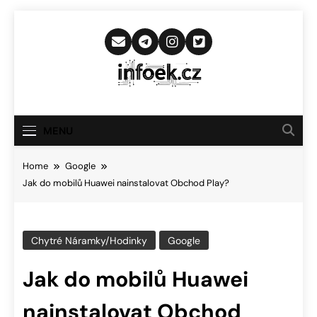
Skip
to
content
Infoek.cz
Web Věnující Se Technologickým
Novinkám
MENU
Home
Google
Jak do mobilů Huawei nainstalovat Obchod Play?
Chytré Náramky/hodinky
Google
Jak do mobilů Huawei
nainstalovat Obchod