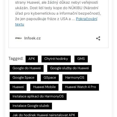
Tagged:
APK
Chytré hodinky
GMS
Google do Huawei
Google služby do Huawei
Google Space
GSpace
HarmonyOS
Huawei
Huawei Mobile
Huawei Watch 4 Pro
Instalace aplikací do HarmonyOS
Instalace Google služeb
Jak do hodinek Huawei nainstalovat APK