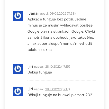
Jana
napsal:
09.02.2022 (11:38)
Aplikace funguje bez potíží. Jediné
minus je ze musím vyhledávat posléze
Google play na stránkách Google. Chybí
samotná ikona obchodu jako takového.
Jinak super alespoň nemusím vyhodit
telefon z okna.
jiri
napsal:
28.10.2022 (17:15)
Děkuji funguje
jiri
napsal:
28.10.2022 (17:17)
Děkuji funguje na huawei p smart 2021