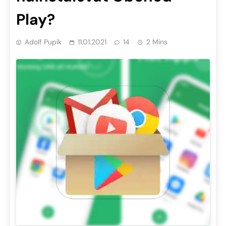
Play?
Adolf Pupík
11.01.2021
14
2 Mins