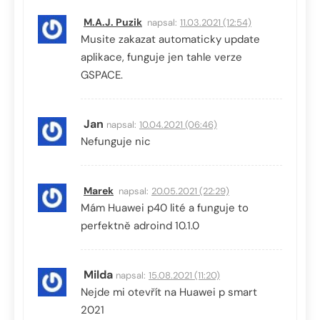
M.A.J. Puzik
napsal:
11.03.2021 (12:54)
Musite zakazat automaticky update
aplikace, funguje jen tahle verze
GSPACE.
Jan
napsal:
10.04.2021 (06:46)
Nefunguje nic
Marek
napsal:
20.05.2021 (22:29)
Mám Huawei p40 lité a funguje to
perfektně adroind 10.1.0
Milda
napsal:
15.08.2021 (11:20)
Nejde mi otevřít na Huawei p smart
2021