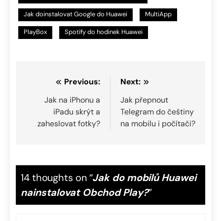
Jak doinstalovat Google do Huawei
MultiApp
PlayBox
Spotify do hodinek Huawei
Navigace
Previous:
Next:
pro
Jak na iPhonu a
Jak přepnout
iPadu skrýt a
Telegram do češtiny
příspěvek
zaheslovat fotky?
na mobilu i počítači?
14 thoughts on “
Jak do mobilů Huawei
nainstalovat Obchod Play?
”