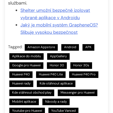
službami.
Shelter umožní bezpečně izolovat
vybrané aplikace v Androidu
Jaký je mobilní systém GrapheneOS?
Slibuje vysokou bezpečnost
Tagged:
Amazon Appstore
Android
APK
Aplikace do mobilu
AppGallery
Google pro Huawei
Honor 30
Honor 30s
Huawei P40
Huawei P40 Lite
Huawei P40 Pro
Huawei rady
Kde stáhnout aplikace
Kde stáhnout obchod play
Messenger pro Huawei
Mobilní aplikace
Návody a rady
Youtube pro Huawei
YouTube Vanced