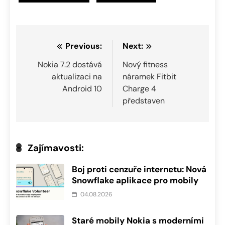
Navigace
Previous:
Next:
pro
Nokia 7.2 dostává
Nový fitness
aktualizaci na
náramek Fitbit
příspěvek
Android 10
Charge 4
představen
Zajímavosti:
Boj proti cenzuře internetu: Nová
Snowflake aplikace pro mobily
04.08.2026
Staré mobily Nokia s moderními