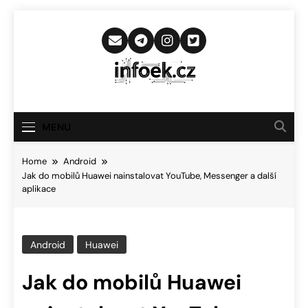
Skip
to
content
Infoek.cz
Web Věnující Se Technologickým
Novinkám
MENU
Home
Android
Jak do mobilů Huawei nainstalovat YouTube, Messenger a další
aplikace
Android
Huawei
Jak do mobilů Huawei